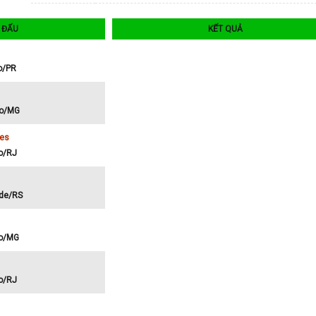
I ĐẤU
KẾT QUẢ
co/PR
ro/MG
res
go/RJ
ude/RS
ro/MG
go/RJ