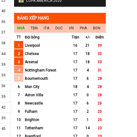
25
COPA AMERICA 2020
40
BẢNG XẾP HẠNG
36
NHA
TBN
ITA
DUC
VN
PHA
BDN
37
TT
Đội bóng
Trận
+/-
Điểm
38
1
Liverpool
16
21
39
44
2
Chelsea
17
18
35
3
Arsenal
17
18
33
39
4
Nottingham Forest
17
4
31
39
5
Bournemouth
17
6
28
36
6
Man City
18
4
28
7
Aston Villa
17
0
28
39
8
Newcastle
17
6
26
42
9
Fulham
17
2
25
39
10
Brighton
17
1
25
11
Tottenham
17
14
23
45
12
Brentford
17
0
23