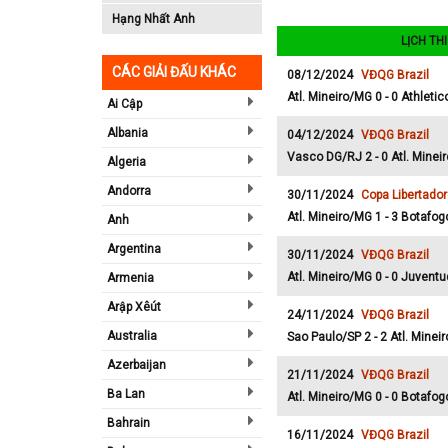
Hạng Nhất Anh
LỊCH TH
CÁC GIẢI ĐẤU KHÁC
08/12/2024
VĐQG Brazil
Atl. Mineiro/MG 0 - 0 Athleti
Ai Cập
Albania
04/12/2024
VĐQG Brazil
Vasco DG/RJ 2 - 0 Atl. Minei
Algeria
Andorra
30/11/2024
Copa Libertado
Atl. Mineiro/MG 1 - 3 Botafo
Anh
Argentina
30/11/2024
VĐQG Brazil
Atl. Mineiro/MG 0 - 0 Juvent
Armenia
Arập Xêút
24/11/2024
VĐQG Brazil
Australia
Sao Paulo/SP 2 - 2 Atl. Minei
Azerbaijan
21/11/2024
VĐQG Brazil
Ba Lan
Atl. Mineiro/MG 0 - 0 Botafo
Bahrain
16/11/2024
VĐQG Brazil