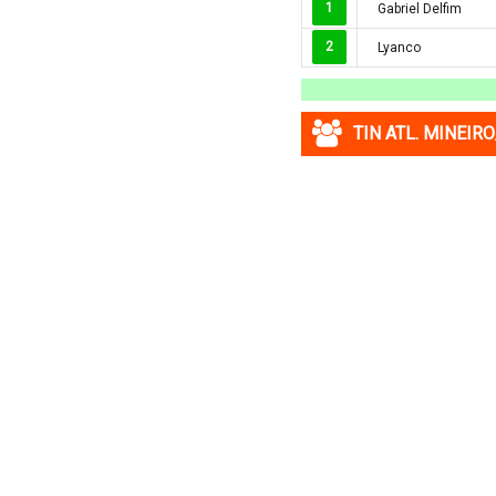
1
Gabriel Delfim
Macedonia
2
Lyanco
Malaysia
Malta
Mexico
TIN ATL. MINEIR
Moldova
Montenegro
Mỹ
Na Uy
Nam Mỹ
Nam Phi
New Zealand
Nga
Nhật Bản
Nicaragua
Oman