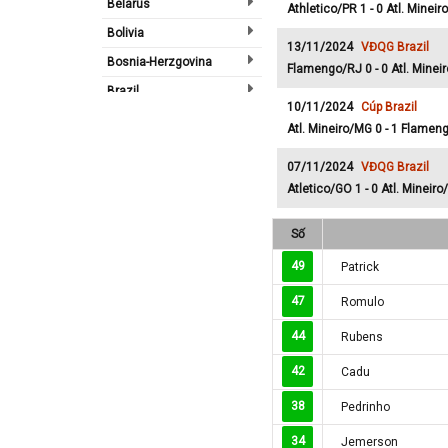
Belarus
Athletico/PR 1 - 0 Atl. Minei
Bolivia
13/11/2024
VĐQG Brazil
Bosnia-Herzgovina
Flamengo/RJ 0 - 0 Atl. Minei
Brazil
10/11/2024
Cúp Brazil
Bulgary
Atl. Mineiro/MG 0 - 1 Flamen
Bắc Ireland
07/11/2024
VĐQG Brazil
Bắc Mỹ
Atletico/GO 1 - 0 Atl. Mineir
Bỉ
Số
Bồ Đào Nha
Campuchia
49
Patrick
Canada
47
Romulo
Chi Lê
44
Rubens
Châu Phi
42
Cadu
Châu Á
38
Pedrinho
Châu Âu
Châu Úc
34
Jemerson