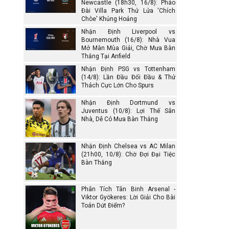
Newcastle (18h30, 16/8): Pháo
Đài Villa Park Thử Lửa 'Chích
Chòe' Khủng Hoảng
Nhận Định Liverpool vs
Bournemouth (16/8): Nhà Vua
Mở Màn Mùa Giải, Chờ Mưa Bàn
Thắng Tại Anfield
Nhận Định PSG vs Tottenham
(14/8): Lần Đầu Đối Đầu & Thử
Thách Cực Lớn Cho Spurs
Nhận Định Dortmund vs
Juventus (10/8): Lợi Thế Sân
Nhà, Dễ Có Mưa Bàn Thắng
Nhận Định Chelsea vs AC Milan
(21h00, 10/8): Chờ Đợi Đại Tiệc
Bàn Thắng
Phân Tích Tân Binh Arsenal -
Viktor Gyökeres: Lời Giải Cho Bài
Toán Dứt Điểm?