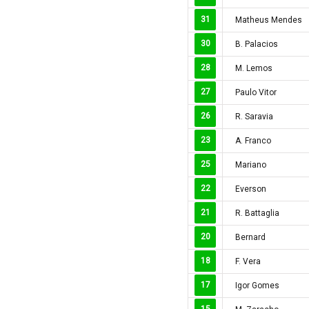
Colombia
31
Matheus Mendes
Costa Rica
30
B. Palacios
Croatia
28
M. Lemos
Ecuador
27
Paulo Vitor
Estonia
Georgia
26
R. Saravia
Gibralta
23
A. Franco
Honduras
25
Mariano
Hungary
22
Everson
Hy Lạp
21
R. Battaglia
Hà Lan
Hàn Quốc
20
Bernard
Hồng Kông
18
F. Vera
Iceland
17
Igor Gomes
Indonesia
15