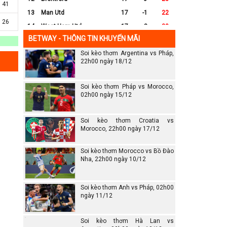
41
13
Man Utd
17
-1
22
26
14
West Ham Utd
17
-8
20
BETWAY - THÔNG TIN KHUYẾN MÃI
15
Everton
17
-7
17
Soi kèo thơm Argentina vs Pháp,
16
Crystal Palace
17
-8
16
22h00 ngày 18/12
17
Leicester City
17
-16
14
18
Ipswich
17
-16
12
Soi kèo thơm Pháp vs Morocco,
19
Wolves
17
-13
12
02h00 ngày 15/12
20
Southampton
17
-25
6
Soi kèo thơm Croatia vs
Morocco, 22h00 ngày 17/12
Soi kèo thơm Morocco vs Bồ Đào
Nha, 22h00 ngày 10/12
Soi kèo thơm Anh vs Pháp, 02h00
ngày 11/12
Soi kèo thơm Hà Lan vs