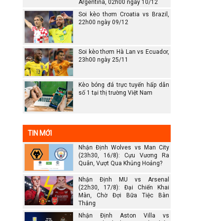
Argentina, 02h00 ngày 10/12
Soi kèo thơm Croatia vs Brazil,
22h00 ngày 09/12
Soi kèo thơm Hà Lan vs Ecuador,
23h00 ngày 25/11
Kèo bóng đá trực tuyến hấp dẫn
số 1 tại thị trường Việt Nam
TIN MỚI
Nhận Định Wolves vs Man City
(23h30, 16/8): Cựu Vương Ra
Quân, Vượt Qua Khủng Hoảng?
Nhận Định MU vs Arsenal
(22h30, 17/8): Đại Chiến Khai
Màn, Chờ Đợi Bữa Tiệc Bàn
Thắng
Nhận Định Aston Villa vs