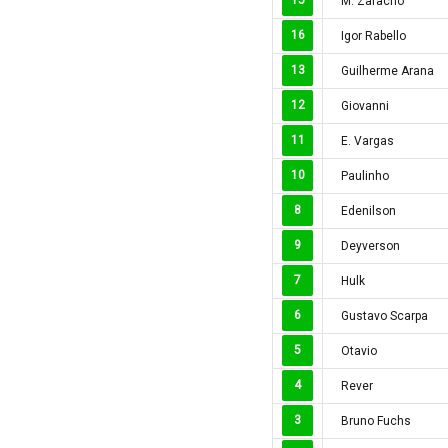
M. Zaracho
Iran
16
Iraq
Igor Rabello
Ireland
13
Guilherme Arana
Israel
12
Giovanni
Italia
11
E. Vargas
Jordan
10
Paulinho
Kazakhstan
Kosovo
8
Edenilson
Kuwait
9
Deyverson
Lao
7
Hulk
Latvia
6
Gustavo Scarpa
Li băng
5
Otavio
Liechtenstein
Lithuania
4
Rever
Luxembourg
3
Bruno Fuchs
Ma rốc