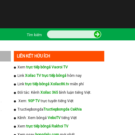
Tìm kiếm
LIÊN KẾT HỮU ÍCH
Xem
trực tiếp bóngá Vaoroi TV
Link
Xoilac TV trực tiếp bóngá
hôm nay
Link
trực tiếp bóngá Xoilac86.tv
miễn phí
Đối tác: Kênh
Xoilac 365
bình luận tiếng Việt.
Xem:
90P TV
trực tuyến tiếng Việt
Tructiepbongda
Tructiepbongda Cakhia
Kênh: Xem bóngá
VeboTV
tiếng Việt
Xem
trực tiếp bóngá Rakhoi TV
Xem ngay
bongdalu com
mới nhất