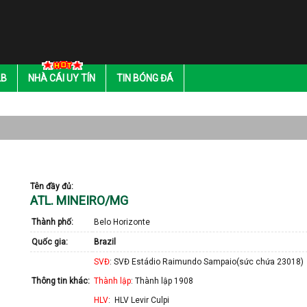
LB
NHÀ CÁI UY TÍN
TIN BÓNG ĐÁ
Tên đầy đủ:
ATL. MINEIRO/MG
Thành phố:
Belo Horizonte
Quốc gia:
Brazil
SVĐ
: SVĐ Estádio Raimundo Sampaio(sức chứa 23018)
Thông tin khác:
Thành lập
: Thành lập 1908
HLV
: HLV Levir Culpi