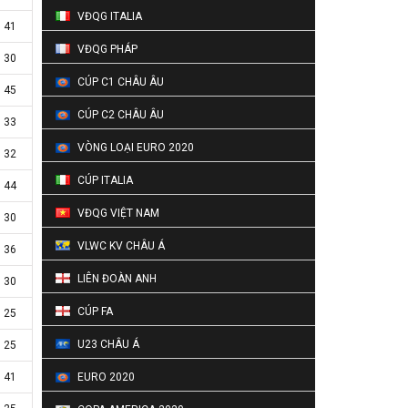
VĐQG ITALIA
41
VĐQG PHÁP
30
CÚP C1 CHÂU ÂU
45
CÚP C2 CHÂU ÂU
33
VÒNG LOẠI EURO 2020
32
CÚP ITALIA
44
VĐQG VIỆT NAM
30
VLWC KV CHÂU Á
36
LIÊN ĐOÀN ANH
30
CÚP FA
25
U23 CHÂU Á
25
41
EURO 2020