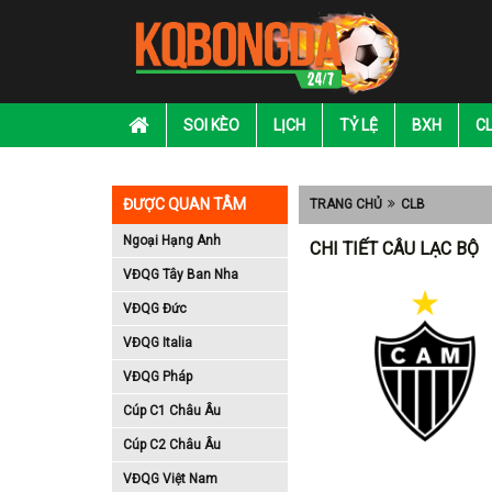
SOI KÈO
LỊCH
TỶ LỆ
BXH
C
ĐƯỢC QUAN TÂM
TRANG CHỦ
CLB
Ngoại Hạng Anh
CHI TIẾT CÂU LẠC BỘ
VĐQG Tây Ban Nha
VĐQG Đức
VĐQG Italia
VĐQG Pháp
Cúp C1 Châu Âu
Cúp C2 Châu Âu
VĐQG Việt Nam