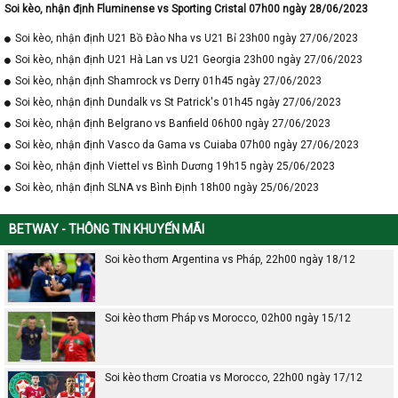
Soi kèo, nhận định Fluminense vs Sporting Cristal 07h00 ngày 28/06/2023
Soi kèo, nhận định U21 Bồ Đào Nha vs U21 Bỉ 23h00 ngày 27/06/2023
Soi kèo, nhận định U21 Hà Lan vs U21 Georgia 23h00 ngày 27/06/2023
Soi kèo, nhận định Shamrock vs Derry 01h45 ngày 27/06/2023
Soi kèo, nhận định Dundalk vs St Patrick's 01h45 ngày 27/06/2023
Soi kèo, nhận định Belgrano vs Banfield 06h00 ngày 27/06/2023
Soi kèo, nhận định Vasco da Gama vs Cuiaba 07h00 ngày 27/06/2023
Soi kèo, nhận định Viettel vs Bình Dương 19h15 ngày 25/06/2023
Soi kèo, nhận định SLNA vs Bình Định 18h00 ngày 25/06/2023
BETWAY - THÔNG TIN KHUYẾN MÃI
Soi kèo thơm Argentina vs Pháp, 22h00 ngày 18/12
Soi kèo thơm Pháp vs Morocco, 02h00 ngày 15/12
Soi kèo thơm Croatia vs Morocco, 22h00 ngày 17/12