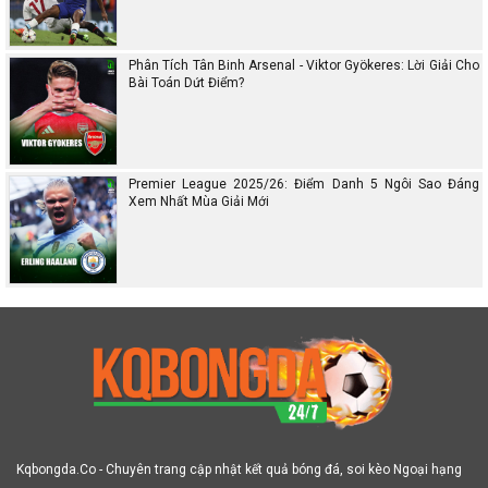
Phân Tích Tân Binh Arsenal - Viktor Gyökeres: Lời Giải Cho
Bài Toán Dứt Điểm?
Premier League 2025/26: Điểm Danh 5 Ngôi Sao Đáng
Xem Nhất Mùa Giải Mới
Kqbongda.Co - Chuyên trang cập nhật kết quả bóng đá, soi kèo Ngoại hạng