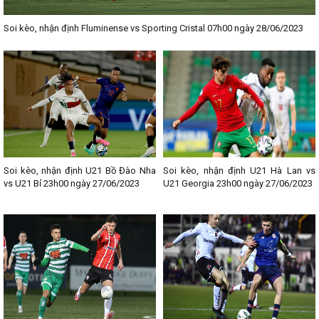
Soi kèo, nhận định Fluminense vs Sporting Cristal 07h00 ngày 28/06/2023
Soi kèo, nhận định U21 Bồ Đào Nha
Soi kèo, nhận định U21 Hà Lan vs
vs U21 Bỉ 23h00 ngày 27/06/2023
U21 Georgia 23h00 ngày 27/06/2023