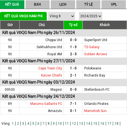
KẾT QUẢ
BXH
LỊCH
TỶ LỆ
VPL
KẾT QUẢ VĐQG NAM PHI
Giờ
Chủ
Tỷ số
Khách
Kết quả VĐQG Nam Phi ngày 26/11/2024
90
Chippa Utd
0 - 0
SuperSport Utd
90
Sekhukhune Utd
1 - 3
TS Galaxy
90
Royal AM
2 - 3
Golden Arrows
Kết quả VĐQG Nam Phi ngày 27/11/2024
90
Cape Town City
1 - 0
Polokwane
90
Kaizer Chiefs
2 - 1
Richards Bay
Kết quả VĐQG Nam Phi ngày 03/12/2024
00h30
Magesi
0 - 0
Stellenbosch FC
Kết quả VĐQG Nam Phi ngày 24/12/2024
89
Marumo Gallants FC
7 - 1
Orlando Pirates
90
Amazulu
0 - 1
Mamelodi Sun.
Vòng:
1
2
3
4
5
6
7
8
9
10
11
12
13
14
15
16
17
18