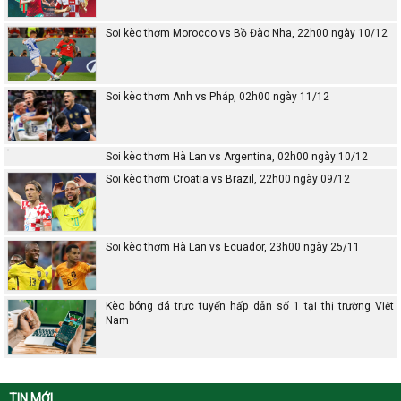
Soi kèo thơm Morocco vs Bồ Đào Nha, 22h00 ngày 10/12
Soi kèo thơm Anh vs Pháp, 02h00 ngày 11/12
Soi kèo thơm Hà Lan vs Argentina, 02h00 ngày 10/12
Soi kèo thơm Croatia vs Brazil, 22h00 ngày 09/12
Soi kèo thơm Hà Lan vs Ecuador, 23h00 ngày 25/11
Kèo bóng đá trực tuyến hấp dẫn số 1 tại thị trường Việt
Nam
TIN MỚI