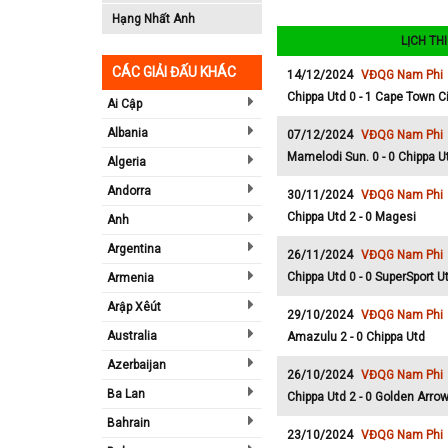
Hạng Nhất Anh
LỊCH TH
CÁC GIẢI ĐẤU KHÁC
14/12/2024
VĐQG Nam Phi
Chippa Utd 0 - 1 Cape Town Ci
Ai Cập
Albania
07/12/2024
VĐQG Nam Phi
Mamelodi Sun. 0 - 0 Chippa U
Algeria
Andorra
30/11/2024
VĐQG Nam Phi
Chippa Utd 2 - 0 Magesi
Anh
Argentina
26/11/2024
VĐQG Nam Phi
Chippa Utd 0 - 0 SuperSport U
Armenia
Arập Xêút
29/10/2024
VĐQG Nam Phi
Australia
Amazulu 2 - 0 Chippa Utd
Azerbaijan
26/10/2024
VĐQG Nam Phi
Ba Lan
Chippa Utd 2 - 0 Golden Arro
Bahrain
23/10/2024
VĐQG Nam Phi