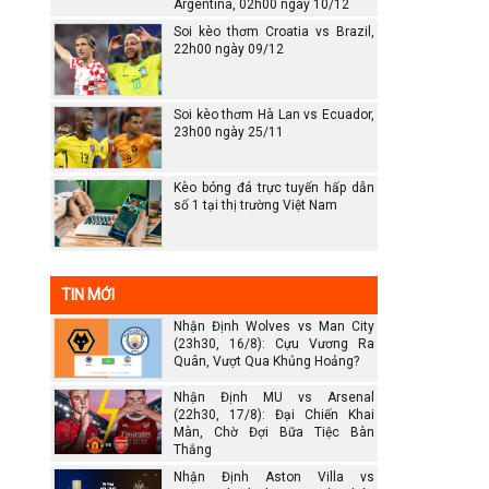
Argentina, 02h00 ngày 10/12
Soi kèo thơm Croatia vs Brazil,
22h00 ngày 09/12
Soi kèo thơm Hà Lan vs Ecuador,
23h00 ngày 25/11
Kèo bóng đá trực tuyến hấp dẫn
số 1 tại thị trường Việt Nam
TIN MỚI
Nhận Định Wolves vs Man City
(23h30, 16/8): Cựu Vương Ra
Quân, Vượt Qua Khủng Hoảng?
Nhận Định MU vs Arsenal
(22h30, 17/8): Đại Chiến Khai
Màn, Chờ Đợi Bữa Tiệc Bàn
Thắng
Nhận Định Aston Villa vs