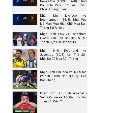
Newcastle (18h30, 16/8): Pháo
Đài Villa Park Thử Lửa 'Chích
Chòe' Khủng Hoảng
Nhận Định Liverpool vs
Bournemouth (16/8): Nhà Vua
Mở Màn Mùa Giải, Chờ Mưa Bàn
Thắng Tại Anfield
Nhận Định PSG vs Tottenham
(14/8): Lần Đầu Đối Đầu & Thử
Thách Cực Lớn Cho Spurs
Nhận Định Dortmund vs
Juventus (10/8): Lợi Thế Sân
Nhà, Dễ Có Mưa Bàn Thắng
Nhận Định Chelsea vs AC Milan
(21h00, 10/8): Chờ Đợi Đại Tiệc
Bàn Thắng
Phân Tích Tân Binh Arsenal -
Viktor Gyökeres: Lời Giải Cho Bài
Toán Dứt Điểm?