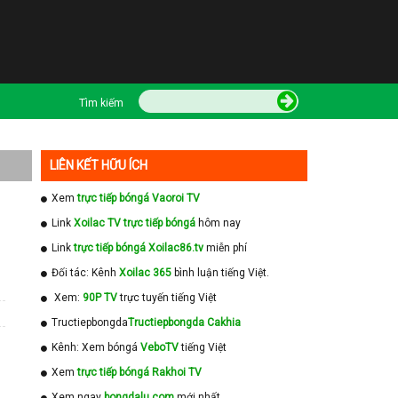
Tìm kiếm
LIÊN KẾT HỮU ÍCH
Xem
trực tiếp bóngá Vaoroi TV
Link
Xoilac TV trực tiếp bóngá
hôm nay
Link
trực tiếp bóngá Xoilac86.tv
miễn phí
Đối tác: Kênh
Xoilac 365
bình luận tiếng Việt.
Xem:
90P TV
trực tuyến tiếng Việt
Tructiepbongda
Tructiepbongda Cakhia
Kênh: Xem bóngá
VeboTV
tiếng Việt
Xem
trực tiếp bóngá Rakhoi TV
Xem ngay
bongdalu com
mới nhất