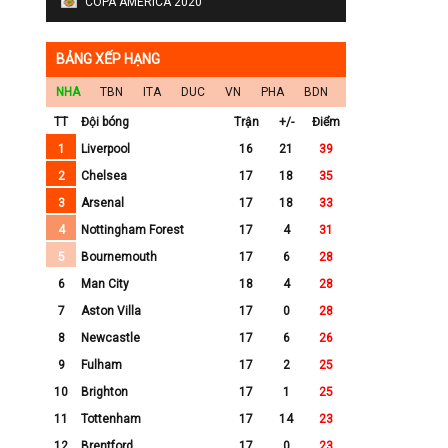
COPA AMERICA 2020
BẢNG XẾP HẠNG
NHA
TBN
ITA
DUC
VN
PHA
BDN
TT
Đội bóng
Trận
+/-
Điểm
1
Liverpool
16
21
39
2
Chelsea
17
18
35
3
Arsenal
17
18
33
4
Nottingham Forest
17
4
31
5
Bournemouth
17
6
28
6
Man City
18
4
28
7
Aston Villa
17
0
28
8
Newcastle
17
6
26
9
Fulham
17
2
25
10
Brighton
17
1
25
11
Tottenham
17
14
23
12
Brentford
17
0
23