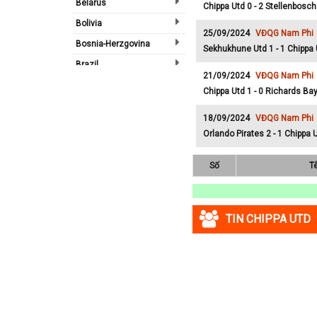
Belarus
Chippa Utd 0 - 2 Stellenbosch
Bolivia
25/09/2024
VĐQG Nam Phi
Bosnia-Herzgovina
Sekhukhune Utd 1 - 1 Chippa 
Brazil
21/09/2024
VĐQG Nam Phi
Bulgary
Chippa Utd 1 - 0 Richards Ba
Bắc Ireland
18/09/2024
VĐQG Nam Phi
Bắc Mỹ
Orlando Pirates 2 - 1 Chippa 
Bỉ
Số
T
Bồ Đào Nha
Campuchia
Canada
TIN CHIPPA UTD
Chi Lê
Châu Phi
Châu Á
Châu Âu
Châu Úc