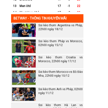
13
Man Utd
17
-1
22
14
West Ham Utd
17
-8
20
BETWAY - THÔNG TIN KHUYẾN MÃI
15
Everton
17
-7
17
Soi kèo thơm Argentina vs Pháp,
16
Crystal Palace
17
-8
16
22h00 ngày 18/12
17
Leicester City
17
-16
14
18
Ipswich
17
-16
12
Soi kèo thơm Pháp vs Morocco,
19
Wolves
17
-13
12
02h00 ngày 15/12
20
Southampton
17
-25
6
Soi kèo thơm Croatia vs
Morocco, 22h00 ngày 17/12
Soi kèo thơm Morocco vs Bồ Đào
Nha, 22h00 ngày 10/12
Soi kèo thơm Anh vs Pháp, 02h00
ngày 11/12
Soi kèo thơm Hà Lan vs