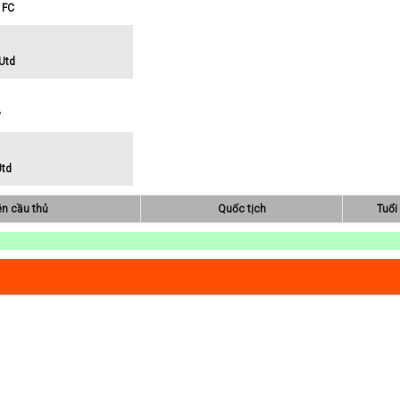
 FC
Utd
y
Utd
ên cầu thủ
Quốc tịch
Tuổi