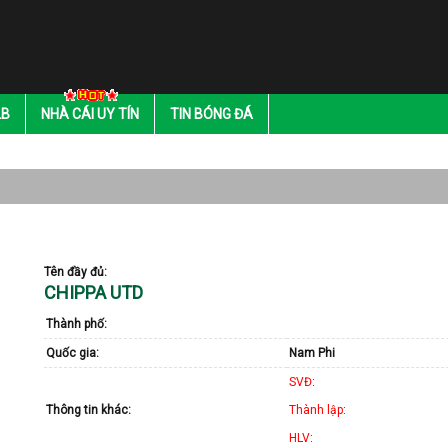
LB
NHÀ CÁI UY TÍN
TIN BÓNG ĐÁ
Tên đầy đủ:
CHIPPA UTD
Thành phố:
Quốc gia:
Nam Phi
SVĐ
:
Thông tin khác:
Thành lập
:
HLV
: