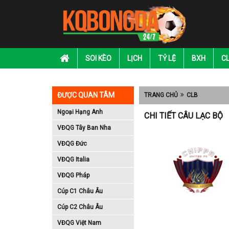
SOI KÈO
LỊCH
TỶ LỆ
BXH
C
ĐƯỢC QUAN TÂM
TRANG CHỦ
CLB
Ngoại Hạng Anh
CHI TIẾT CÂU LẠC BỘ
VĐQG Tây Ban Nha
VĐQG Đức
VĐQG Italia
VĐQG Pháp
Cúp C1 Châu Âu
Cúp C2 Châu Âu
VĐQG Việt Nam