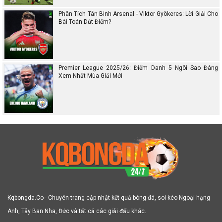
Phân Tích Tân Binh Arsenal - Viktor Gyökeres: Lời Giải Cho
Bài Toán Dứt Điểm?
Premier League 2025/26: Điểm Danh 5 Ngôi Sao Đáng
Xem Nhất Mùa Giải Mới
Kqbongda.Co - Chuyên trang cập nhật kết quả bóng đá, soi kèo Ngoại hạng
Anh, Tây Ban Nha, Đức và tất cả các giải đấu khác.