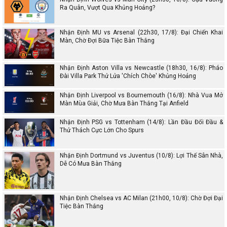
Ra Quân, Vượt Qua Khủng Hoảng?
Nhận Định MU vs Arsenal (22h30, 17/8): Đại Chiến Khai
Màn, Chờ Đợi Bữa Tiệc Bàn Thắng
Nhận Định Aston Villa vs Newcastle (18h30, 16/8): Pháo
Đài Villa Park Thử Lửa 'Chích Chòe' Khủng Hoảng
Nhận Định Liverpool vs Bournemouth (16/8): Nhà Vua Mở
Màn Mùa Giải, Chờ Mưa Bàn Thắng Tại Anfield
Nhận Định PSG vs Tottenham (14/8): Lần Đầu Đối Đầu &
Thử Thách Cực Lớn Cho Spurs
Nhận Định Dortmund vs Juventus (10/8): Lợi Thế Sân Nhà,
Dễ Có Mưa Bàn Thắng
Nhận Định Chelsea vs AC Milan (21h00, 10/8): Chờ Đợi Đại
Tiệc Bàn Thắng