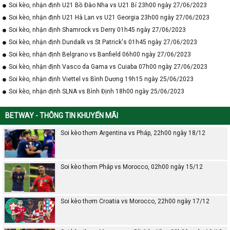
Soi kèo, nhận định U21 Bồ Đào Nha vs U21 Bỉ 23h00 ngày 27/06/2023
Soi kèo, nhận định U21 Hà Lan vs U21 Georgia 23h00 ngày 27/06/2023
Soi kèo, nhận định Shamrock vs Derry 01h45 ngày 27/06/2023
Soi kèo, nhận định Dundalk vs St Patrick's 01h45 ngày 27/06/2023
Soi kèo, nhận định Belgrano vs Banfield 06h00 ngày 27/06/2023
Soi kèo, nhận định Vasco da Gama vs Cuiaba 07h00 ngày 27/06/2023
Soi kèo, nhận định Viettel vs Bình Dương 19h15 ngày 25/06/2023
Soi kèo, nhận định SLNA vs Bình Định 18h00 ngày 25/06/2023
BETWAY - THÔNG TIN KHUYẾN MÃI
Soi kèo thơm Argentina vs Pháp, 22h00 ngày 18/12
Soi kèo thơm Pháp vs Morocco, 02h00 ngày 15/12
Soi kèo thơm Croatia vs Morocco, 22h00 ngày 17/12