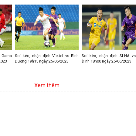
a Gama
Soi kèo, nhận định Viettel vs Bình
Soi kèo, nhận định SLNA vs
2023
Dương 19h15 ngày 25/06/2023
Định 18h00 ngày 25/06/2023
Xem thêm