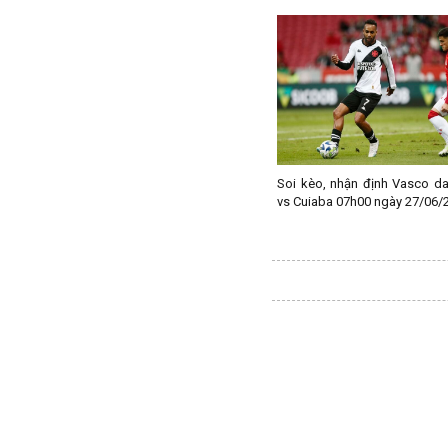
Macedonia
Malaysia
Malta
Mexico
Moldova
Montenegro
Soi kèo, nhận định Vasco d
Mỹ
vs Cuiaba 07h00 ngày 27/06/
Na Uy
Nam Mỹ
Nam Phi
New Zealand
Nga
Nhật Bản
Nicaragua
Oman