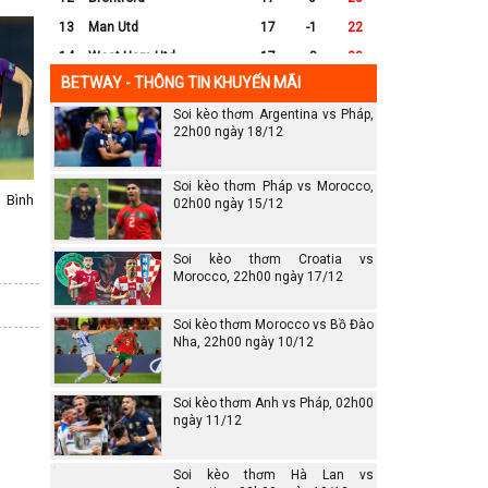
13
Man Utd
17
-1
22
14
West Ham Utd
17
-8
20
BETWAY - THÔNG TIN KHUYẾN MÃI
15
Everton
17
-7
17
Soi kèo thơm Argentina vs Pháp,
16
Crystal Palace
17
-8
16
22h00 ngày 18/12
17
Leicester City
17
-16
14
18
Ipswich
17
-16
12
Soi kèo thơm Pháp vs Morocco,
 Bình
19
Wolves
17
-13
12
02h00 ngày 15/12
20
Southampton
17
-25
6
Soi kèo thơm Croatia vs
Morocco, 22h00 ngày 17/12
Soi kèo thơm Morocco vs Bồ Đào
Nha, 22h00 ngày 10/12
Soi kèo thơm Anh vs Pháp, 02h00
ngày 11/12
Soi kèo thơm Hà Lan vs