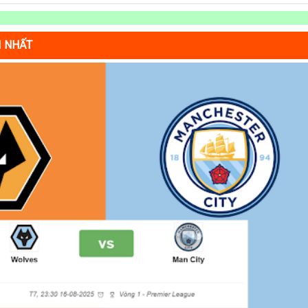
I NHẤT