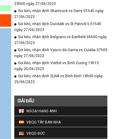
23h00 ngày 27/06/2023
Soi kèo, nhận định Shamrock vs Derry 01h45 ngày
27/06/2023
Soi kèo, nhận định Dundalk vs St Patrick's 01h45
ngày 27/06/2023
Soi kèo, nhận định Belgrano vs Banfield 06h00 ngày
27/06/2023
Soi kèo, nhận định Vasco da Gama vs Cuiaba 07h00
ngày 27/06/2023
Soi kèo, nhận định Viettel vs Bình Dương 19h15
ngày 25/06/2023
Soi kèo, nhận định SLNA vs Bình Định 18h00 ngày
25/06/2023
GIẢI ĐẤU
NGOẠI HẠNG ANH
VĐQG TÂY BAN NHA
VĐQG ĐỨC