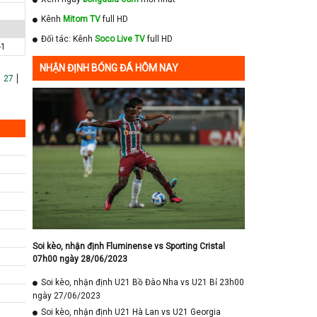
Kênh
Mitom TV
full HD
Đối tác: Kênh
Soco Live TV
full HD
-1
NHẬN ĐỊNH BÓNG ĐÁ HÔM NAY
27
Soi kèo, nhận định Fluminense vs Sporting Cristal
07h00 ngày 28/06/2023
Soi kèo, nhận định U21 Bồ Đào Nha vs U21 Bỉ 23h00
ngày 27/06/2023
Soi kèo, nhận định U21 Hà Lan vs U21 Georgia