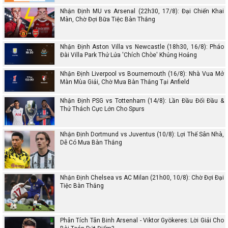
Nhận Định MU vs Arsenal (22h30, 17/8): Đại Chiến Khai
Màn, Chờ Đợi Bữa Tiệc Bàn Thắng
Nhận Định Aston Villa vs Newcastle (18h30, 16/8): Pháo
Đài Villa Park Thử Lửa 'Chích Chòe' Khủng Hoảng
Nhận Định Liverpool vs Bournemouth (16/8): Nhà Vua Mở
Màn Mùa Giải, Chờ Mưa Bàn Thắng Tại Anfield
Nhận Định PSG vs Tottenham (14/8): Lần Đầu Đối Đầu &
Thử Thách Cực Lớn Cho Spurs
Nhận Định Dortmund vs Juventus (10/8): Lợi Thế Sân Nhà,
Dễ Có Mưa Bàn Thắng
Nhận Định Chelsea vs AC Milan (21h00, 10/8): Chờ Đợi Đại
Tiệc Bàn Thắng
Phân Tích Tân Binh Arsenal - Viktor Gyökeres: Lời Giải Cho