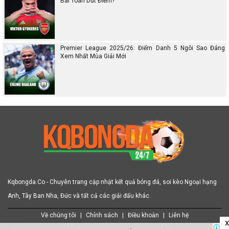
Bài Toán Dứt Điểm?
Premier League 2025/26: Điểm Danh 5 Ngôi Sao Đáng
Xem Nhất Mùa Giải Mới
Kqbongda.Co - Chuyên trang cập nhật kết quả bóng đá, soi kèo Ngoại hạng
Anh, Tây Ban Nha, Đức và tất cả các giải đấu khác.
Về chúng tôi
|
Chính sách
|
Điều khoản
|
Liên hệ
x