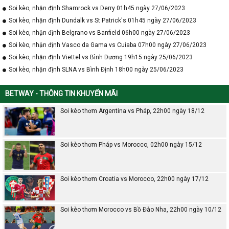
Soi kèo, nhận định Shamrock vs Derry 01h45 ngày 27/06/2023
Soi kèo, nhận định Dundalk vs St Patrick's 01h45 ngày 27/06/2023
Soi kèo, nhận định Belgrano vs Banfield 06h00 ngày 27/06/2023
Soi kèo, nhận định Vasco da Gama vs Cuiaba 07h00 ngày 27/06/2023
Soi kèo, nhận định Viettel vs Bình Dương 19h15 ngày 25/06/2023
Soi kèo, nhận định SLNA vs Bình Định 18h00 ngày 25/06/2023
BETWAY - THÔNG TIN KHUYẾN MÃI
Soi kèo thơm Argentina vs Pháp, 22h00 ngày 18/12
Soi kèo thơm Pháp vs Morocco, 02h00 ngày 15/12
Soi kèo thơm Croatia vs Morocco, 22h00 ngày 17/12
Soi kèo thơm Morocco vs Bồ Đào Nha, 22h00 ngày 10/12