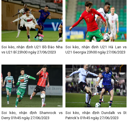
Soi kèo, nhận định U21 Bồ Đào Nha
Soi kèo, nhận định U21 Hà Lan vs
vs U21 Bỉ 23h00 ngày 27/06/2023
U21 Georgia 23h00 ngày 27/06/2023
Soi kèo, nhận định Shamrock vs
Soi kèo, nhận định Dundalk vs St
Derry 01h45 ngày 27/06/2023
Patrick's 01h45 ngày 27/06/2023