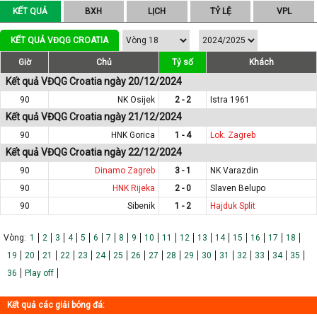
KẾT QUẢ
BXH
LỊCH
TỶ LỆ
VPL
KẾT QUẢ VĐQG CROATIA
Giờ
Chủ
Tỷ số
Khách
Kết quả VĐQG Croatia ngày 20/12/2024
90
NK Osijek
2 - 2
Istra 1961
Kết quả VĐQG Croatia ngày 21/12/2024
90
HNK Gorica
1 - 4
Lok. Zagreb
Kết quả VĐQG Croatia ngày 22/12/2024
90
Dinamo Zagreb
3 - 1
NK Varazdin
90
HNK Rijeka
2 - 0
Slaven Belupo
90
Sibenik
1 - 2
Hajduk Split
Vòng:
1
2
3
4
5
6
7
8
9
10
11
12
13
14
15
16
17
18
19
20
21
22
23
24
25
26
27
28
29
30
31
32
33
34
35
36
Play off
Kết quả các giải bóng đá: