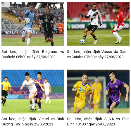
Soi kèo, nhận định Belgrano vs
Soi kèo, nhận định Vasco da Gama
Banfield 06h00 ngày 27/06/2023
vs Cuiaba 07h00 ngày 27/06/2023
Soi kèo, nhận định Viettel vs Bình
Soi kèo, nhận định SLNA vs Bình
Dương 19h15 ngày 25/06/2023
Định 18h00 ngày 25/06/2023