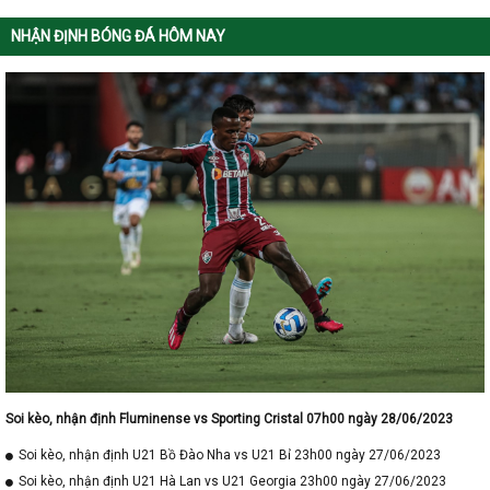
NHẬN ĐỊNH BÓNG ĐÁ HÔM NAY
Soi kèo, nhận định Fluminense vs Sporting Cristal 07h00 ngày 28/06/2023
Soi kèo, nhận định U21 Bồ Đào Nha vs U21 Bỉ 23h00 ngày 27/06/2023
Soi kèo, nhận định U21 Hà Lan vs U21 Georgia 23h00 ngày 27/06/2023