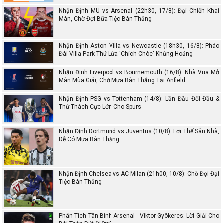
Nhận Định MU vs Arsenal (22h30, 17/8): Đại Chiến Khai
Màn, Chờ Đợi Bữa Tiệc Bàn Thắng
Nhận Định Aston Villa vs Newcastle (18h30, 16/8): Pháo
Đài Villa Park Thử Lửa 'Chích Chòe' Khủng Hoảng
Nhận Định Liverpool vs Bournemouth (16/8): Nhà Vua Mở
Màn Mùa Giải, Chờ Mưa Bàn Thắng Tại Anfield
Nhận Định PSG vs Tottenham (14/8): Lần Đầu Đối Đầu &
Thử Thách Cực Lớn Cho Spurs
Nhận Định Dortmund vs Juventus (10/8): Lợi Thế Sân Nhà,
Dễ Có Mưa Bàn Thắng
Nhận Định Chelsea vs AC Milan (21h00, 10/8): Chờ Đợi Đại
Tiệc Bàn Thắng
Phân Tích Tân Binh Arsenal - Viktor Gyökeres: Lời Giải Cho