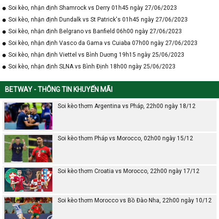
Soi kèo, nhận định Shamrock vs Derry 01h45 ngày 27/06/2023
Soi kèo, nhận định Dundalk vs St Patrick's 01h45 ngày 27/06/2023
Soi kèo, nhận định Belgrano vs Banfield 06h00 ngày 27/06/2023
Soi kèo, nhận định Vasco da Gama vs Cuiaba 07h00 ngày 27/06/2023
Soi kèo, nhận định Viettel vs Bình Dương 19h15 ngày 25/06/2023
Soi kèo, nhận định SLNA vs Bình Định 18h00 ngày 25/06/2023
BETWAY - THÔNG TIN KHUYẾN MÃI
Soi kèo thơm Argentina vs Pháp, 22h00 ngày 18/12
Soi kèo thơm Pháp vs Morocco, 02h00 ngày 15/12
Soi kèo thơm Croatia vs Morocco, 22h00 ngày 17/12
Soi kèo thơm Morocco vs Bồ Đào Nha, 22h00 ngày 10/12