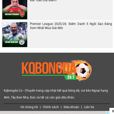
Bài Toán Dứt Điểm?
Premier League 2025/26: Điểm Danh 5 Ngôi Sao Đáng
Xem Nhất Mùa Giải Mới
Kqbongda.Co - Chuyên trang cập nhật kết quả bóng đá, soi kèo Ngoại hạng
Anh, Tây Ban Nha, Đức và tất cả các giải đấu khác.
Về chúng tôi
|
Chính sách
|
Điều khoản
|
Liên hệ
x