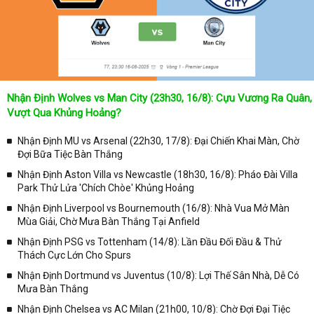
Nhận Định Wolves vs Man City (23h30, 16/8): Cựu Vương Ra Quân,
Vượt Qua Khủng Hoảng?
Nhận Định MU vs Arsenal (22h30, 17/8): Đại Chiến Khai Màn, Chờ
Đợi Bữa Tiệc Bàn Thắng
Nhận Định Aston Villa vs Newcastle (18h30, 16/8): Pháo Đài Villa
Park Thử Lửa 'Chích Chòe' Khủng Hoảng
Nhận Định Liverpool vs Bournemouth (16/8): Nhà Vua Mở Màn
Mùa Giải, Chờ Mưa Bàn Thắng Tại Anfield
Nhận Định PSG vs Tottenham (14/8): Lần Đầu Đối Đầu & Thử
Thách Cực Lớn Cho Spurs
Nhận Định Dortmund vs Juventus (10/8): Lợi Thế Sân Nhà, Dễ Có
Mưa Bàn Thắng
Nhận Định Chelsea vs AC Milan (21h00, 10/8): Chờ Đợi Đại Tiệc