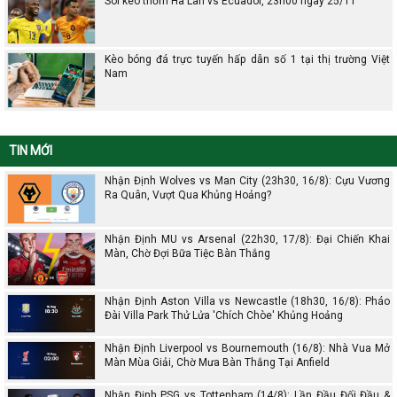
Soi kèo thơm Hà Lan vs Ecuador, 23h00 ngày 25/11
Kèo bóng đá trực tuyến hấp dẫn số 1 tại thị trường Việt
Nam
TIN MỚI
Nhận Định Wolves vs Man City (23h30, 16/8): Cựu Vương
Ra Quân, Vượt Qua Khủng Hoảng?
Nhận Định MU vs Arsenal (22h30, 17/8): Đại Chiến Khai
Màn, Chờ Đợi Bữa Tiệc Bàn Thắng
Nhận Định Aston Villa vs Newcastle (18h30, 16/8): Pháo
Đài Villa Park Thử Lửa 'Chích Chòe' Khủng Hoảng
Nhận Định Liverpool vs Bournemouth (16/8): Nhà Vua Mở
Màn Mùa Giải, Chờ Mưa Bàn Thắng Tại Anfield
Nhận Định PSG vs Tottenham (14/8): Lần Đầu Đối Đầu &