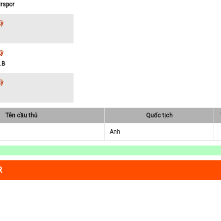
irspor
Kỳ
Kỳ
.B
Kỳ
Tên cầu thủ
Quốc tịch
Anh
R