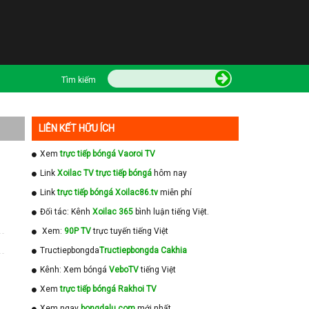
Tìm kiếm
LIÊN KẾT HỮU ÍCH
Xem
trực tiếp bóngá Vaoroi TV
Link
Xoilac TV trực tiếp bóngá
hôm nay
Link
trực tiếp bóngá Xoilac86.tv
miễn phí
Đối tác: Kênh
Xoilac 365
bình luận tiếng Việt.
Xem:
90P TV
trực tuyến tiếng Việt
Tructiepbongda
Tructiepbongda Cakhia
Kênh: Xem bóngá
VeboTV
tiếng Việt
Xem
trực tiếp bóngá Rakhoi TV
Xem ngay
bongdalu com
mới nhất