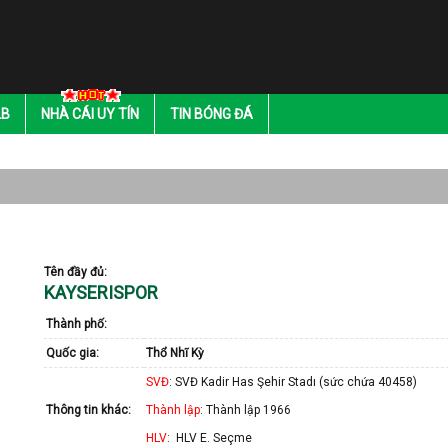
LB
NHÀ CÁI UY TÍN
TIN BÓNG ĐÁ
Tên đầy đủ:
KAYSERISPOR
Thành phố:
Quốc gia:
Thổ Nhĩ Kỳ
SVĐ
: SVĐ Kadir Has Şehir Stadı (sức chứa 40458)
Thông tin khác:
Thành lập
: Thành lập 1966
HLV
: HLV E. Seçme