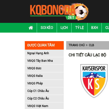
SOI KÈO
LỊCH
TỶ LỆ
BXH
C
ĐƯỢC QUAN TÂM
TRANG CHỦ
CLB
Ngoại Hạng Anh
CHI TIẾT CÂU LẠC BỘ
VĐQG Tây Ban Nha
VĐQG Đức
VĐQG Italia
VĐQG Pháp
Cúp C1 Châu Âu
Cúp C2 Châu Âu
VĐQG Việt Nam