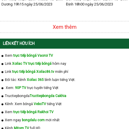
Dương 19h15 ngày 25/06/2023
Định 18h00 ngày 25/06/2023
Xem thêm
LIÊN KẾT HỮU ÍCH
Xem
trực tiếp bóngá Vaoroi TV
Link
Xoilac TV trực tiếp bóngá
hôm nay
Link
trực tiếp bóngá Xoilac86.tv
miễn phí
Đối tác: Kênh
Xoilac 365
bình luận tiếng Việt.
Xem:
90P TV
trực tuyến tiếng Việt
Tructiepbongda
Tructiepbongda Cakhia
Kênh: Xem bóngá
VeboTV
tiếng Việt
Xem
trực tiếp bóngá Rakhoi TV
Xem ngay
bongdalu com
mới nhất
Kênh
Mitom TV
full HD