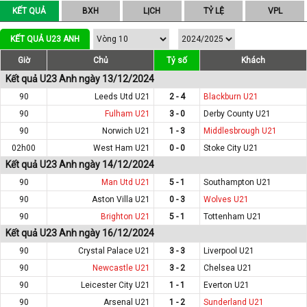
KẾT QUẢ
BXH
LỊCH
TỶ LỆ
VPL
KẾT QUẢ U23 ANH
Giờ
Chủ
Tỷ số
Khách
Kết quả U23 Anh ngày 13/12/2024
90
Leeds Utd U21
2 - 4
Blackburn U21
90
Fulham U21
3 - 0
Derby County U21
90
Norwich U21
1 - 3
Middlesbrough U21
02h00
West Ham U21
0 - 0
Stoke City U21
Kết quả U23 Anh ngày 14/12/2024
90
Man Utd U21
5 - 1
Southampton U21
90
Aston Villa U21
0 - 3
Wolves U21
90
Brighton U21
5 - 1
Tottenham U21
Kết quả U23 Anh ngày 16/12/2024
90
Crystal Palace U21
3 - 3
Liverpool U21
90
Newcastle U21
3 - 2
Chelsea U21
90
Leicester City U21
1 - 1
Everton U21
90
Arsenal U21
1 - 2
Sunderland U21