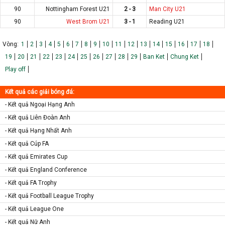
90
Nottingham Forest U21
2 - 3
Man City U21
90
West Brom U21
3 - 1
Reading U21
Vòng:
1
2
3
4
5
6
7
8
9
10
11
12
13
14
15
16
17
18
19
20
21
22
23
24
25
26
27
28
29
Ban Ket
Chung Ket
Play off
Kết quả các giải bóng đá:
- Kết quả Ngoại Hạng Anh
- Kết quả Liên Đoàn Anh
- Kết quả Hạng Nhất Anh
- Kết quả Cúp FA
- Kết quả Emirates Cup
- Kết quả England Conference
- Kết quả FA Trophy
- Kết quả Football League Trophy
- Kết quả League One
- Kết quả Nữ Anh