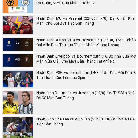
Ra Quân, Vượt Qua Khủng Hoảng?
Nhận Định MU vs Arsenal (22h30, 17/8): Đại Chiến Khai
Màn, Chờ Đợi Bữa Tiệc Bàn Thắng
Nhận Định Aston Villa vs Newcastle (18h30, 16/8): Pháo
Đài Villa Park Thử Lửa 'Chích Chòe' Khủng Hoảng
Nhận Định Liverpool vs Bournemouth (16/8): Nhà Vua Mở
Màn Mùa Giải, Chờ Mưa Bàn Thắng Tại Anfield
Nhận Định PSG vs Tottenham (14/8): Lần Đầu Đối Đầu &
Thử Thách Cực Lớn Cho Spurs
Nhận Định Dortmund vs Juventus (10/8): Lợi Thế Sân Nhà,
Dễ Có Mưa Bàn Thắng
Nhận Định Chelsea vs AC Milan (21h00, 10/8): Chờ Đợi Đại
Tiệc Bàn Thắng