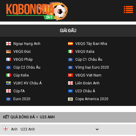
GIẢI ĐẤU
Ngoại Hạng Anh
VĐQG Tây Ban Nha
VĐQG Đức
VĐQG Italia
VĐQG Pháp
Cúp C1 Châu Âu
Cúp C2 Châu Âu
Vòng loại Euro 2020
Cúp Italia
VĐQG Việt Nam
VLWC KV Châu Á
Liên Đoàn Anh
Cúp FA
U23 Châu Á
Euro 2020
Copa America 2020
KẾT QUẢ BÓNG ĐÁ
U23 ANH
Anh