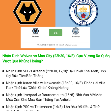
Nhận Định Wolves vs Man City (23h30, 16/8): Cựu Vương Ra Quân,
Vượt Qua Khủng Hoảng?
Nhận Định MU vs Arsenal (22h30, 17/8): Đại Chiến Khai Màn, Chờ
Đợi Bữa Tiệc Bàn Thắng
Nhận Định Aston Villa vs Newcastle (18h30, 16/8): Pháo Đài Villa
Park Thử Lửa 'Chích Chòe' Khủng Hoảng
Nhận Định Liverpool vs Bournemouth (16/8): Nhà Vua Mở Màn
Mùa Giải, Chờ Mưa Bàn Thắng Tại Anfield
Nhận Định PSG vs Tottenham (14/8): Lần Đầu Đối Đầu & Thử