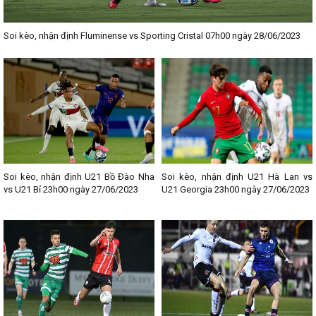
Soi kèo, nhận định Fluminense vs Sporting Cristal 07h00 ngày 28/06/2023
Soi kèo, nhận định U21 Bồ Đào Nha
Soi kèo, nhận định U21 Hà Lan vs
vs U21 Bỉ 23h00 ngày 27/06/2023
U21 Georgia 23h00 ngày 27/06/2023