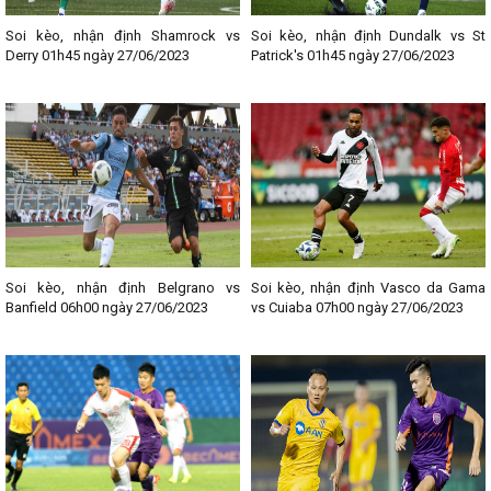
Soi kèo, nhận định Shamrock vs
Soi kèo, nhận định Dundalk vs St
Derry 01h45 ngày 27/06/2023
Patrick's 01h45 ngày 27/06/2023
Soi kèo, nhận định Belgrano vs
Soi kèo, nhận định Vasco da Gama
Banfield 06h00 ngày 27/06/2023
vs Cuiaba 07h00 ngày 27/06/2023