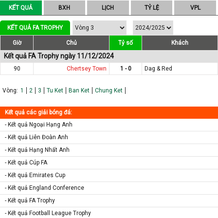
KẾT QUẢ
BXH
LỊCH
TỶ LỆ
VPL
KẾT QUẢ FA TROPHY
Giờ
Chủ
Tỷ số
Khách
Kết quả FA Trophy ngày 11/12/2024
90
Chertsey Town
1 - 0
Dag & Red
Vòng:
1
2
3
Tu Ket
Ban Ket
Chung Ket
Kết quả các giải bóng đá:
- Kết quả Ngoại Hạng Anh
- Kết quả Liên Đoàn Anh
- Kết quả Hạng Nhất Anh
- Kết quả Cúp FA
- Kết quả Emirates Cup
- Kết quả England Conference
- Kết quả FA Trophy
- Kết quả Football League Trophy