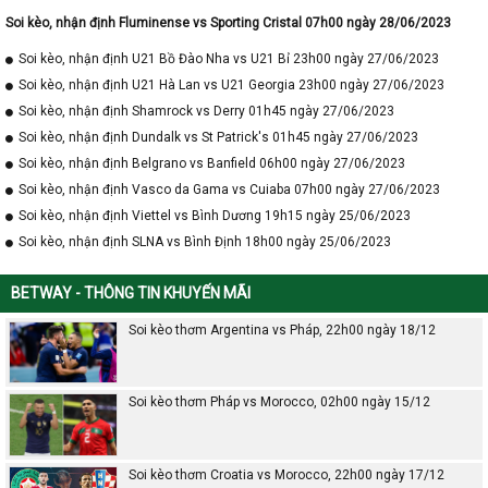
Soi kèo, nhận định Fluminense vs Sporting Cristal 07h00 ngày 28/06/2023
Soi kèo, nhận định U21 Bồ Đào Nha vs U21 Bỉ 23h00 ngày 27/06/2023
Soi kèo, nhận định U21 Hà Lan vs U21 Georgia 23h00 ngày 27/06/2023
Soi kèo, nhận định Shamrock vs Derry 01h45 ngày 27/06/2023
Soi kèo, nhận định Dundalk vs St Patrick's 01h45 ngày 27/06/2023
Soi kèo, nhận định Belgrano vs Banfield 06h00 ngày 27/06/2023
Soi kèo, nhận định Vasco da Gama vs Cuiaba 07h00 ngày 27/06/2023
Soi kèo, nhận định Viettel vs Bình Dương 19h15 ngày 25/06/2023
Soi kèo, nhận định SLNA vs Bình Định 18h00 ngày 25/06/2023
BETWAY - THÔNG TIN KHUYẾN MÃI
Soi kèo thơm Argentina vs Pháp, 22h00 ngày 18/12
Soi kèo thơm Pháp vs Morocco, 02h00 ngày 15/12
Soi kèo thơm Croatia vs Morocco, 22h00 ngày 17/12