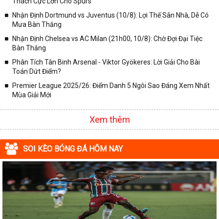
Thách Cực Lớn Cho Spurs
Nhận Định Dortmund vs Juventus (10/8): Lợi Thế Sân Nhà, Dễ Có
Mưa Bàn Thắng
Nhận Định Chelsea vs AC Milan (21h00, 10/8): Chờ Đợi Đại Tiệc
Bàn Thắng
Phân Tích Tân Binh Arsenal - Viktor Gyökeres: Lời Giải Cho Bài
Toán Dứt Điểm?
Premier League 2025/26: Điểm Danh 5 Ngôi Sao Đáng Xem Nhất
Mùa Giải Mới
Xem thêm
SOI KÈO BÓNG ĐÁ HÔM NAY