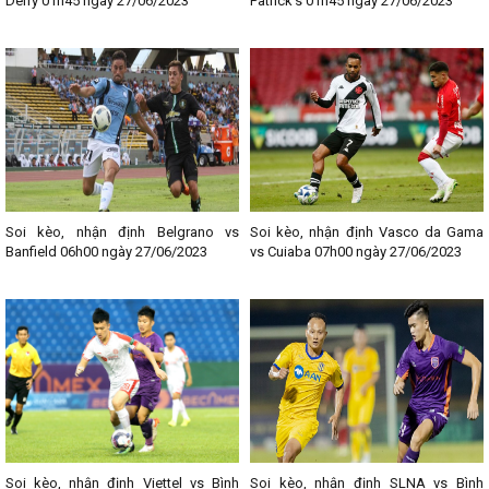
Derry 01h45 ngày 27/06/2023
Patrick's 01h45 ngày 27/06/2023
Soi kèo, nhận định Belgrano vs
Soi kèo, nhận định Vasco da Gama
Banfield 06h00 ngày 27/06/2023
vs Cuiaba 07h00 ngày 27/06/2023
Soi kèo, nhận định Viettel vs Bình
Soi kèo, nhận định SLNA vs Bình