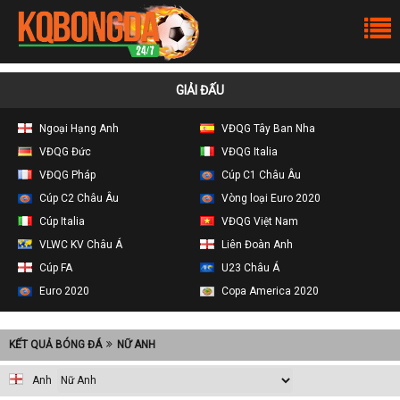
GIẢI ĐẤU
Ngoại Hạng Anh
VĐQG Tây Ban Nha
VĐQG Đức
VĐQG Italia
VĐQG Pháp
Cúp C1 Châu Âu
Cúp C2 Châu Âu
Vòng loại Euro 2020
Cúp Italia
VĐQG Việt Nam
VLWC KV Châu Á
Liên Đoàn Anh
Cúp FA
U23 Châu Á
Euro 2020
Copa America 2020
KẾT QUẢ BÓNG ĐÁ
NỮ ANH
Anh