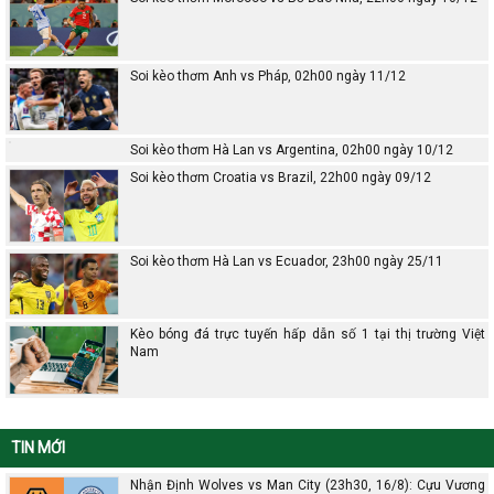
Soi kèo thơm Anh vs Pháp, 02h00 ngày 11/12
Soi kèo thơm Hà Lan vs Argentina, 02h00 ngày 10/12
Soi kèo thơm Croatia vs Brazil, 22h00 ngày 09/12
Soi kèo thơm Hà Lan vs Ecuador, 23h00 ngày 25/11
Kèo bóng đá trực tuyến hấp dẫn số 1 tại thị trường Việt
Nam
TIN MỚI
Nhận Định Wolves vs Man City (23h30, 16/8): Cựu Vương