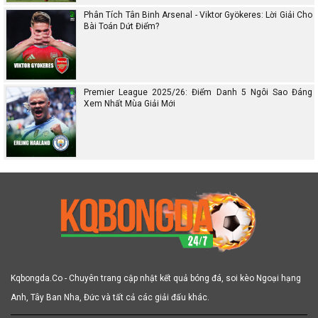
Phân Tích Tân Binh Arsenal - Viktor Gyökeres: Lời Giải Cho
Bài Toán Dứt Điểm?
Premier League 2025/26: Điểm Danh 5 Ngôi Sao Đáng
Xem Nhất Mùa Giải Mới
Kqbongda.Co - Chuyên trang cập nhật kết quả bóng đá, soi kèo Ngoại hạng
Anh, Tây Ban Nha, Đức và tất cả các giải đấu khác.