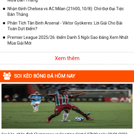
Mưa Bàn Thắng
Nhận Định Chelsea vs AC Milan (21h00, 10/8): Chờ Đợi Đại Tiệc
Bàn Thắng
Phân Tích Tân Binh Arsenal - Viktor Gyökeres: Lời Giải Cho Bài
Toán Dứt Điểm?
Premier League 2025/26: Điểm Danh 5 Ngôi Sao Đáng Xem Nhất
Mùa Giải Mới
Xem thêm
SOI KÈO BÓNG ĐÁ HÔM NAY