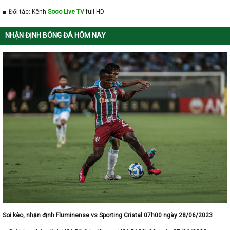
Đối tác: Kênh
Soco Live TV
full HD
NHẬN ĐỊNH BÓNG ĐÁ HÔM NAY
Soi kèo, nhận định Fluminense vs Sporting Cristal 07h00 ngày 28/06/2023