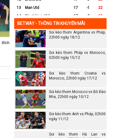
13
Man Utd
17
-1
22
14
West Ham Utd
17
-8
20
BETWAY - THÔNG TIN KHUYẾN MÃI
15
Everton
17
-7
17
Soi kèo thơm Argentina vs Pháp,
16
Crystal Palace
17
-8
16
22h00 ngày 18/12
17
Leicester City
17
-16
14
 Bình
18
Ipswich
17
-16
12
Soi kèo thơm Pháp vs Morocco,
19
Wolves
17
-13
12
02h00 ngày 15/12
20
Southampton
17
-25
6
Soi kèo thơm Croatia vs
Morocco, 22h00 ngày 17/12
Soi kèo thơm Morocco vs Bồ Đào
Nha, 22h00 ngày 10/12
Soi kèo thơm Anh vs Pháp, 02h00
ngày 11/12
Soi kèo thơm Hà Lan vs