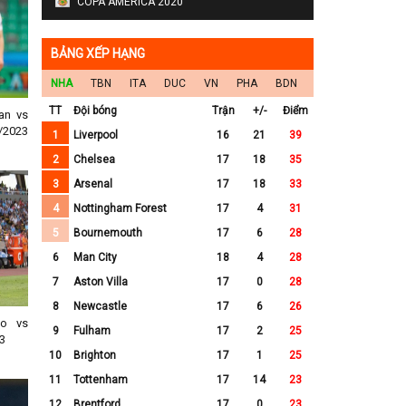
COPA AMERICA 2020
BẢNG XẾP HẠNG
NHA
TBN
ITA
DUC
VN
PHA
BDN
TT
Đội bóng
Trận
+/-
Điểm
an vs
/2023
1
Liverpool
16
21
39
2
Chelsea
17
18
35
3
Arsenal
17
18
33
4
Nottingham Forest
17
4
31
5
Bournemouth
17
6
28
6
Man City
18
4
28
7
Aston Villa
17
0
28
8
Newcastle
17
6
26
no vs
9
Fulham
17
2
25
3
10
Brighton
17
1
25
11
Tottenham
17
14
23
12
Brentford
17
0
23