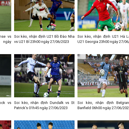
nse vs
Soi kèo, nhận định U21 Bồ Đào Nha
Soi kèo, nhận định U21 Hà L
0 ngày
vs U21 Bỉ 23h00 ngày 27/06/2023
U21 Georgia 23h00 ngày 27/06
ock vs
Soi kèo, nhận định Dundalk vs St
Soi kèo, nhận định Belgra
Patrick's 01h45 ngày 27/06/2023
Banfield 06h00 ngày 27/06/202