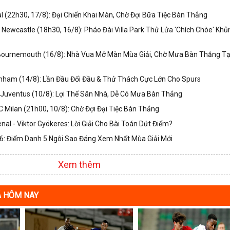
 (22h30, 17/8): Đại Chiến Khai Màn, Chờ Đợi Bữa Tiệc Bàn Thắng
s Newcastle (18h30, 16/8): Pháo Đài Villa Park Thử Lửa 'Chích Chòe' Khủ
 Bournemouth (16/8): Nhà Vua Mở Màn Mùa Giải, Chờ Mưa Bàn Thắng Tạ
nham (14/8): Lần Đầu Đối Đầu & Thử Thách Cực Lớn Cho Spurs
Juventus (10/8): Lợi Thế Sân Nhà, Dễ Có Mưa Bàn Thắng
 Milan (21h00, 10/8): Chờ Đợi Đại Tiệc Bàn Thắng
nal - Viktor Gyökeres: Lời Giải Cho Bài Toán Dứt Điểm?
: Điểm Danh 5 Ngôi Sao Đáng Xem Nhất Mùa Giải Mới
Xem thêm
Á HÔM NAY