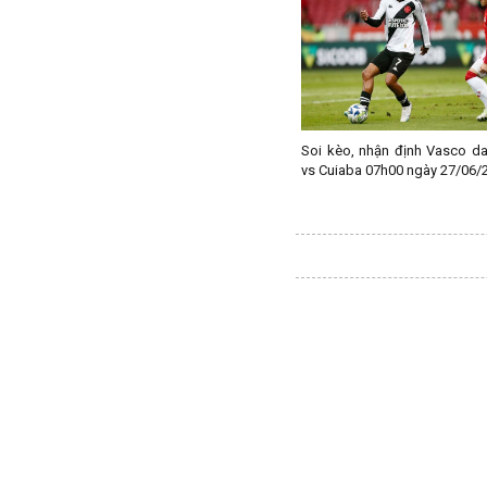
Macedonia
Malaysia
Malta
Mexico
Soi kèo, nhận định Vasco d
Moldova
vs Cuiaba 07h00 ngày 27/06/
Montenegro
Mỹ
Na Uy
Nam Mỹ
Nam Phi
New Zealand
Nga
Nhật Bản
Nicaragua
Oman