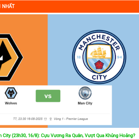
I NHẤT
 City (23h30, 16/8): Cựu Vương Ra Quân, Vượt Qua Khủng Hoảng?