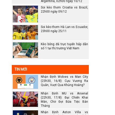
Argentina, 02h00 ngày 10/12
Soi kèo thơm Croatia vs Brazil,
22h00 ngày 09/12
Soi kèo thơm Hà Lan vs Ecuador,
23h00 ngày 25/11
Kèo bóng đá trực tuyến hấp dẫn
số 1 tại thị trường Việt Nam
TIN MỚI
Nhận Định Wolves vs Man City
(23h30, 16/8): Cựu Vương Ra
Quân, Vượt Qua Khủng Hoảng?
Nhận Định MU vs Arsenal
(22h30, 17/8): Đại Chiến Khai
Màn, Chờ Đợi Bữa Tiệc Bàn
Thắng
Nhận Định Aston Villa vs