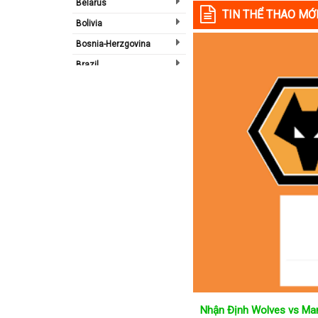
Belarus
TIN THỂ THAO MỚ
Bolivia
Bosnia-Herzgovina
Brazil
Bulgary
Bắc Ireland
Bắc Mỹ
Bỉ
Bồ Đào Nha
Campuchia
Canada
Chi Lê
Châu Phi
Châu Á
Châu Âu
Nhận Định Wolves vs Man
Châu Úc