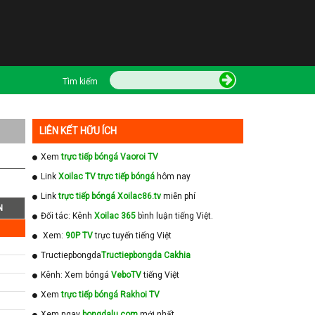
Tìm kiếm
LIÊN KẾT HỮU ÍCH
Xem
trực tiếp bóngá Vaoroi TV
Link
Xoilac TV trực tiếp bóngá
hôm nay
Link
trực tiếp bóngá Xoilac86.tv
miễn phí
N
Đối tác: Kênh
Xoilac 365
bình luận tiếng Việt.
Xem:
90P TV
trực tuyến tiếng Việt
Tructiepbongda
Tructiepbongda Cakhia
Kênh: Xem bóngá
VeboTV
tiếng Việt
Xem
trực tiếp bóngá Rakhoi TV
Xem ngay
bongdalu com
mới nhất