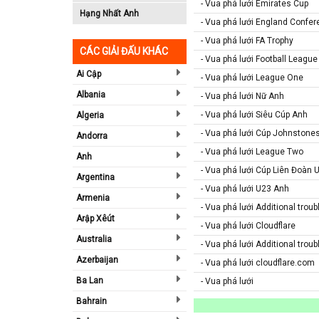
- Vua phá lưới Emirates Cup
Hạng Nhất Anh
- Vua phá lưới England Confe
- Vua phá lưới FA Trophy
CÁC GIẢI ĐẤU KHÁC
- Vua phá lưới Football League
Ai Cập
- Vua phá lưới League One
Albania
- Vua phá lưới Nữ Anh
- Vua phá lưới Siêu Cúp Anh
Algeria
- Vua phá lưới Cúp Johnstone
Andorra
- Vua phá lưới League Two
Anh
- Vua phá lưới Cúp Liên Đoàn 
Argentina
- Vua phá lưới U23 Anh
Armenia
- Vua phá lưới Additional trou
Arập Xêút
- Vua phá lưới Cloudflare
Australia
- Vua phá lưới Additional trou
Azerbaijan
- Vua phá lưới cloudflare.com
Ba Lan
- Vua phá lưới
Bahrain