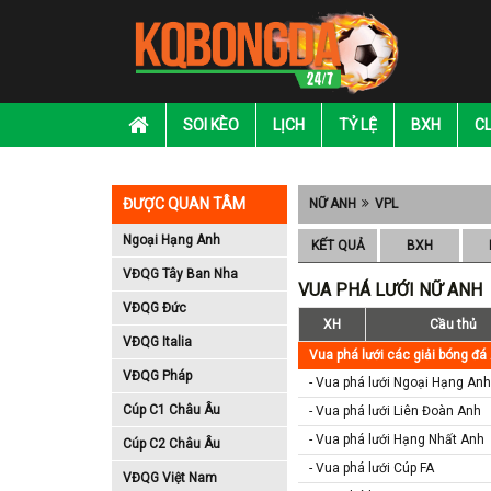
SOI KÈO
LỊCH
TỶ LỆ
BXH
C
ĐƯỢC QUAN TÂM
NỮ ANH
VPL
Ngoại Hạng Anh
KẾT QUẢ
BXH
VĐQG Tây Ban Nha
VUA PHÁ LƯỚI NỮ ANH
VĐQG Đức
XH
Cầu thủ
VĐQG Italia
Vua phá lưới các giải bóng đá
VĐQG Pháp
- Vua phá lưới Ngoại Hạng Anh
Cúp C1 Châu Âu
- Vua phá lưới Liên Đoàn Anh
- Vua phá lưới Hạng Nhất Anh
Cúp C2 Châu Âu
- Vua phá lưới Cúp FA
VĐQG Việt Nam