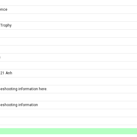
rence
 Trophy
s
U21 Anh
bleshooting information here.
bleshooting information