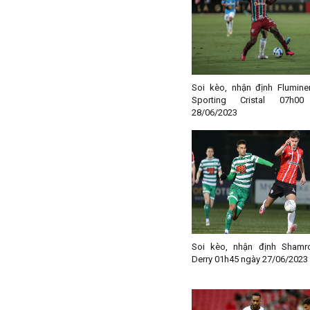
Iran
Iraq
Ireland
Israel
Italia
Soi kèo, nhận định Flumine
Sporting Cristal 07h0
Jordan
28/06/2023
Kazakhstan
Kosovo
Kuwait
Lao
Latvia
Li băng
Liechtenstein
Soi kèo, nhận định Shamr
Derry 01h45 ngày 27/06/2023
Lithuania
Luxembourg
Ma rốc