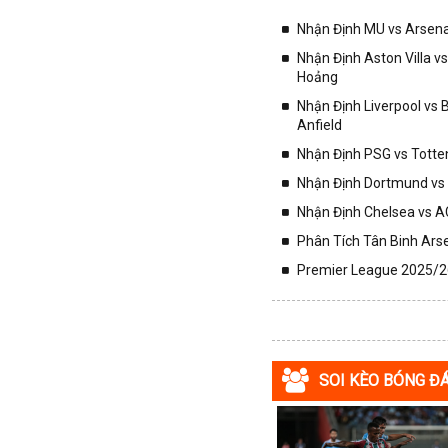
Colombia
Nhận Định MU vs Arsenal
Costa Rica
Nhận Định Aston Villa v
Hoảng
Croatia
Nhận Định Liverpool vs
Ecuador
Anfield
Estonia
Nhận Định PSG vs Totte
Georgia
Nhận Định Dortmund vs 
Gibralta
Nhận Định Chelsea vs AC
Honduras
Phân Tích Tân Binh Arse
Hungary
Premier League 2025/26
Hy Lạp
Hà Lan
Hàn Quốc
Hồng Kông
SOI KÈO BÓNG Đ
Iceland
Indonesia