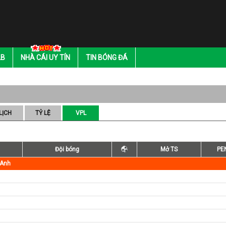
LB
NHÀ CÁI UY TÍN
TIN BÓNG ĐÁ
LỊCH
TỶ LỆ
VPL
Đội bóng
Mở TS
PE
 Anh