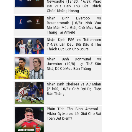
Newcastle (18h30, 16/8): Pháo
Đài Villa Park Thử Lửa 'Chích
Chòe' Khủng Hoảng
Nhận Định Liverpool vs
Bournemouth (16/8): Nhà Vua
Mở Màn Mùa Giải, Chờ Mưa Bàn
Thắng Tại Anfield
Nhận Định PSG vs Tottenham
(14/8): Lần Đầu Đối Đầu & Thử
Thách Cực Lớn Cho Spurs
Nhận Định Dortmund vs
Juventus (10/8): Lợi Thế Sân
Nhà, Dễ Có Mưa Bàn Thắng
Nhận Định Chelsea vs AC Milan
(21h00, 10/8): Chờ Đợi Đại Tiệc
Bàn Thắng
Phân Tích Tân Binh Arsenal -
Viktor Gyökeres: Lời Giải Cho Bài
Toán Dứt Điểm?