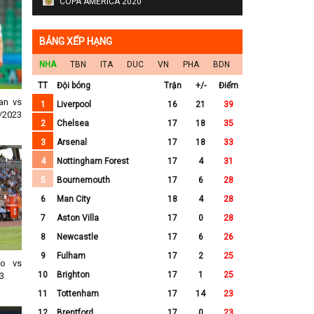
COPA AMERICA 2020
BẢNG XẾP HẠNG
NHA
TBN
ITA
DUC
VN
PHA
BDN
TT
Đội bóng
Trận
+/-
Điểm
an vs
1
Liverpool
16
21
39
/2023
2
Chelsea
17
18
35
3
Arsenal
17
18
33
4
Nottingham Forest
17
4
31
5
Bournemouth
17
6
28
6
Man City
18
4
28
7
Aston Villa
17
0
28
8
Newcastle
17
6
26
9
Fulham
17
2
25
no vs
10
Brighton
17
1
25
3
11
Tottenham
17
14
23
12
Brentford
17
0
23