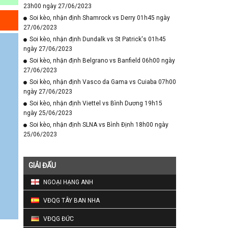
23h00 ngày 27/06/2023
Soi kèo, nhận định Shamrock vs Derry 01h45 ngày
27/06/2023
Soi kèo, nhận định Dundalk vs St Patrick's 01h45
ngày 27/06/2023
Soi kèo, nhận định Belgrano vs Banfield 06h00 ngày
27/06/2023
Soi kèo, nhận định Vasco da Gama vs Cuiaba 07h00
ngày 27/06/2023
Soi kèo, nhận định Viettel vs Bình Dương 19h15
ngày 25/06/2023
Soi kèo, nhận định SLNA vs Bình Định 18h00 ngày
25/06/2023
GIẢI ĐẤU
NGOẠI HẠNG ANH
VĐQG TÂY BAN NHA
VĐQG ĐỨC