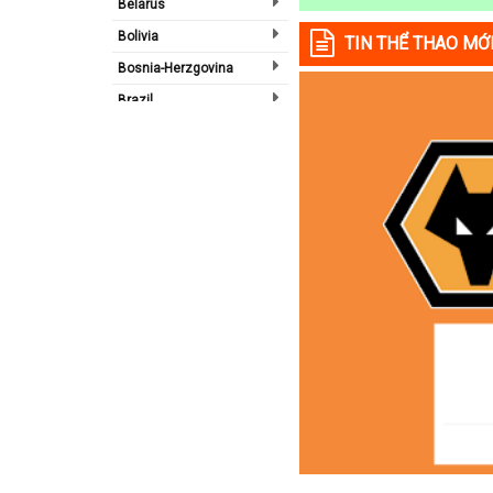
Belarus
Bolivia
TIN THỂ THAO MỚ
Bosnia-Herzgovina
Brazil
Bulgary
Bắc Ireland
Bắc Mỹ
Bỉ
Bồ Đào Nha
Campuchia
Canada
Chi Lê
Châu Phi
Châu Á
Châu Âu
Châu Úc