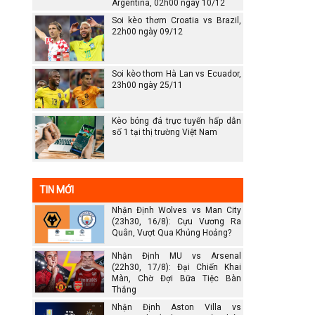
Argentina, 02h00 ngày 10/12
Soi kèo thơm Croatia vs Brazil,
22h00 ngày 09/12
Soi kèo thơm Hà Lan vs Ecuador,
23h00 ngày 25/11
Kèo bóng đá trực tuyến hấp dẫn
số 1 tại thị trường Việt Nam
TIN MỚI
Nhận Định Wolves vs Man City
(23h30, 16/8): Cựu Vương Ra
Quân, Vượt Qua Khủng Hoảng?
Nhận Định MU vs Arsenal
(22h30, 17/8): Đại Chiến Khai
Màn, Chờ Đợi Bữa Tiệc Bàn
Thắng
Nhận Định Aston Villa vs