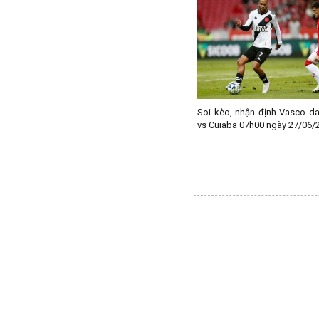
Macedonia
Malaysia
Malta
Mexico
Moldova
Soi kèo, nhận định Vasco d
Montenegro
vs Cuiaba 07h00 ngày 27/06/
Mỹ
Na Uy
Nam Mỹ
Nam Phi
New Zealand
Nga
Nhật Bản
Nicaragua
Oman