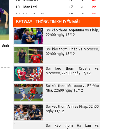
13
Man Utd
17
-1
22
14
West Ham Utd
17
-8
20
BETWAY - THÔNG TIN KHUYẾN MÃI
15
Everton
17
-7
17
Soi kèo thơm Argentina vs Pháp,
16
Crystal Palace
17
-8
16
22h00 ngày 18/12
17
Leicester City
17
-16
14
 Bình
18
Ipswich
17
-16
12
Soi kèo thơm Pháp vs Morocco,
19
Wolves
17
-13
12
02h00 ngày 15/12
20
Southampton
17
-25
6
Soi kèo thơm Croatia vs
Morocco, 22h00 ngày 17/12
Soi kèo thơm Morocco vs Bồ Đào
Nha, 22h00 ngày 10/12
Soi kèo thơm Anh vs Pháp, 02h00
ngày 11/12
Soi kèo thơm Hà Lan vs