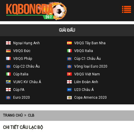
GIẢI ĐẤU
Ngoại Hạng Anh
VĐQG Tây Ban Nha
VĐQG Đức
VĐQG Italia
VĐQG Pháp
Cúp C1 Châu Âu
Cúp C2 Châu Âu
Vòng loại Euro 2020
Cúp Italia
VĐQG Việt Nam
VLWC KV Châu Á
Liên Đoàn Anh
Cúp FA
U23 Châu Á
Euro 2020
Copa America 2020
TRANG CHỦ
CLB
CHI TIẾT CÂU LẠC BỘ