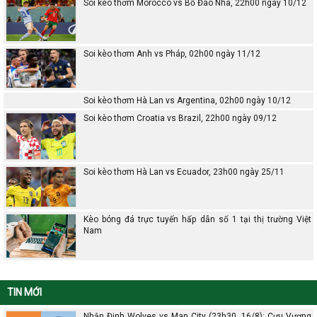
Soi kèo thơm Morocco vs Bồ Đào Nha, 22h00 ngày 10/12
Soi kèo thơm Anh vs Pháp, 02h00 ngày 11/12
Soi kèo thơm Hà Lan vs Argentina, 02h00 ngày 10/12
Soi kèo thơm Croatia vs Brazil, 22h00 ngày 09/12
Soi kèo thơm Hà Lan vs Ecuador, 23h00 ngày 25/11
Kèo bóng đá trực tuyến hấp dẫn số 1 tại thị trường Việt
Nam
TIN MỚI
Nhận Định Wolves vs Man City (23h30, 16/8): Cựu Vương