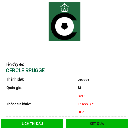
Tên đầy đủ:
CERCLE BRUGGE
Thành phố:
Brugge
Quốc gia:
Bỉ
SVĐ
:
Thông tin khác:
Thành lập
:
HLV
:
LỊCH THI ĐẤU
KẾT QUẢ