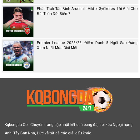
Phân Tích Tân Binh Arsenal - Viktor Gyökeres: Lời Giải Cho
Bài Toán Dứt Điểm?
Premier League 2025/26: Điểm Danh 5 Ngôi Sao Đáng
Xem Nhất Mùa Giải Mới
Kqbongda.Co - Chuyên trang cập nhật kết quả bóng đá, soi kèo Ngoại hạng
Anh, Tây Ban Nha, Đức và tất cả các giải đấu khác.