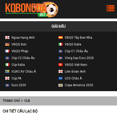
GIẢI ĐẤU
Ngoại Hạng Anh
VĐQG Tây Ban Nha
VĐQG Đức
VĐQG Italia
VĐQG Pháp
Cúp C1 Châu Âu
Cúp C2 Châu Âu
Vòng loại Euro 2020
Cúp Italia
VĐQG Việt Nam
VLWC KV Châu Á
Liên Đoàn Anh
Cúp FA
U23 Châu Á
Euro 2020
Copa America 2020
TRANG CHỦ
CLB
CHI TIẾT CÂU LẠC BỘ