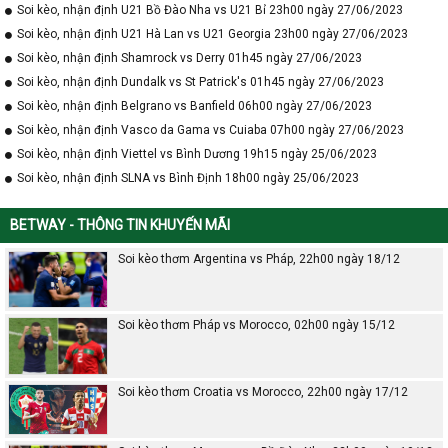
Soi kèo, nhận định U21 Bồ Đào Nha vs U21 Bỉ 23h00 ngày 27/06/2023
Soi kèo, nhận định U21 Hà Lan vs U21 Georgia 23h00 ngày 27/06/2023
Soi kèo, nhận định Shamrock vs Derry 01h45 ngày 27/06/2023
Soi kèo, nhận định Dundalk vs St Patrick's 01h45 ngày 27/06/2023
Soi kèo, nhận định Belgrano vs Banfield 06h00 ngày 27/06/2023
Soi kèo, nhận định Vasco da Gama vs Cuiaba 07h00 ngày 27/06/2023
Soi kèo, nhận định Viettel vs Bình Dương 19h15 ngày 25/06/2023
Soi kèo, nhận định SLNA vs Bình Định 18h00 ngày 25/06/2023
BETWAY - THÔNG TIN KHUYẾN MÃI
Soi kèo thơm Argentina vs Pháp, 22h00 ngày 18/12
Soi kèo thơm Pháp vs Morocco, 02h00 ngày 15/12
Soi kèo thơm Croatia vs Morocco, 22h00 ngày 17/12