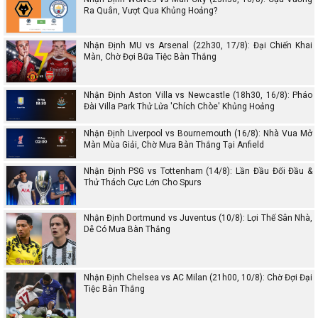
Ra Quân, Vượt Qua Khủng Hoảng?
Nhận Định MU vs Arsenal (22h30, 17/8): Đại Chiến Khai
Màn, Chờ Đợi Bữa Tiệc Bàn Thắng
Nhận Định Aston Villa vs Newcastle (18h30, 16/8): Pháo
Đài Villa Park Thử Lửa 'Chích Chòe' Khủng Hoảng
Nhận Định Liverpool vs Bournemouth (16/8): Nhà Vua Mở
Màn Mùa Giải, Chờ Mưa Bàn Thắng Tại Anfield
Nhận Định PSG vs Tottenham (14/8): Lần Đầu Đối Đầu &
Thử Thách Cực Lớn Cho Spurs
Nhận Định Dortmund vs Juventus (10/8): Lợi Thế Sân Nhà,
Dễ Có Mưa Bàn Thắng
Nhận Định Chelsea vs AC Milan (21h00, 10/8): Chờ Đợi Đại
Tiệc Bàn Thắng