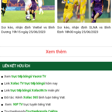
Soi kèo, nhận định Viettel vs Bình
Soi kèo, nhận định SLNA vs Bình
Dương 19h15 ngày 25/06/2023
Định 18h00 ngày 25/06/2023
Xem thêm
LIÊN KẾT HỮU ÍCH
Xem
trực tiếp bóngá Vaoroi TV
Link
Xoilac TV trực tiếp bóngá
hôm nay
Link
trực tiếp bóngá Xoilac86.tv
miễn phí
Đối tác: Kênh
Xoilac 365
bình luận tiếng Việt.
Xem:
90P TV
trực tuyến tiếng Việt
Tructiepbongda
Tructiepbongda Cakhia