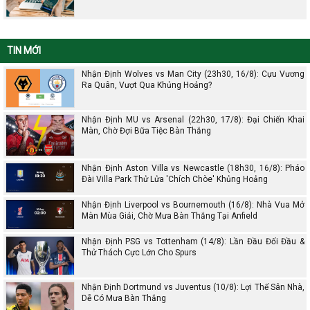
TIN MỚI
Nhận Định Wolves vs Man City (23h30, 16/8): Cựu Vương
Ra Quân, Vượt Qua Khủng Hoảng?
Nhận Định MU vs Arsenal (22h30, 17/8): Đại Chiến Khai
Màn, Chờ Đợi Bữa Tiệc Bàn Thắng
Nhận Định Aston Villa vs Newcastle (18h30, 16/8): Pháo
Đài Villa Park Thử Lửa 'Chích Chòe' Khủng Hoảng
Nhận Định Liverpool vs Bournemouth (16/8): Nhà Vua Mở
Màn Mùa Giải, Chờ Mưa Bàn Thắng Tại Anfield
Nhận Định PSG vs Tottenham (14/8): Lần Đầu Đối Đầu &
Thử Thách Cực Lớn Cho Spurs
Nhận Định Dortmund vs Juventus (10/8): Lợi Thế Sân Nhà,
Dễ Có Mưa Bàn Thắng