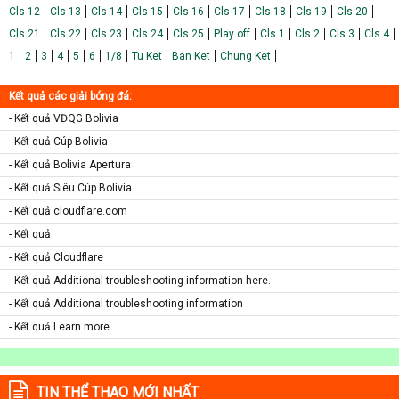
Cls 12
Cls 13
Cls 14
Cls 15
Cls 16
Cls 17
Cls 18
Cls 19
Cls 20
Cls 21
Cls 22
Cls 23
Cls 24
Cls 25
Play off
Cls 1
Cls 2
Cls 3
Cls 4
1
2
3
4
5
6
1/8
Tu Ket
Ban Ket
Chung Ket
Kết quả các giải bóng đá:
- Kết quả VĐQG Bolivia
- Kết quả Cúp Bolivia
- Kết quả Bolivia Apertura
- Kết quả Siêu Cúp Bolivia
- Kết quả cloudflare.com
- Kết quả
- Kết quả Cloudflare
- Kết quả Additional troubleshooting information here.
- Kết quả Additional troubleshooting information
- Kết quả Learn more
TIN THỂ THAO MỚI NHẤT