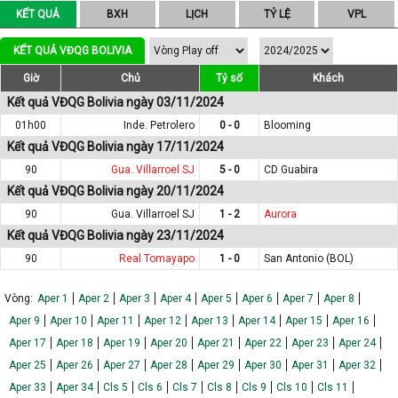
KẾT QUẢ
BXH
LỊCH
TỶ LỆ
VPL
KẾT QUẢ VĐQG BOLIVIA
Giờ
Chủ
Tỷ số
Khách
Kết quả VĐQG Bolivia ngày 03/11/2024
01h00
Inde. Petrolero
0 - 0
Blooming
Kết quả VĐQG Bolivia ngày 17/11/2024
90
Gua. Villarroel SJ
5 - 0
CD Guabira
Kết quả VĐQG Bolivia ngày 20/11/2024
90
Gua. Villarroel SJ
1 - 2
Aurora
Kết quả VĐQG Bolivia ngày 23/11/2024
90
Real Tomayapo
1 - 0
San Antonio (BOL)
Vòng:
Aper 1
Aper 2
Aper 3
Aper 4
Aper 5
Aper 6
Aper 7
Aper 8
Aper 9
Aper 10
Aper 11
Aper 12
Aper 13
Aper 14
Aper 15
Aper 16
Aper 17
Aper 18
Aper 19
Aper 20
Aper 21
Aper 22
Aper 23
Aper 24
Aper 25
Aper 26
Aper 27
Aper 28
Aper 29
Aper 30
Aper 31
Aper 32
Aper 33
Aper 34
Cls 5
Cls 6
Cls 7
Cls 8
Cls 9
Cls 10
Cls 11