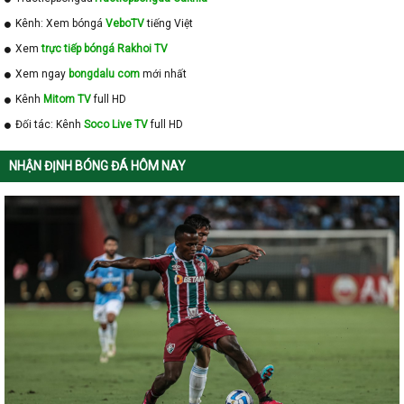
Kênh: Xem bóngá
VeboTV
tiếng Việt
Xem
trực tiếp bóngá Rakhoi TV
Xem ngay
bongdalu com
mới nhất
Kênh
Mitom TV
full HD
Đối tác: Kênh
Soco Live TV
full HD
NHẬN ĐỊNH BÓNG ĐÁ HÔM NAY