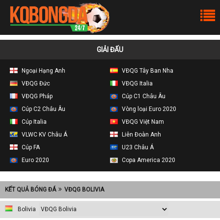
GIẢI ĐẤU
Ngoại Hạng Anh
VĐQG Tây Ban Nha
VĐQG Đức
VĐQG Italia
VĐQG Pháp
Cúp C1 Châu Âu
Cúp C2 Châu Âu
Vòng loại Euro 2020
Cúp Italia
VĐQG Việt Nam
VLWC KV Châu Á
Liên Đoàn Anh
Cúp FA
U23 Châu Á
Euro 2020
Copa America 2020
KẾT QUẢ BÓNG ĐÁ
VĐQG BOLIVIA
Bolivia