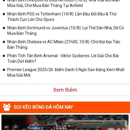
Nhận Định Liverpool vs Bournemouth (16/8): Nhà Vua Mở Màn
Mùa Giải, Chờ Mưa Bàn Thắng Tại Anfield
Nhận Định PSG vs Tottenham (14/8): Lần Đầu Đối Đầu & Thử
Thách Cực Lớn Cho Spurs
Nhận Định Dortmund vs Juventus (10/8): Lợi Thế Sân Nhà, Dễ Có
Mưa Bàn Thắng
Nhận Định Chelsea vs AC Milan (21h00, 10/8): Chờ Đợi Đại Tiệc
Bàn Thắng
Phân Tích Tân Binh Arsenal - Viktor Gyökeres: Lời Giải Cho Bài
Toán Dứt Điểm?
Premier League 2025/26: Điểm Danh 5 Ngôi Sao Đáng Xem Nhất
Mùa Giải Mới
Xem thêm
SOI KÈO BÓNG ĐÁ HÔM NAY