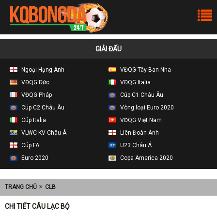
GIẢI ĐẤU
Ngoại Hạng Anh
VĐQG Tây Ban Nha
VĐQG Đức
VĐQG Italia
VĐQG Pháp
Cúp C1 Châu Âu
Cúp C2 Châu Âu
Vòng loại Euro 2020
Cúp Italia
VĐQG Việt Nam
VLWC KV Châu Á
Liên Đoàn Anh
Cúp FA
U23 Châu Á
Euro 2020
Copa America 2020
TRANG CHỦ
CLB
CHI TIẾT CÂU LẠC BỘ