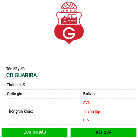
Tên đầy đủ:
CD GUABIRA
Thành phố:
Quốc gia:
Bolivia
SVĐ
:
Thông tin khác:
Thành lập
:
HLV
:
LỊCH THI ĐẤU
KẾT QUẢ