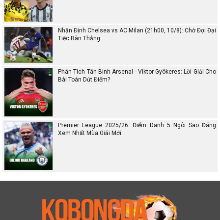
Ra Quân, Vượt Qua Khủng Hoảng?
Nhận Định MU vs Arsenal (22h30, 17/8): Đại Chiến Khai
Màn, Chờ Đợi Bữa Tiệc Bàn Thắng
Nhận Định Aston Villa vs Newcastle (18h30, 16/8): Pháo
Đài Villa Park Thử Lửa 'Chích Chòe' Khủng Hoảng
Nhận Định Liverpool vs Bournemouth (16/8): Nhà Vua Mở
Màn Mùa Giải, Chờ Mưa Bàn Thắng Tại Anfield
Nhận Định PSG vs Tottenham (14/8): Lần Đầu Đối Đầu &
Thử Thách Cực Lớn Cho Spurs
Nhận Định Dortmund vs Juventus (10/8): Lợi Thế Sân Nhà,
Dễ Có Mưa Bàn Thắng
Nhận Định Chelsea vs AC Milan (21h00, 10/8): Chờ Đợi Đại
Tiệc Bàn Thắng