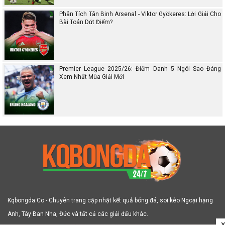
Phân Tích Tân Binh Arsenal - Viktor Gyökeres: Lời Giải Cho
Bài Toán Dứt Điểm?
Premier League 2025/26: Điểm Danh 5 Ngôi Sao Đáng
Xem Nhất Mùa Giải Mới
Kqbongda.Co - Chuyên trang cập nhật kết quả bóng đá, soi kèo Ngoại hạng
Anh, Tây Ban Nha, Đức và tất cả các giải đấu khác.
x