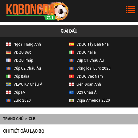
GIẢI ĐẤU
Ngoại Hạng Anh
VĐQG Tây Ban Nha
VĐQG Đức
VĐQG Italia
VĐQG Pháp
Cúp C1 Châu Âu
Cúp C2 Châu Âu
Vòng loại Euro 2020
Cúp Italia
VĐQG Việt Nam
VLWC KV Châu Á
Liên Đoàn Anh
Cúp FA
U23 Châu Á
Euro 2020
Copa America 2020
TRANG CHỦ
CLB
CHI TIẾT CÂU LẠC BỘ