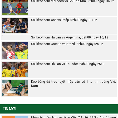
Soi kèo thơm Morocco vs Bồ Đào Nha, 22h00 ngày 10/12
Soi kèo thơm Anh vs Pháp, 02h00 ngày 11/12
Soi kèo thơm Hà Lan vs Argentina, 02h00 ngày 10/12
Soi kèo thơm Croatia vs Brazil, 22h00 ngày 09/12
Soi kèo thơm Hà Lan vs Ecuador, 23h00 ngày 25/11
Kèo bóng đá trực tuyến hấp dẫn số 1 tại thị trường Việt
Nam
TIN MỚI
Nhận Định Wolves vs Man City (23h30, 16/8): Cựu Vương