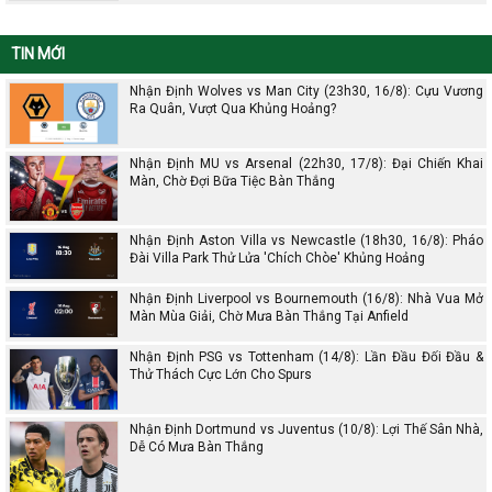
TIN MỚI
Nhận Định Wolves vs Man City (23h30, 16/8): Cựu Vương
Ra Quân, Vượt Qua Khủng Hoảng?
Nhận Định MU vs Arsenal (22h30, 17/8): Đại Chiến Khai
Màn, Chờ Đợi Bữa Tiệc Bàn Thắng
Nhận Định Aston Villa vs Newcastle (18h30, 16/8): Pháo
Đài Villa Park Thử Lửa 'Chích Chòe' Khủng Hoảng
Nhận Định Liverpool vs Bournemouth (16/8): Nhà Vua Mở
Màn Mùa Giải, Chờ Mưa Bàn Thắng Tại Anfield
Nhận Định PSG vs Tottenham (14/8): Lần Đầu Đối Đầu &
Thử Thách Cực Lớn Cho Spurs
Nhận Định Dortmund vs Juventus (10/8): Lợi Thế Sân Nhà,
Dễ Có Mưa Bàn Thắng