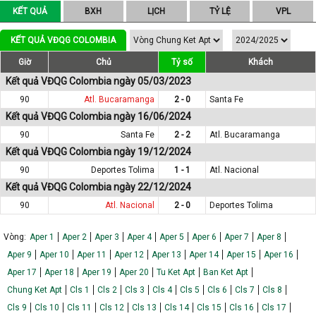
KẾT QUẢ
BXH
LỊCH
TỶ LỆ
VPL
KẾT QUẢ VĐQG COLOMBIA
Giờ
Chủ
Tỷ số
Khách
Kết quả VĐQG Colombia ngày 05/03/2023
90
Atl. Bucaramanga
2 - 0
Santa Fe
Kết quả VĐQG Colombia ngày 16/06/2024
90
Santa Fe
2 - 2
Atl. Bucaramanga
Kết quả VĐQG Colombia ngày 19/12/2024
90
Deportes Tolima
1 - 1
Atl. Nacional
Kết quả VĐQG Colombia ngày 22/12/2024
90
Atl. Nacional
2 - 0
Deportes Tolima
Vòng:
Aper 1
Aper 2
Aper 3
Aper 4
Aper 5
Aper 6
Aper 7
Aper 8
Aper 9
Aper 10
Aper 11
Aper 12
Aper 13
Aper 14
Aper 15
Aper 16
Aper 17
Aper 18
Aper 19
Aper 20
Tu Ket Apt
Ban Ket Apt
Chung Ket Apt
Cls 1
Cls 2
Cls 3
Cls 4
Cls 5
Cls 6
Cls 7
Cls 8
Cls 9
Cls 10
Cls 11
Cls 12
Cls 13
Cls 14
Cls 15
Cls 16
Cls 17