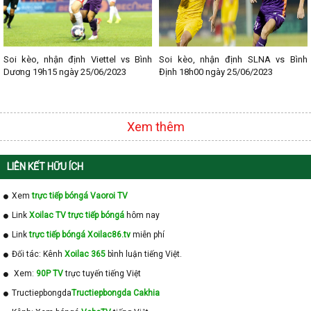
Soi kèo, nhận định Viettel vs Bình
Soi kèo, nhận định SLNA vs Bình
Dương 19h15 ngày 25/06/2023
Định 18h00 ngày 25/06/2023
Xem thêm
LIÊN KẾT HỮU ÍCH
Xem
trực tiếp bóngá Vaoroi TV
Link
Xoilac TV trực tiếp bóngá
hôm nay
Link
trực tiếp bóngá Xoilac86.tv
miễn phí
Đối tác: Kênh
Xoilac 365
bình luận tiếng Việt.
Xem:
90P TV
trực tuyến tiếng Việt
Tructiepbongda
Tructiepbongda Cakhia