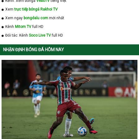
Kênh: Xem bóngá
VeboTV
tiếng Việt
Xem
trực tiếp bóngá Rakhoi TV
Xem ngay
bongdalu com
mới nhất
Kênh
Mitom TV
full HD
Đối tác: Kênh
Soco Live TV
full HD
NHẬN ĐỊNH BÓNG ĐÁ HÔM NAY