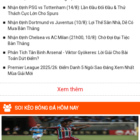
Nhận Định PSG vs Tottenham (14/8): Lần Đầu Đối Đầu & Thử
Thách Cực Lớn Cho Spurs
Nhận Định Dortmund vs Juventus (10/8): Lợi Thế Sân Nhà, Dễ Có
Mưa Bàn Thắng
Nhận Định Chelsea vs AC Milan (21h00, 10/8): Chờ Đợi Đại Tiệc
Bàn Thắng
Phân Tích Tân Binh Arsenal - Viktor Gyökeres: Lời Giải Cho Bài
Toán Dứt Điểm?
Premier League 2025/26: Điểm Danh 5 Ngôi Sao Đáng Xem Nhất
Mùa Giải Mới
Xem thêm
SOI KÈO BÓNG ĐÁ HÔM NAY