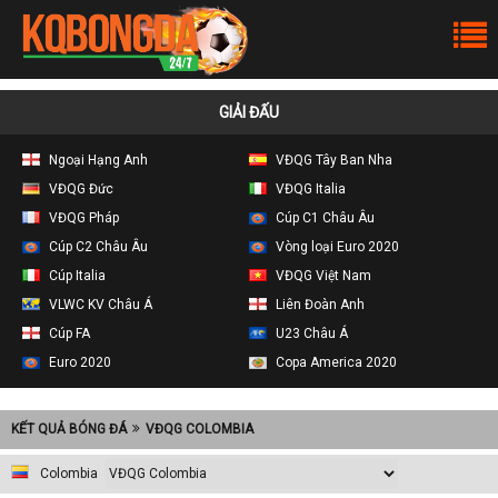
GIẢI ĐẤU
Ngoại Hạng Anh
VĐQG Tây Ban Nha
VĐQG Đức
VĐQG Italia
VĐQG Pháp
Cúp C1 Châu Âu
Cúp C2 Châu Âu
Vòng loại Euro 2020
Cúp Italia
VĐQG Việt Nam
VLWC KV Châu Á
Liên Đoàn Anh
Cúp FA
U23 Châu Á
Euro 2020
Copa America 2020
KẾT QUẢ BÓNG ĐÁ
VĐQG COLOMBIA
Colombia