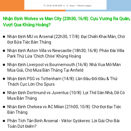
Nhận Định Wolves vs Man City (23h30, 16/8): Cựu Vương Ra Quân,
Vượt Qua Khủng Hoảng?
Nhận Định MU vs Arsenal (22h30, 17/8): Đại Chiến Khai Màn, Chờ
Đợi Bữa Tiệc Bàn Thắng
Nhận Định Aston Villa vs Newcastle (18h30, 16/8): Pháo Đài Villa
Park Thử Lửa 'Chích Chòe' Khủng Hoảng
Nhận Định Liverpool vs Bournemouth (16/8): Nhà Vua Mở Màn
Mùa Giải, Chờ Mưa Bàn Thắng Tại Anfield
Nhận Định PSG vs Tottenham (14/8): Lần Đầu Đối Đầu & Thử
Thách Cực Lớn Cho Spurs
Nhận Định Dortmund vs Juventus (10/8): Lợi Thế Sân Nhà, Dễ Có
Mưa Bàn Thắng
Nhận Định Chelsea vs AC Milan (21h00, 10/8): Chờ Đợi Đại Tiệc
Bàn Thắng
Phân Tích Tân Binh Arsenal - Viktor Gyökeres: Lời Giải Cho Bài
Toán Dứt Điểm?