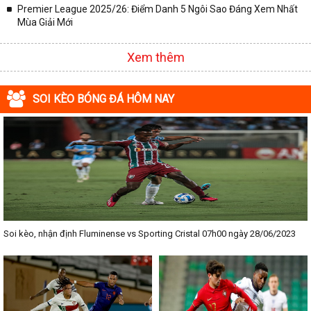
Premier League 2025/26: Điểm Danh 5 Ngôi Sao Đáng Xem Nhất
Mùa Giải Mới
Xem thêm
SOI KÈO BÓNG ĐÁ HÔM NAY
Soi kèo, nhận định Fluminense vs Sporting Cristal 07h00 ngày 28/06/2023