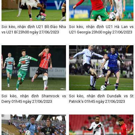
Soi kèo, nhận định U21 Bồ Đào Nha
Soi kèo, nhận định U21 Hà Lan vs
vs U21 Bỉ 23h00 ngày 27/06/2023
U21 Georgia 23h00 ngày 27/06/2023
Soi kèo, nhận định Shamrock vs
Soi kèo, nhận định Dundalk vs St
Derry 01h45 ngày 27/06/2023
Patrick's 01h45 ngày 27/06/2023