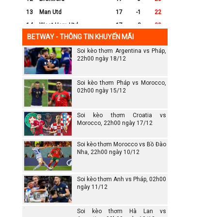
13
Man Utd
17
-1
22
14
West Ham Utd
17
-8
20
BETWAY - THÔNG TIN KHUYẾN MÃI
15
Everton
17
-7
17
Soi kèo thơm Argentina vs Pháp,
16
Crystal Palace
17
-8
16
22h00 ngày 18/12
17
Leicester City
17
-16
14
18
Ipswich
17
-16
12
Soi kèo thơm Pháp vs Morocco,
19
Wolves
17
-13
12
02h00 ngày 15/12
20
Southampton
17
-25
6
Soi kèo thơm Croatia vs
Morocco, 22h00 ngày 17/12
Soi kèo thơm Morocco vs Bồ Đào
Nha, 22h00 ngày 10/12
Soi kèo thơm Anh vs Pháp, 02h00
ngày 11/12
Soi kèo thơm Hà Lan vs