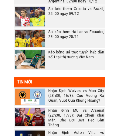
Argentina, 02h00 ngày 10/12
Soi kèo thơm Croatia vs Brazil,
22h00 ngày 09/12
Soi kèo thơm Hà Lan vs Ecuador,
23h00 ngày 25/11
Kèo bóng đá trực tuyến hấp dẫn
số 1 tại thị trường Việt Nam
TIN MỚI
Nhận Định Wolves vs Man City
(23h30, 16/8): Cựu Vương Ra
Quân, Vượt Qua Khủng Hoảng?
Nhận Định MU vs Arsenal
(22h30, 17/8): Đại Chiến Khai
Màn, Chờ Đợi Bữa Tiệc Bàn
Thắng
Nhận Định Aston Villa vs