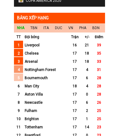
COPA AMERICA 2020
BẢNG XẾP HẠNG
NHA
TBN
ITA
DUC
VN
PHA
BDN
TT
Đội bóng
Trận
+/-
Điểm
1
Liverpool
16
21
39
2
Chelsea
17
18
35
3
Arsenal
17
18
33
4
Nottingham Forest
17
4
31
5
Bournemouth
17
6
28
6
Man City
18
4
28
7
Aston Villa
17
0
28
8
Newcastle
17
6
26
9
Fulham
17
2
25
10
Brighton
17
1
25
11
Tottenham
17
14
23
12
Brentford
17
0
23