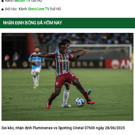
Kênh
Mitom TV
full HD
Đối tác: Kênh
Soco Live TV
full HD
NHẬN ĐỊNH BÓNG ĐÁ HÔM NAY
Soi kèo, nhận định Fluminense vs Sporting Cristal 07h00 ngày 28/06/2023