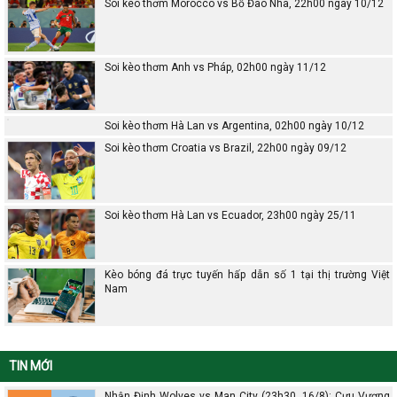
Soi kèo thơm Morocco vs Bồ Đào Nha, 22h00 ngày 10/12
Soi kèo thơm Anh vs Pháp, 02h00 ngày 11/12
Soi kèo thơm Hà Lan vs Argentina, 02h00 ngày 10/12
Soi kèo thơm Croatia vs Brazil, 22h00 ngày 09/12
Soi kèo thơm Hà Lan vs Ecuador, 23h00 ngày 25/11
Kèo bóng đá trực tuyến hấp dẫn số 1 tại thị trường Việt
Nam
TIN MỚI
Nhận Định Wolves vs Man City (23h30, 16/8): Cựu Vương