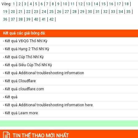
Vòng:
1
2
3
4
5
6
7
8
9
10
11
12
13
14
15
16
17
18
19
20
21
22
23
24
25
26
27
28
29
30
31
32
33
34
35
36
37
38
39
40
41
42
Kết quả các giải bóng đá:
- Kết quả VĐQG Thổ Nhĩ Kỳ
- Kết quả Hạng 2 Thổ Nhĩ Kỳ
- Kết quả Cúp Thổ Nhĩ Kỳ
- Kết quả Siêu Cúp Thổ Nhĩ Kỳ
- Kết quả Additional troubleshooting information
- Kết quả Cloudflare
- Kết quả cloudflare.com
- Kết quả
- Kết quả Additional troubleshooting information here.
- Kết quả Learn more
TIN THỂ THAO MỚI NHẤT