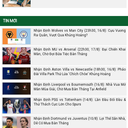
TIN MỚI
Nhận Định Wolves vs Man City (23h30, 16/8): Cựu Vương
Ra Quân, Vượt Qua Khủng Hoảng?
Nhận Định MU vs Arsenal (22h30, 17/8): Đại Chiến Khai
Màn, Chờ Đợi Bữa Tiệc Bàn Thắng
Nhận Định Aston Villa vs Newcastle (18h30, 16/8): Pháo
Đài Villa Park Thử Lửa 'Chích Chòe' Khủng Hoảng
Nhận Định Liverpool vs Bournemouth (16/8): Nhà Vua Mở
Màn Mùa Giải, Chờ Mưa Bàn Thắng Tại Anfield
Nhận Định PSG vs Tottenham (14/8): Lần Đầu Đối Đầu &
Thử Thách Cực Lớn Cho Spurs
Nhận Định Dortmund vs Juventus (10/8): Lợi Thế Sân Nhà,
Dễ Có Mưa Bàn Thắng