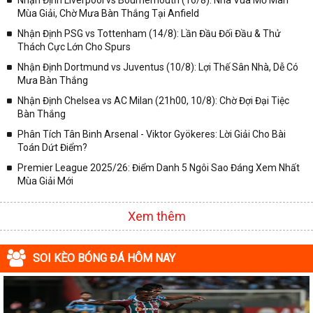
Nhận Định Liverpool vs Bournemouth (16/8): Nhà Vua Mở Màn
Mùa Giải, Chờ Mưa Bàn Thắng Tại Anfield
Nhận Định PSG vs Tottenham (14/8): Lần Đầu Đối Đầu & Thử
Thách Cực Lớn Cho Spurs
Nhận Định Dortmund vs Juventus (10/8): Lợi Thế Sân Nhà, Dễ Có
Mưa Bàn Thắng
Nhận Định Chelsea vs AC Milan (21h00, 10/8): Chờ Đợi Đại Tiệc
Bàn Thắng
Phân Tích Tân Binh Arsenal - Viktor Gyökeres: Lời Giải Cho Bài
Toán Dứt Điểm?
Premier League 2025/26: Điểm Danh 5 Ngôi Sao Đáng Xem Nhất
Mùa Giải Mới
Xem thêm
SOI KÈO BÓNG ĐÁ HÔM NAY