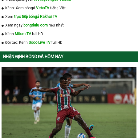
Kênh: Xem bóngá
VeboTV
tiếng Việt
Xem
trực tiếp bóngá Rakhoi TV
Xem ngay
bongdalu com
mới nhất
Kênh
Mitom TV
full HD
Đối tác: Kênh
Soco Live TV
full HD
NHẬN ĐỊNH BÓNG ĐÁ HÔM NAY