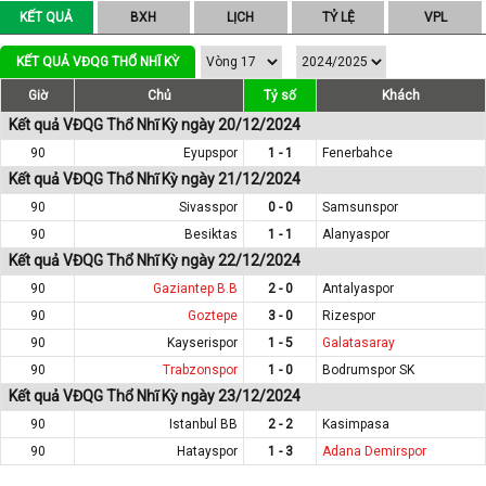
KẾT QUẢ
BXH
LỊCH
TỶ LỆ
VPL
KẾT QUẢ VĐQG THỔ NHĨ KỲ
Giờ
Chủ
Tỷ số
Khách
Kết quả VĐQG Thổ Nhĩ Kỳ ngày 20/12/2024
90
Eyupspor
1 - 1
Fenerbahce
Kết quả VĐQG Thổ Nhĩ Kỳ ngày 21/12/2024
90
Sivasspor
0 - 0
Samsunspor
90
Besiktas
1 - 1
Alanyaspor
Kết quả VĐQG Thổ Nhĩ Kỳ ngày 22/12/2024
90
Gaziantep B.B
2 - 0
Antalyaspor
90
Goztepe
3 - 0
Rizespor
90
Kayserispor
1 - 5
Galatasaray
90
Trabzonspor
1 - 0
Bodrumspor SK
Kết quả VĐQG Thổ Nhĩ Kỳ ngày 23/12/2024
90
Istanbul BB
2 - 2
Kasimpasa
90
Hatayspor
1 - 3
Adana Demirspor