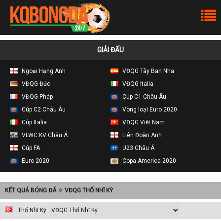
GIẢI ĐẤU
Ngoại Hạng Anh
VĐQG Tây Ban Nha
VĐQG Đức
VĐQG Italia
VĐQG Pháp
Cúp C1 Châu Âu
Cúp C2 Châu Âu
Vòng loại Euro 2020
Cúp Italia
VĐQG Việt Nam
VLWC KV Châu Á
Liên Đoàn Anh
Cúp FA
U23 Châu Á
Euro 2020
Copa America 2020
KẾT QUẢ BÓNG ĐÁ
VĐQG THỔ NHĨ KỲ
Thổ Nhĩ Kỳ