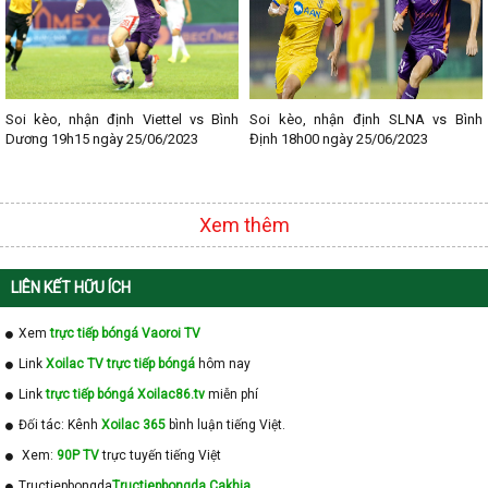
Soi kèo, nhận định Viettel vs Bình
Soi kèo, nhận định SLNA vs Bình
Dương 19h15 ngày 25/06/2023
Định 18h00 ngày 25/06/2023
Xem thêm
LIÊN KẾT HỮU ÍCH
Xem
trực tiếp bóngá Vaoroi TV
Link
Xoilac TV trực tiếp bóngá
hôm nay
Link
trực tiếp bóngá Xoilac86.tv
miễn phí
Đối tác: Kênh
Xoilac 365
bình luận tiếng Việt.
Xem:
90P TV
trực tuyến tiếng Việt
Tructiepbongda
Tructiepbongda Cakhia