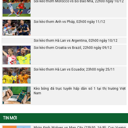
Soi kèo thơm Morocco vs Bồ Đào Nha, 22h00 ngày 10/12
Soi kèo thơm Anh vs Pháp, 02h00 ngày 11/12
Soi kèo thơm Hà Lan vs Argentina, 02h00 ngày 10/12
Soi kèo thơm Croatia vs Brazil, 22h00 ngày 09/12
Soi kèo thơm Hà Lan vs Ecuador, 23h00 ngày 25/11
Kèo bóng đá trực tuyến hấp dẫn số 1 tại thị trường Việt
Nam
TIN MỚI
Nhận Định Wolves vs Man City (23h30, 16/8): Cựu Vương