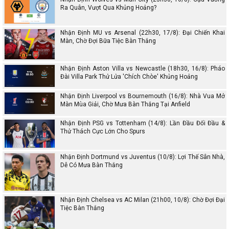
Ra Quân, Vượt Qua Khủng Hoảng?
Nhận Định MU vs Arsenal (22h30, 17/8): Đại Chiến Khai
Màn, Chờ Đợi Bữa Tiệc Bàn Thắng
Nhận Định Aston Villa vs Newcastle (18h30, 16/8): Pháo
Đài Villa Park Thử Lửa 'Chích Chòe' Khủng Hoảng
Nhận Định Liverpool vs Bournemouth (16/8): Nhà Vua Mở
Màn Mùa Giải, Chờ Mưa Bàn Thắng Tại Anfield
Nhận Định PSG vs Tottenham (14/8): Lần Đầu Đối Đầu &
Thử Thách Cực Lớn Cho Spurs
Nhận Định Dortmund vs Juventus (10/8): Lợi Thế Sân Nhà,
Dễ Có Mưa Bàn Thắng
Nhận Định Chelsea vs AC Milan (21h00, 10/8): Chờ Đợi Đại
Tiệc Bàn Thắng