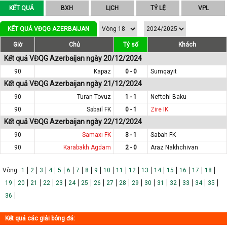
KẾT QUẢ
BXH
LỊCH
TỶ LỆ
VPL
KẾT QUẢ VĐQG AZERBAIJAN
Giờ
Chủ
Tỷ số
Khách
Kết quả VĐQG Azerbaijan ngày 20/12/2024
90
Kapaz
0 - 0
Sumqayit
Kết quả VĐQG Azerbaijan ngày 21/12/2024
90
Turan Tovuz
1 - 1
Neftchi Baku
90
Səbail FK
0 - 1
Zire IK
Kết quả VĐQG Azerbaijan ngày 22/12/2024
90
Samaxı FK
3 - 1
Sabah FK
90
Karabakh Agdam
2 - 0
Araz Nakhchivan
Vòng:
1
2
3
4
5
6
7
8
9
10
11
12
13
14
15
16
17
18
19
20
21
22
23
24
25
26
27
28
29
30
31
32
33
34
35
36
Kết quả các giải bóng đá: