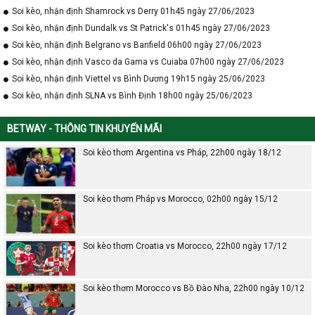
Soi kèo, nhận định Shamrock vs Derry 01h45 ngày 27/06/2023
Soi kèo, nhận định Dundalk vs St Patrick's 01h45 ngày 27/06/2023
Soi kèo, nhận định Belgrano vs Banfield 06h00 ngày 27/06/2023
Soi kèo, nhận định Vasco da Gama vs Cuiaba 07h00 ngày 27/06/2023
Soi kèo, nhận định Viettel vs Bình Dương 19h15 ngày 25/06/2023
Soi kèo, nhận định SLNA vs Bình Định 18h00 ngày 25/06/2023
BETWAY - THÔNG TIN KHUYẾN MÃI
Soi kèo thơm Argentina vs Pháp, 22h00 ngày 18/12
Soi kèo thơm Pháp vs Morocco, 02h00 ngày 15/12
Soi kèo thơm Croatia vs Morocco, 22h00 ngày 17/12
Soi kèo thơm Morocco vs Bồ Đào Nha, 22h00 ngày 10/12