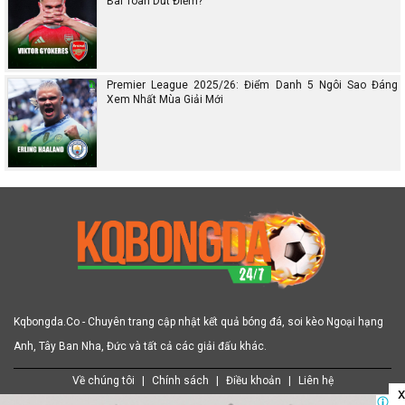
Bài Toán Dứt Điểm?
Premier League 2025/26: Điểm Danh 5 Ngôi Sao Đáng
Xem Nhất Mùa Giải Mới
Kqbongda.Co - Chuyên trang cập nhật kết quả bóng đá, soi kèo Ngoại hạng
Anh, Tây Ban Nha, Đức và tất cả các giải đấu khác.
Về chúng tôi
|
Chính sách
|
Điều khoản
|
Liên hệ
x