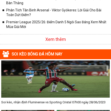
Bàn Thắng
Phân Tích Tân Binh Arsenal - Viktor Gyökeres: Lời Giải Cho Bài
Toán Dứt Điểm?
Premier League 2025/26: Điểm Danh 5 Ngôi Sao Đáng Xem Nhất
Mùa Giải Mới
Xem thêm
SOI KÈO BÓNG ĐÁ HÔM NAY
Soi kèo, nhận định Fluminense vs Sporting Cristal 07h00 ngày 28/06/2023