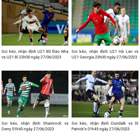
Soi kèo, nhận định U21 Bồ Đào Nha
Soi kèo, nhận định U21 Hà Lan vs
vs U21 Bỉ 23h00 ngày 27/06/2023
U21 Georgia 23h00 ngày 27/06/2023
Soi kèo, nhận định Shamrock vs
Soi kèo, nhận định Dundalk vs St
Derry 01h45 ngày 27/06/2023
Patrick's 01h45 ngày 27/06/2023