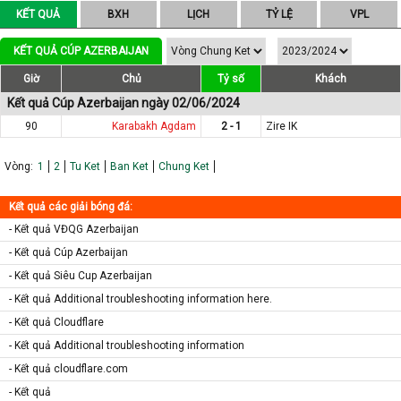
KẾT QUẢ
BXH
LỊCH
TỶ LỆ
VPL
KẾT QUẢ CÚP AZERBAIJAN
Giờ
Chủ
Tỷ số
Khách
Kết quả Cúp Azerbaijan ngày 02/06/2024
90
Karabakh Agdam
2 - 1
Zire IK
Vòng:
1
2
Tu Ket
Ban Ket
Chung Ket
Kết quả các giải bóng đá:
- Kết quả VĐQG Azerbaijan
- Kết quả Cúp Azerbaijan
- Kết quả Siêu Cup Azerbaijan
- Kết quả Additional troubleshooting information here.
- Kết quả Cloudflare
- Kết quả Additional troubleshooting information
- Kết quả cloudflare.com
- Kết quả