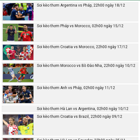
Soi kèo thơm Argentina vs Pháp, 22h00 ngày 18/12
Soi kèo thơm Pháp vs Morocco, 02h00 ngày 15/12
Soi kèo thơm Croatia vs Morocco, 22h00 ngày 17/12
Soi kèo thơm Morocco vs Bồ Đào Nha, 22h00 ngày 10/12
Soi kèo thơm Anh vs Pháp, 02h00 ngày 11/12
Soi kèo thơm Hà Lan vs Argentina, 02h00 ngày 10/12
Soi kèo thơm Croatia vs Brazil, 22h00 ngày 09/12