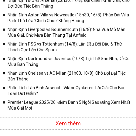
Nhận Định MU vs Arsenal (22h30, 17/8): Đại Chiến Khai Màn, Chờ
Đợi Bữa Tiệc Bàn Thắng
Nhận Định Aston Villa vs Newcastle (18h30, 16/8): Pháo Đài Villa
Park Thử Lửa 'Chích Chòe' Khủng Hoảng
Nhận Định Liverpool vs Bournemouth (16/8): Nhà Vua Mở Màn
Mùa Giải, Chờ Mưa Bàn Thắng Tại Anfield
Nhận Định PSG vs Tottenham (14/8): Lần Đầu Đối Đầu & Thử
Thách Cực Lớn Cho Spurs
Nhận Định Dortmund vs Juventus (10/8): Lợi Thế Sân Nhà, Dễ Có
Mưa Bàn Thắng
Nhận Định Chelsea vs AC Milan (21h00, 10/8): Chờ Đợi Đại Tiệc
Bàn Thắng
Phân Tích Tân Binh Arsenal - Viktor Gyökeres: Lời Giải Cho Bài
Toán Dứt Điểm?
Premier League 2025/26: Điểm Danh 5 Ngôi Sao Đáng Xem Nhất
Mùa Giải Mới
Xem thêm