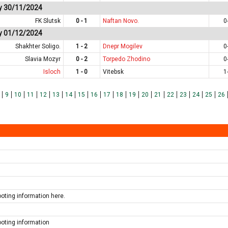
y 30/11/2024
FK Slutsk
0 - 1
Naftan Novo.
0
y 01/12/2024
Shakhter Soligo.
1 - 2
Dnepr Mogilev
0
Slavia Mozyr
0 - 2
Torpedo Zhodino
0
Isloch
1 - 0
Vitebsk
1
9
10
11
12
13
14
15
16
17
18
19
20
21
22
23
24
25
26
ooting information here.
ooting information