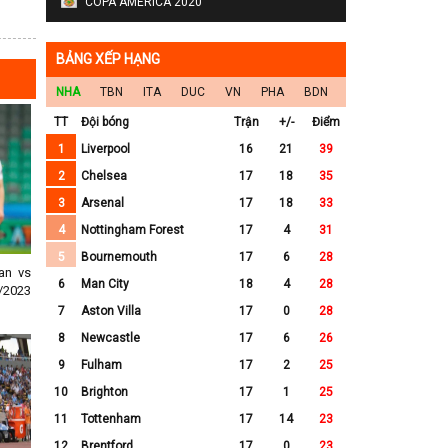
COPA AMERICA 2020
BẢNG XẾP HẠNG
NHA
TBN
ITA
DUC
VN
PHA
BDN
TT
Đội bóng
Trận
+/-
Điểm
1
Liverpool
16
21
39
2
Chelsea
17
18
35
3
Arsenal
17
18
33
4
Nottingham Forest
17
4
31
5
Bournemouth
17
6
28
an vs
6
Man City
18
4
28
/2023
7
Aston Villa
17
0
28
8
Newcastle
17
6
26
9
Fulham
17
2
25
10
Brighton
17
1
25
11
Tottenham
17
14
23
12
Brentford
17
0
23