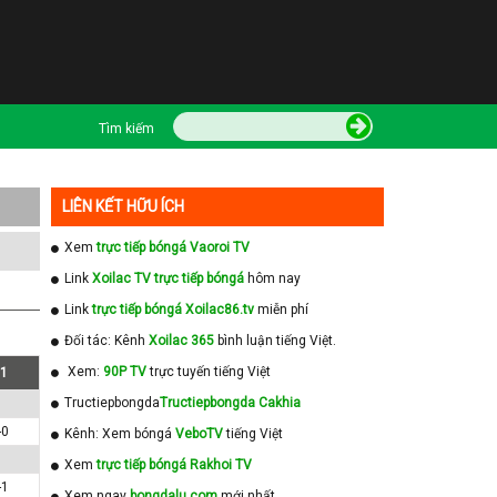
Tìm kiếm
LIÊN KẾT HỮU ÍCH
Xem
trực tiếp bóngá Vaoroi TV
Link
Xoilac TV trực tiếp bóngá
hôm nay
Link
trực tiếp bóngá Xoilac86.tv
miễn phí
Đối tác: Kênh
Xoilac 365
bình luận tiếng Việt.
Xem:
90P TV
trực tuyến tiếng Việt
1
Tructiepbongda
Tructiepbongda Cakhia
-0
Kênh: Xem bóngá
VeboTV
tiếng Việt
Xem
trực tiếp bóngá Rakhoi TV
-1
Xem ngay
bongdalu com
mới nhất