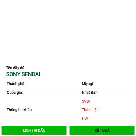
Tên đầy đủ:
SONY SENDAI
Thành phố:
Miyagi
Quốc gia:
Nhật Bản
SVĐ
:
Thông tin khác:
Thành lập
:
HLV
:
LỊCH THI ĐẤU
KẾT QUẢ