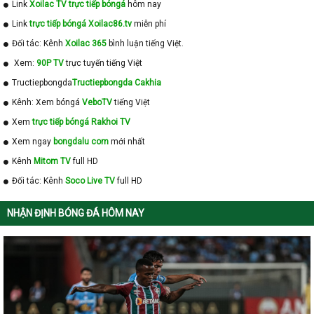
Link
Xoilac TV trực tiếp bóngá
hôm nay
Link
trực tiếp bóngá Xoilac86.tv
miễn phí
Đối tác: Kênh
Xoilac 365
bình luận tiếng Việt.
Xem:
90P TV
trực tuyến tiếng Việt
Tructiepbongda
Tructiepbongda Cakhia
Kênh: Xem bóngá
VeboTV
tiếng Việt
Xem
trực tiếp bóngá Rakhoi TV
Xem ngay
bongdalu com
mới nhất
Kênh
Mitom TV
full HD
Đối tác: Kênh
Soco Live TV
full HD
NHẬN ĐỊNH BÓNG ĐÁ HÔM NAY