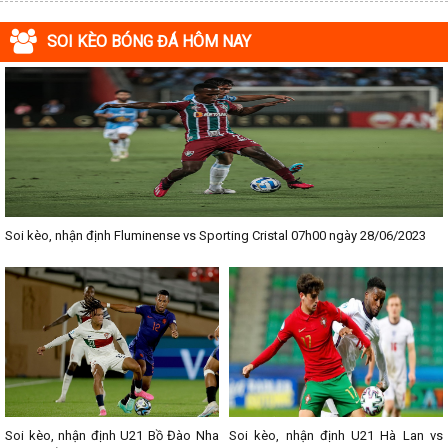
SOI KÈO BÓNG ĐÁ HÔM NAY
Soi kèo, nhận định Fluminense vs Sporting Cristal 07h00 ngày 28/06/2023
Soi kèo, nhận định U21 Bồ Đào Nha
Soi kèo, nhận định U21 Hà Lan vs