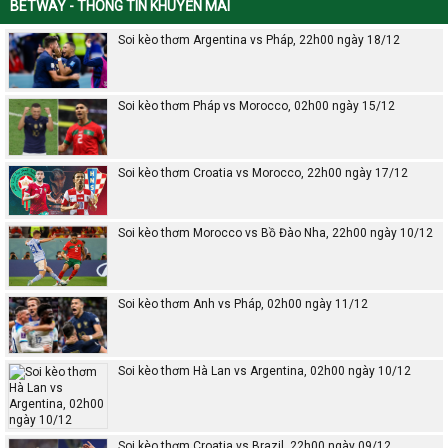
BETWAY - THÔNG TIN KHUYẾN MÃI
Soi kèo thơm Argentina vs Pháp, 22h00 ngày 18/12
Soi kèo thơm Pháp vs Morocco, 02h00 ngày 15/12
Soi kèo thơm Croatia vs Morocco, 22h00 ngày 17/12
Soi kèo thơm Morocco vs Bồ Đào Nha, 22h00 ngày 10/12
Soi kèo thơm Anh vs Pháp, 02h00 ngày 11/12
Soi kèo thơm Hà Lan vs Argentina, 02h00 ngày 10/12
Soi kèo thơm Croatia vs Brazil, 22h00 ngày 09/12