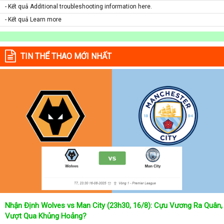
- Kết quả Additional troubleshooting information here.
- Kết quả Learn more
TIN THỂ THAO MỚI NHẤT
Nhận Định Wolves vs Man City (23h30, 16/8): Cựu Vương Ra Quân,
Vượt Qua Khủng Hoảng?