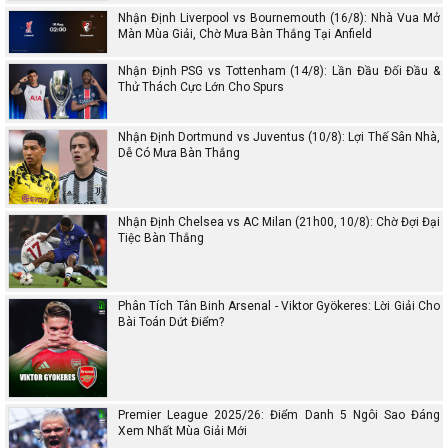
Nhận Định Liverpool vs Bournemouth (16/8): Nhà Vua Mở
Màn Mùa Giải, Chờ Mưa Bàn Thắng Tại Anfield
Nhận Định PSG vs Tottenham (14/8): Lần Đầu Đối Đầu &
Thử Thách Cực Lớn Cho Spurs
Nhận Định Dortmund vs Juventus (10/8): Lợi Thế Sân Nhà,
Dễ Có Mưa Bàn Thắng
Nhận Định Chelsea vs AC Milan (21h00, 10/8): Chờ Đợi Đại
Tiệc Bàn Thắng
Phân Tích Tân Binh Arsenal - Viktor Gyökeres: Lời Giải Cho
Bài Toán Dứt Điểm?
Premier League 2025/26: Điểm Danh 5 Ngôi Sao Đáng
Xem Nhất Mùa Giải Mới