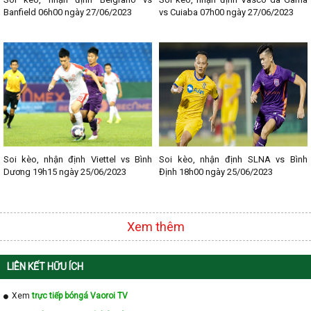
Banfield 06h00 ngày 27/06/2023
vs Cuiaba 07h00 ngày 27/06/2023
Soi kèo, nhận định Viettel vs Bình
Soi kèo, nhận định SLNA vs Bình
Dương 19h15 ngày 25/06/2023
Định 18h00 ngày 25/06/2023
Xem thêm
LIÊN KẾT HỮU ÍCH
Xem
trực tiếp bóngá Vaoroi TV