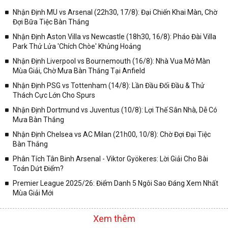
Nhận Định MU vs Arsenal (22h30, 17/8): Đại Chiến Khai Màn, Chờ
Đợi Bữa Tiệc Bàn Thắng
Nhận Định Aston Villa vs Newcastle (18h30, 16/8): Pháo Đài Villa
Park Thử Lửa 'Chích Chòe' Khủng Hoảng
Nhận Định Liverpool vs Bournemouth (16/8): Nhà Vua Mở Màn
Mùa Giải, Chờ Mưa Bàn Thắng Tại Anfield
Nhận Định PSG vs Tottenham (14/8): Lần Đầu Đối Đầu & Thử
Thách Cực Lớn Cho Spurs
Nhận Định Dortmund vs Juventus (10/8): Lợi Thế Sân Nhà, Dễ Có
Mưa Bàn Thắng
Nhận Định Chelsea vs AC Milan (21h00, 10/8): Chờ Đợi Đại Tiệc
Bàn Thắng
Phân Tích Tân Binh Arsenal - Viktor Gyökeres: Lời Giải Cho Bài
Toán Dứt Điểm?
Premier League 2025/26: Điểm Danh 5 Ngôi Sao Đáng Xem Nhất
Mùa Giải Mới
Xem thêm