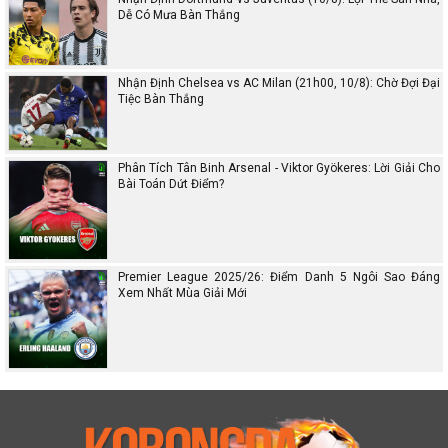
Dễ Có Mưa Bàn Thắng
Nhận Định Chelsea vs AC Milan (21h00, 10/8): Chờ Đợi Đại
Tiệc Bàn Thắng
Phân Tích Tân Binh Arsenal - Viktor Gyökeres: Lời Giải Cho
Bài Toán Dứt Điểm?
Premier League 2025/26: Điểm Danh 5 Ngôi Sao Đáng
Xem Nhất Mùa Giải Mới