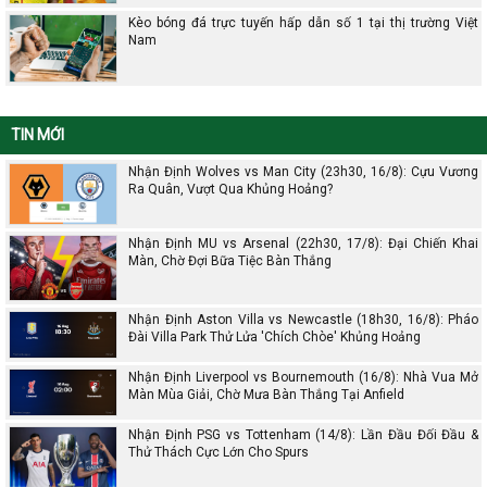
Kèo bóng đá trực tuyến hấp dẫn số 1 tại thị trường Việt
Nam
TIN MỚI
Nhận Định Wolves vs Man City (23h30, 16/8): Cựu Vương
Ra Quân, Vượt Qua Khủng Hoảng?
Nhận Định MU vs Arsenal (22h30, 17/8): Đại Chiến Khai
Màn, Chờ Đợi Bữa Tiệc Bàn Thắng
Nhận Định Aston Villa vs Newcastle (18h30, 16/8): Pháo
Đài Villa Park Thử Lửa 'Chích Chòe' Khủng Hoảng
Nhận Định Liverpool vs Bournemouth (16/8): Nhà Vua Mở
Màn Mùa Giải, Chờ Mưa Bàn Thắng Tại Anfield
Nhận Định PSG vs Tottenham (14/8): Lần Đầu Đối Đầu &
Thử Thách Cực Lớn Cho Spurs