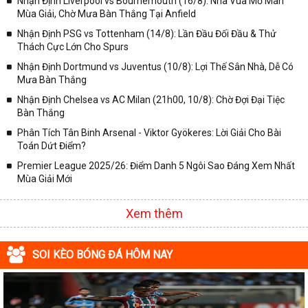
Nhận Định Liverpool vs Bournemouth (16/8): Nhà Vua Mở Màn
Mùa Giải, Chờ Mưa Bàn Thắng Tại Anfield
Nhận Định PSG vs Tottenham (14/8): Lần Đầu Đối Đầu & Thử
Thách Cực Lớn Cho Spurs
Nhận Định Dortmund vs Juventus (10/8): Lợi Thế Sân Nhà, Dễ Có
Mưa Bàn Thắng
Nhận Định Chelsea vs AC Milan (21h00, 10/8): Chờ Đợi Đại Tiệc
Bàn Thắng
Phân Tích Tân Binh Arsenal - Viktor Gyökeres: Lời Giải Cho Bài
Toán Dứt Điểm?
Premier League 2025/26: Điểm Danh 5 Ngôi Sao Đáng Xem Nhất
Mùa Giải Mới
Xem thêm
SOI KÈO BÓNG ĐÁ HÔM NAY