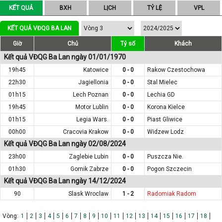
KẾT QUẢ
BXH
LỊCH
TỶ LỆ
VPL
KẾT QUẢ VĐQG BA LAN
Giờ
Chủ
Tỷ số
Khách
Kết quả VĐQG Ba Lan ngày 01/01/1970
19h45
Katowice
0 - 0
Rakow Czestochowa
22h30
Jagiellonia
0 - 0
Stal Mielec
01h15
Lech Poznan
0 - 0
Lechia GD
19h45
Motor Lublin
0 - 0
Korona Kielce
01h15
Legia Wars.
0 - 0
Piast Gliwice
00h00
Cracovia Krakow
0 - 0
Widzew Lodz
Kết quả VĐQG Ba Lan ngày 02/08/2024
23h00
Zaglebie Lubin
0 - 0
Puszcza Nie.
01h30
Gornik Zabrze
0 - 0
Pogon Szczecin
Kết quả VĐQG Ba Lan ngày 14/12/2024
90
Slask Wroclaw
1 - 2
Radomiak Radom
Vòng:
1
2
3
4
5
6
7
8
9
10
11
12
13
14
15
16
17
18