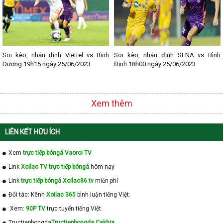
Soi kèo, nhận định Viettel vs Bình
Soi kèo, nhận định SLNA vs Bình
Dương 19h15 ngày 25/06/2023
Định 18h00 ngày 25/06/2023
Xem thêm
LIÊN KẾT HỮU ÍCH
Xem
trực tiếp bóngá Vaoroi TV
Link
Xoilac TV trực tiếp bóngá
hôm nay
Link
trực tiếp bóngá Xoilac86.tv
miễn phí
Đối tác: Kênh
Xoilac 365
bình luận tiếng Việt.
Xem:
90P TV
trực tuyến tiếng Việt
Tructiepbongda
Tructiepbongda Cakhia