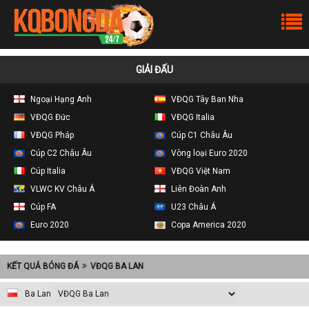
GIẢI ĐẤU
Ngoại Hạng Anh
VĐQG Tây Ban Nha
VĐQG Đức
VĐQG Italia
VĐQG Pháp
Cúp C1 Châu Âu
Cúp C2 Châu Âu
Vòng loại Euro 2020
Cúp Italia
VĐQG Việt Nam
VLWC KV Châu Á
Liên Đoàn Anh
Cúp FA
U23 Châu Á
Euro 2020
Copa America 2020
KẾT QUẢ BÓNG ĐÁ
VĐQG BA LAN
Ba Lan