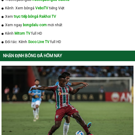
Kênh: Xem bóngá
VeboTV
tiếng Việt
Xem
trực tiếp bóngá Rakhoi TV
Xem ngay
bongdalu com
mới nhất
Kênh
Mitom TV
full HD
Đối tác: Kênh
Soco Live TV
full HD
NHẬN ĐỊNH BÓNG ĐÁ HÔM NAY