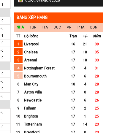
COPA AMERICA 2020
0-1
BẢNG XẾP HẠNG
0-0
NHA
TBN
ITA
DUC
VN
PHA
BDN
1-0
0-1
TT
Đội bóng
Trận
+/-
Điểm
2-0
1
Liverpool
16
21
39
0-0
2
Chelsea
17
18
35
0-0
3
Arsenal
17
18
33
4
Nottingham Forest
17
4
31
1-0
5
Bournemouth
17
6
28
0-0
6
Man City
18
4
28
1-0
7
Aston Villa
17
0
28
0-3
8
Newcastle
17
6
26
9
Fulham
17
2
25
0-0
10
Brighton
17
1
25
-
11
Tottenham
17
14
23
0-0
12
Brentford
17
0
23