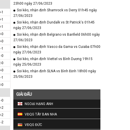
23h00 ngày 27/06/2023
Soi kèo, nhận định Shamrock vs Derry 01h45 ngày
0-1
27/06/2023
0-1
Soi kèo, nhận định Dundalk vs St Patrick's 01h45
0-1
ngày 27/06/2023
0-0
Soi kèo, nhận định Belgrano vs Banfield 06h00 ngày
27/06/2023
0-0
Soi kèo, nhận định Vasco da Gama vs Cuiaba 07h00
1-1
ngày 27/06/2023
1-0
Soi kèo, nhận định Viettel vs Bình Dương 19h15
2-0
ngày 25/06/2023
0-0
Soi kèo, nhận định SLNA vs Bình Định 18h00 ngày
25/06/2023
1-1
3-0
GIẢI ĐẤU
1-0
NGOẠI HẠNG ANH
0-2
VĐQG TÂY BAN NHA
0-2
1-2
VĐQG ĐỨC