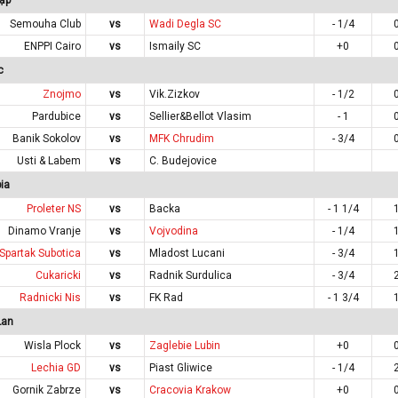
Semouha Club
vs
Wadi Degla SC
- 1/4
ENPPI Cairo
vs
Ismaily SC
+0
c
Znojmo
vs
Vik.Zizkov
- 1/2
Pardubice
vs
Sellier&Bellot Vlasim
- 1
Banik Sokolov
vs
MFK Chrudim
- 3/4
Usti & Labem
vs
C. Budejovice
ia
Proleter NS
vs
Backa
- 1 1/4
Dinamo Vranje
vs
Vojvodina
- 1/4
Spartak Subotica
vs
Mladost Lucani
- 3/4
Cukaricki
vs
Radnik Surdulica
- 3/4
Radnicki Nis
vs
FK Rad
- 1 3/4
Lan
Wisla Plock
vs
Zaglebie Lubin
+0
Lechia GD
vs
Piast Gliwice
- 1/4
Gornik Zabrze
vs
Cracovia Krakow
+0