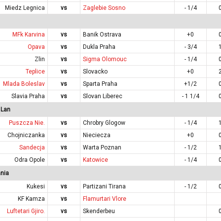
Miedz Legnica
vs
Zaglebie Sosno
- 1/4
MFk Karvina
vs
Banik Ostrava
+0
Opava
vs
Dukla Praha
- 3/4
Zlin
vs
Sigma Olomouc
- 1/4
Teplice
vs
Slovacko
+0
Mlada Boleslav
vs
Sparta Praha
+1/2
Slavia Praha
vs
Slovan Liberec
- 1 1/4
 Lan
Puszcza Nie.
vs
Chrobry Glogow
- 1/4
Chojniczanka
vs
Nieciecza
+0
Sandecja
vs
Warta Poznan
- 1/2
Odra Opole
vs
Katowice
- 1/4
nia
Kukesi
vs
Partizani Tirana
- 1/2
KF Kamza
vs
Flamurtari Vlore
Luftetari Gjiro.
vs
Skenderbeu