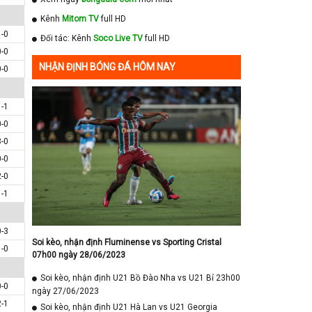
Kênh
Mitom TV
full HD
1-0
Đối tác: Kênh
Soco Live TV
full HD
0-0
NHẬN ĐỊNH BÓNG ĐÁ HÔM NAY
0-0
1-1
0-0
3-0
0-0
2-0
1-1
0-3
Soi kèo, nhận định Fluminense vs Sporting Cristal
1-0
07h00 ngày 28/06/2023
Soi kèo, nhận định U21 Bồ Đào Nha vs U21 Bỉ 23h00
0-0
ngày 27/06/2023
2-1
Soi kèo, nhận định U21 Hà Lan vs U21 Georgia