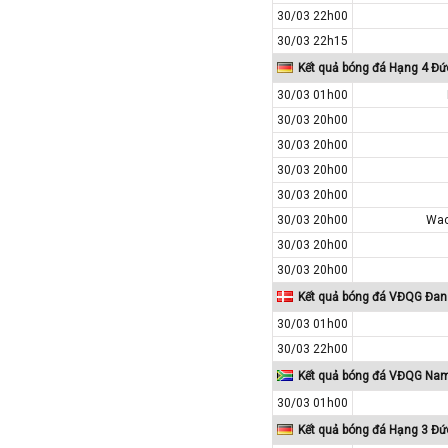
30/03 22h00
Tajikistan
30/03 22h15
Thái Lan
Kết quả bóng đá Hạng 4 Đức
Thế Giới
30/03 01h00
Thổ Nhĩ Kỳ
30/03 20h00
Thụy Sỹ
30/03 20h00
30/03 20h00
Thụy Điển
30/03 20h00
Trung Quốc
30/03 20h00
Wac
Tunisia
30/03 20h00
Tây Ban Nha
30/03 20h00
UAE
Kết quả bóng đá VĐQG Đa
Ukraina
30/03 01h00
Uruguay
30/03 22h00
Uzbekistan
Kết quả bóng đá VĐQG Nam
Venezuela
30/03 01h00
Kết quả bóng đá Hạng 3 Đứ
Việt Nam