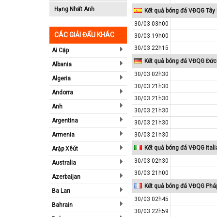
Hạng Nhất Anh
Kết quả bóng đá VĐQG Tây
30/03 03h00
CÁC GIẢI ĐẤU KHÁC
30/03 19h00
30/03 22h15
Ai Cập
Kết quả bóng đá VĐQG Đức
Albania
30/03 02h30
Algeria
30/03 21h30
Andorra
30/03 21h30
Anh
30/03 21h30
Argentina
30/03 21h30
Armenia
30/03 21h30
Kết quả bóng đá VĐQG Itali
Arập Xêút
30/03 02h30
Australia
30/03 21h00
Azerbaijan
Kết quả bóng đá VĐQG Phá
Ba Lan
30/03 02h45
Bahrain
30/03 22h59