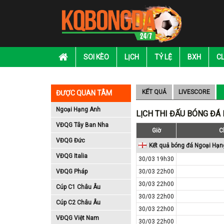
SOI KÈO
LỊCH
TỶ LỆ
BXH
C
KẾT QUẢ
LIVESCORE
ĐƯỢC QUAN TÂM
Ngoại Hạng Anh
LỊCH THI ĐẤU BÓNG ĐÁ
VĐQG Tây Ban Nha
Giờ
C
VĐQG Đức
Kết quả bóng đá Ngoại Hạn
VĐQG Italia
30/03 19h30
VĐQG Pháp
30/03 22h00
30/03 22h00
Cúp C1 Châu Âu
30/03 22h00
Cúp C2 Châu Âu
30/03 22h00
VĐQG Việt Nam
30/03 22h00