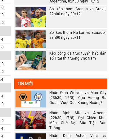
Argentina, 02h00 ngày 10/12
1-0
Soi kèo thơm Croatia vs Brazil,
22h00 ngày 09/12
0-0
1-0
Soi kèo thơm Hà Lan vs Ecuador,
23h00 ngày 25/11
1-1
0-0
Kèo bóng đá trực tuyến hấp dẫn
số 1 tại thị trường Việt Nam
0-0
0-0
2-1
TIN MỚI
Nhận Định Wolves vs Man City
0-1
(23h30, 16/8): Cựu Vương Ra
Quân, Vượt Qua Khủng Hoảng?
1-0
Nhận Định MU vs Arsenal
(22h30, 17/8): Đại Chiến Khai
1-0
Màn, Chờ Đợi Bữa Tiệc Bàn
Thắng
3-1
Nhận Định Aston Villa vs
1-1