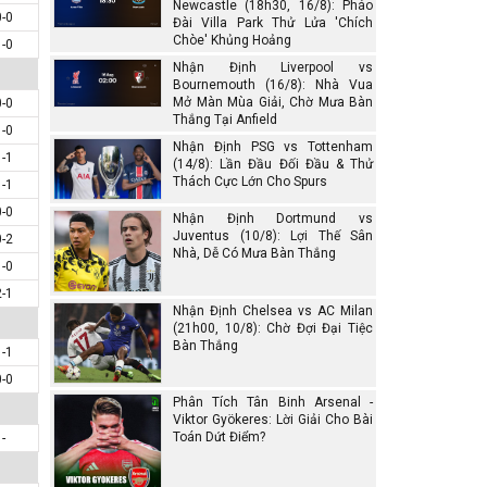
Newcastle (18h30, 16/8): Pháo
0-0
Đài Villa Park Thử Lửa 'Chích
Chòe' Khủng Hoảng
1-0
Nhận Định Liverpool vs
Bournemouth (16/8): Nhà Vua
Mở Màn Mùa Giải, Chờ Mưa Bàn
0-0
Thắng Tại Anfield
1-0
Nhận Định PSG vs Tottenham
1-1
(14/8): Lần Đầu Đối Đầu & Thử
Thách Cực Lớn Cho Spurs
1-1
0-0
Nhận Định Dortmund vs
Juventus (10/8): Lợi Thế Sân
0-2
Nhà, Dễ Có Mưa Bàn Thắng
1-0
2-1
Nhận Định Chelsea vs AC Milan
(21h00, 10/8): Chờ Đợi Đại Tiệc
Bàn Thắng
1-1
0-0
Phân Tích Tân Binh Arsenal -
Viktor Gyökeres: Lời Giải Cho Bài
Toán Dứt Điểm?
-