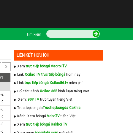
Tìm kiếm
LIÊN KẾT HỮU ÍCH
Xem
trực tiếp bóngá Vaoroi TV
Link
Xoilac TV trực tiếp bóngá
hôm nay
H1
Link
trực tiếp bóngá Xoilac86.tv
miễn phí
Đối tác: Kênh
Xoilac 365
bình luận tiếng Việt.
0-2
Xem:
90P TV
trực tuyến tiếng Việt
1-0
Tructiepbongda
Tructiepbongda Cakhia
1-0
Kênh: Xem bóngá
VeboTV
tiếng Việt
0-0
0-0
Xem
trực tiếp bóngá Rakhoi TV
1-0
Xem ngay
bongdalu com
mới nhất