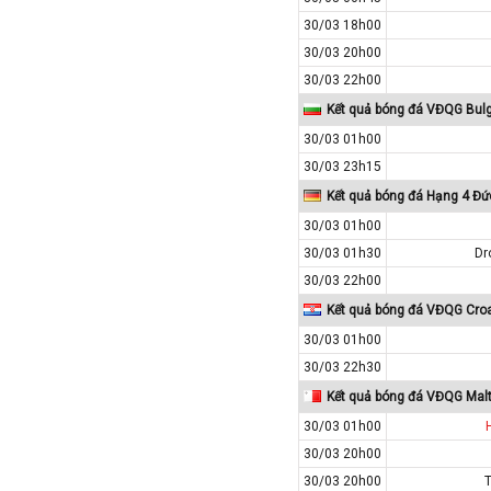
Paraguay
30/03 18h00
Peru
30/03 20h00
Pháp
30/03 22h00
Phần Lan
Kết quả bóng đá VĐQG Bul
Qatar
30/03 01h00
30/03 23h15
Quốc Tế
Kết quả bóng đá Hạng 4 Đứ
Rumany
30/03 01h00
San Marino
30/03 01h30
Dr
Scotland
30/03 22h00
Serbia
Kết quả bóng đá VĐQG Croa
Singapore
30/03 01h00
Slovakia
30/03 22h30
Slovenia
Kết quả bóng đá VĐQG Mal
Syria
30/03 01h00
30/03 20h00
Séc
30/03 20h00
Síp