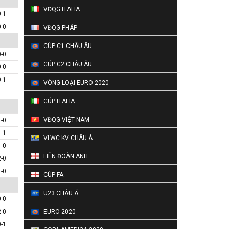
VĐQG ITALIA
0-1
0-0
VĐQG PHÁP
CÚP C1 CHÂU ÂU
0-0
CÚP C2 CHÂU ÂU
0-0
0-1
VÒNG LOẠI EURO 2020
-
CÚP ITALIA
VĐQG VIỆT NAM
1-0
1-1
VLWC KV CHÂU Á
1-0
LIÊN ĐOÀN ANH
2-0
1-0
CÚP FA
U23 CHÂU Á
0-0
2-0
EURO 2020
0-1