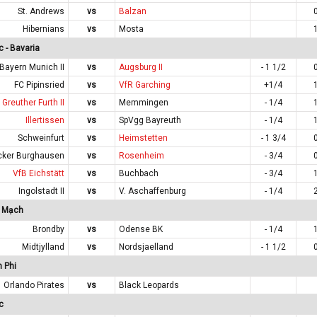
St. Andrews
vs
Balzan
Hibernians
vs
Mosta
 - Bavaria
Bayern Munich II
vs
Augsburg II
- 1 1/2
FC Pipinsried
vs
VfR Garching
+1/4
Greuther Furth II
vs
Memmingen
- 1/4
Illertissen
vs
SpVgg Bayreuth
- 1/4
Schweinfurt
vs
Heimstetten
- 1 3/4
ker Burghausen
vs
Rosenheim
- 3/4
VfB Eichstätt
vs
Buchbach
- 3/4
Ingolstadt II
vs
V. Aschaffenburg
- 1/4
n Mạch
Brondby
vs
Odense BK
- 1/4
Midtjylland
vs
Nordsjaelland
- 1 1/2
 Phi
Orlando Pirates
vs
Black Leopards
c