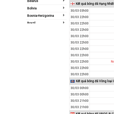
Belarus
Kết quả bóng đá Hạng Nhất
Bolivia
30/03 03h00
Bosnia-Herzgovina
30/03 22h00
Brazil
30/03 22h00
30/03 22h00
Bulgary
30/03 22h00
Bắc Ireland
30/03 22h00
Bắc Mỹ
30/03 22h00
Bỉ
30/03 22h00
Bồ Đào Nha
30/03 22h00
N
Campuchia
30/03 22h00
30/03 22h00
Canada
Kết quả bóng đá Vòng loại
Chi Lê
30/03 00h00
Châu Phi
30/03 00h00
Châu Á
30/03 21h00
Châu Âu
30/03 21h00
Châu Úc
Kết quả bóng đá VĐQG Ai C