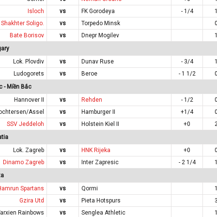
Isloch
vs
FK Gorodeya
- 1/4
Shakhter Soligo.
vs
Torpedo Minsk
Bate Borisov
vs
Dnepr Mogilev
gary
Lok. Plovdiv
vs
Dunav Ruse
- 3/4
Ludogorets
vs
Beroe
- 1 1/2
c - Miền Bắc
Hannover II
vs
Rehden
- 1/2
ochtersen/Assel
vs
Hamburger II
+1/4
SSV Jeddeloh
vs
Holstein Kiel II
+0
tia
Lok. Zagreb
vs
HNK Rijeka
+0
Dinamo Zagreb
vs
Inter Zapresic
- 2 1/4
ta
Hamrun Spartans
vs
Qormi
Gzira Utd
vs
Pieta Hotspurs
Tarxien Rainbows
vs
Senglea Athletic