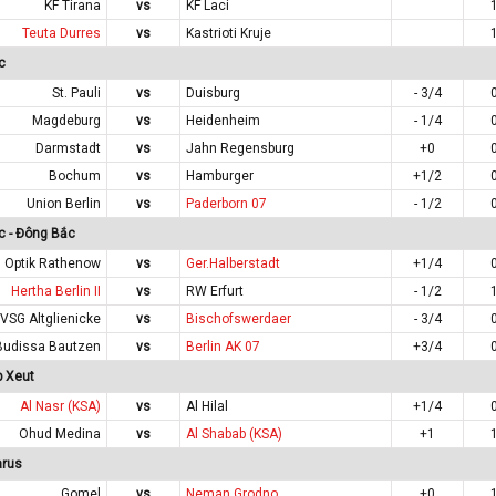
KF Tirana
vs
KF Laci
Teuta Durres
vs
Kastrioti Kruje
c
St. Pauli
vs
Duisburg
- 3/4
Magdeburg
vs
Heidenheim
- 1/4
Darmstadt
vs
Jahn Regensburg
+0
Bochum
vs
Hamburger
+1/2
Union Berlin
vs
Paderborn 07
- 1/2
c - Đông Bắc
Optik Rathenow
vs
Ger.Halberstadt
+1/4
Hertha Berlin II
vs
RW Erfurt
- 1/2
VSG Altglienicke
vs
Bischofswerdaer
- 3/4
Budissa Bautzen
vs
Berlin AK 07
+3/4
p Xeut
Al Nasr (KSA)
vs
Al Hilal
+1/4
Ohud Medina
vs
Al Shabab (KSA)
+1
arus
Gomel
vs
Neman Grodno
+0