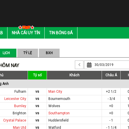
LB
NHÀ CÁI UY TÍN
TIN BÓNG ĐÁ
LỊCH
TỶ LỆ
BXH
 HÔM NAY
hủ
Tỷ số
Khách
Châu Á
g Anh
Fulham
vs
Man City
+2 1/2
Leicester City
vs
Bournemouth
- 3/4
Burnley
vs
Wolves
+0
Brighton
vs
Southampton
+0
Crystal Palace
vs
Huddersfield
- 1
Man Utd
vs
Watford
- 1 1/4