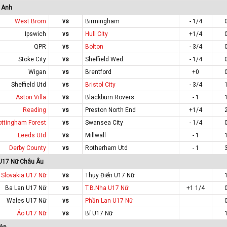
 Anh
West Brom
vs
Birmingham
- 1/4
Ipswich
vs
Hull City
+1/4
QPR
vs
Bolton
- 3/4
Stoke City
vs
Sheffield Wed.
- 1/4
Wigan
vs
Brentford
+0
Sheffield Utd
vs
Bristol City
- 3/4
Aston Villa
vs
Blackburn Rovers
- 1
Reading
vs
Preston North End
+1/4
ottingham Forest
vs
Swansea City
- 1/4
Leeds Utd
vs
Millwall
- 1
Derby County
vs
Rotherham Utd
- 1
 U17 Nữ Châu Âu
Slovakia U17 Nữ
vs
Thụy Điển U17 Nữ
Ba Lan U17 Nữ
vs
T.B.Nha U17 Nữ
+1 1/4
Wales U17 Nữ
vs
Phần Lan U17 Nữ
Áo U17 Nữ
vs
Bỉ U17 Nữ
ập