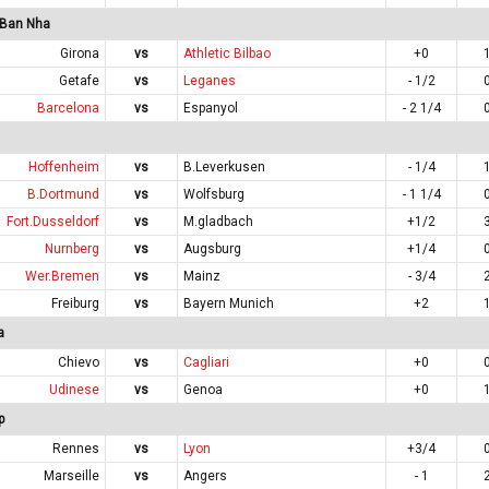
 Ban Nha
Girona
vs
Athletic Bilbao
+0
Getafe
vs
Leganes
- 1/2
Barcelona
vs
Espanyol
- 2 1/4
Hoffenheim
vs
B.Leverkusen
- 1/4
B.Dortmund
vs
Wolfsburg
- 1 1/4
Fort.Dusseldorf
vs
M.gladbach
+1/2
Nurnberg
vs
Augsburg
+1/4
Wer.Bremen
vs
Mainz
- 3/4
Freiburg
vs
Bayern Munich
+2
a
Chievo
vs
Cagliari
+0
Udinese
vs
Genoa
+0
p
Rennes
vs
Lyon
+3/4
Marseille
vs
Angers
- 1