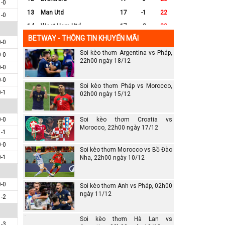
1-0
13
Man Utd
17
-1
22
1-0
14
West Ham Utd
17
-8
20
BETWAY - THÔNG TIN KHUYẾN MÃI
15
Everton
17
-7
17
0-0
Soi kèo thơm Argentina vs Pháp,
16
Crystal Palace
17
-8
16
0-0
22h00 ngày 18/12
17
Leicester City
17
-16
14
0-0
0-0
18
Ipswich
17
-16
12
Soi kèo thơm Pháp vs Morocco,
0-1
19
Wolves
17
-13
12
02h00 ngày 15/12
20
Southampton
17
-25
6
0-0
Soi kèo thơm Croatia vs
Morocco, 22h00 ngày 17/12
1-1
0-0
Soi kèo thơm Morocco vs Bồ Đào
0-1
Nha, 22h00 ngày 10/12
0-0
Soi kèo thơm Anh vs Pháp, 02h00
ngày 11/12
1-2
Soi kèo thơm Hà Lan vs
1-3