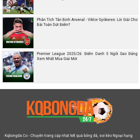
Phân Tích Tân Binh Arsenal - Viktor Gyökeres: Lời Giải Cho
Bài Toán Dứt Điểm?
Premier League 2025/26: Điểm Danh 5 Ngôi Sao Đáng
Xem Nhất Mùa Giải Mới
Kqbongda.Co - Chuyên trang cập nhật kết quả bóng đá, soi kèo Ngoại hạng