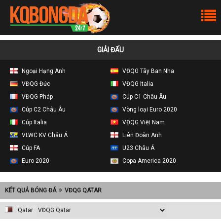
GIẢI ĐẤU
Ngoại Hạng Anh
VĐQG Tây Ban Nha
VĐQG Đức
VĐQG Italia
VĐQG Pháp
Cúp C1 Châu Âu
Cúp C2 Châu Âu
Vòng loại Euro 2020
Cúp Italia
VĐQG Việt Nam
VLWC KV Châu Á
Liên Đoàn Anh
Cúp FA
U23 Châu Á
Euro 2020
Copa America 2020
KẾT QUẢ BÓNG ĐÁ
VĐQG QATAR
Qatar