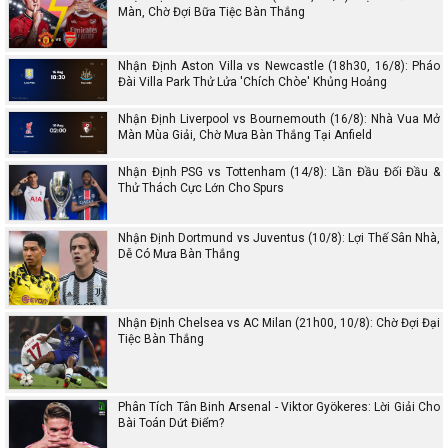
Màn, Chờ Đợi Bữa Tiệc Bàn Thắng
Nhận Định Aston Villa vs Newcastle (18h30, 16/8): Pháo
Đài Villa Park Thử Lửa 'Chích Chòe' Khủng Hoảng
Nhận Định Liverpool vs Bournemouth (16/8): Nhà Vua Mở
Màn Mùa Giải, Chờ Mưa Bàn Thắng Tại Anfield
Nhận Định PSG vs Tottenham (14/8): Lần Đầu Đối Đầu &
Thử Thách Cực Lớn Cho Spurs
Nhận Định Dortmund vs Juventus (10/8): Lợi Thế Sân Nhà,
Dễ Có Mưa Bàn Thắng
Nhận Định Chelsea vs AC Milan (21h00, 10/8): Chờ Đợi Đại
Tiệc Bàn Thắng
Phân Tích Tân Binh Arsenal - Viktor Gyökeres: Lời Giải Cho
Bài Toán Dứt Điểm?