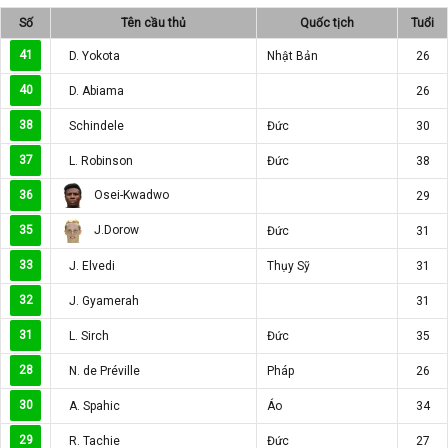
Số
Tên cầu thủ
Quốc tịch
Tuổi
41
D. Yokota
Nhật Bản
26
40
D. Abiama
26
38
Schindele
Đức
30
37
L. Robinson
Đức
38
Osei-Kwadwo
36
29
J.Dorow
35
Đức
31
33
J. Elvedi
Thụy Sỹ
31
32
J. Gyamerah
31
31
L. Sirch
Đức
35
28
N. de Préville
Pháp
26
30
A. Spahic
Áo
34
29
R. Tachie
Đức
27