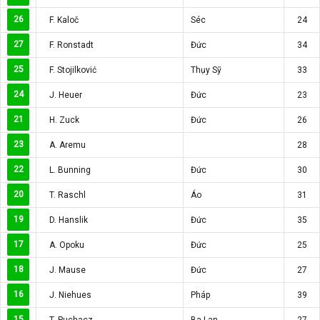
26
F. Kaloč
Séc
24
27
F. Ronstadt
Đức
34
25
F. Stojilković
Thụy Sỹ
33
24
J. Heuer
Đức
23
21
H. Zuck
Đức
26
23
A. Aremu
28
22
L. Bunning
Đức
30
20
T. Raschl
Áo
31
19
D. Hanslik
Đức
35
17
A. Opoku
Đức
25
18
J. Mause
Đức
27
16
J. Niehues
Pháp
39
15
T. Puchacz
Ba Lan
27