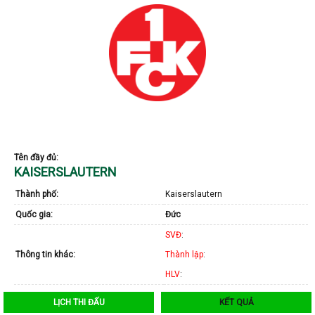
Tên đầy đủ:
KAISERSLAUTERN
Thành phố:
Kaiserslautern
Quốc gia:
Đức
SVĐ
:
Thông tin khác:
Thành lập
:
HLV
:
LỊCH THI ĐẤU
KẾT QUẢ