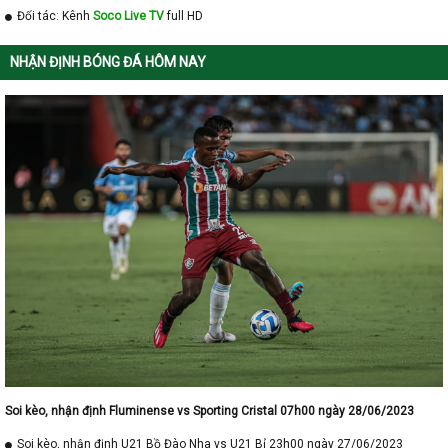
Đối tác: Kênh
Soco Live TV
full HD
NHẬN ĐỊNH BÓNG ĐÁ HÔM NAY
Soi kèo, nhận định Fluminense vs Sporting Cristal 07h00 ngày 28/06/2023
Soi kèo, nhận định U21 Bồ Đào Nha vs U21 Bỉ 23h00 ngày 27/06/2023