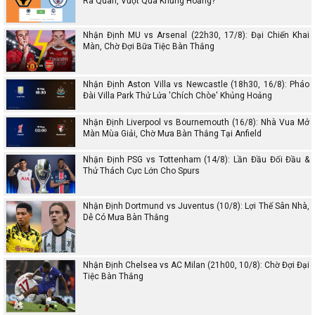
Ra Quân, Vượt Qua Khủng Hoảng?
Nhận Định MU vs Arsenal (22h30, 17/8): Đại Chiến Khai
Màn, Chờ Đợi Bữa Tiệc Bàn Thắng
Nhận Định Aston Villa vs Newcastle (18h30, 16/8): Pháo
Đài Villa Park Thử Lửa 'Chích Chòe' Khủng Hoảng
Nhận Định Liverpool vs Bournemouth (16/8): Nhà Vua Mở
Màn Mùa Giải, Chờ Mưa Bàn Thắng Tại Anfield
Nhận Định PSG vs Tottenham (14/8): Lần Đầu Đối Đầu &
Thử Thách Cực Lớn Cho Spurs
Nhận Định Dortmund vs Juventus (10/8): Lợi Thế Sân Nhà,
Dễ Có Mưa Bàn Thắng
Nhận Định Chelsea vs AC Milan (21h00, 10/8): Chờ Đợi Đại
Tiệc Bàn Thắng