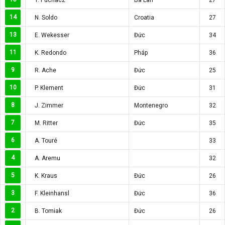
14
N. Soldo
Croatia
27
13
E. Wekesser
Đức
34
11
K. Redondo
Pháp
36
9
R. Ache
Đức
25
10
P. Klement
Đức
31
8
J. Zimmer
Montenegro
32
7
M. Ritter
Đức
35
6
A. Touré
33
4
A. Aremu
32
5
K. Kraus
Đức
26
3
F. Kleinhansl
Đức
36
2
B. Tomiak
Đức
26