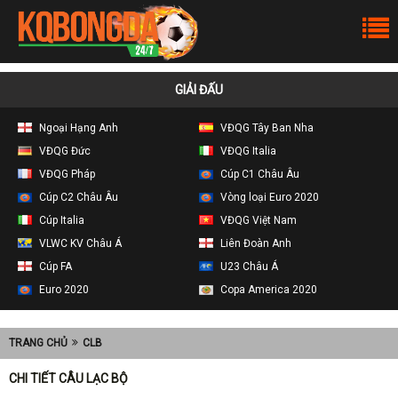
GIẢI ĐẤU
Ngoại Hạng Anh
VĐQG Tây Ban Nha
VĐQG Đức
VĐQG Italia
VĐQG Pháp
Cúp C1 Châu Âu
Cúp C2 Châu Âu
Vòng loại Euro 2020
Cúp Italia
VĐQG Việt Nam
VLWC KV Châu Á
Liên Đoàn Anh
Cúp FA
U23 Châu Á
Euro 2020
Copa America 2020
TRANG CHỦ
CLB
CHI TIẾT CÂU LẠC BỘ