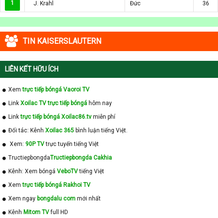
1
J. Krahl
Đức
36
TIN KAISERSLAUTERN
LIÊN KẾT HỮU ÍCH
Xem
trực tiếp bóngá Vaoroi TV
Link
Xoilac TV trực tiếp bóngá
hôm nay
Link
trực tiếp bóngá Xoilac86.tv
miễn phí
Đối tác: Kênh
Xoilac 365
bình luận tiếng Việt.
Xem:
90P TV
trực tuyến tiếng Việt
Tructiepbongda
Tructiepbongda Cakhia
Kênh: Xem bóngá
VeboTV
tiếng Việt
Xem
trực tiếp bóngá Rakhoi TV
Xem ngay
bongdalu com
mới nhất
Kênh
Mitom TV
full HD