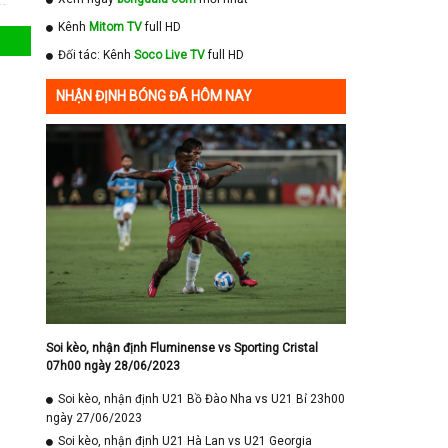
Kênh
Mitom TV
full HD
Đối tác: Kênh
Soco Live TV
full HD
NHẬN ĐỊNH BÓNG ĐÁ HÔM NAY
Soi kèo, nhận định Fluminense vs Sporting Cristal
07h00 ngày 28/06/2023
Soi kèo, nhận định U21 Bồ Đào Nha vs U21 Bỉ 23h00
ngày 27/06/2023
Soi kèo, nhận định U21 Hà Lan vs U21 Georgia