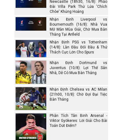
Newcastle (18h30, 16/8): Pháo
Đài Villa Park Thử Lửa 'Chích
Chòe' Khủng Hoảng
Nhận Định Liverpool vs
Bournemouth (16/8): Nhà Vua
Mở Màn Mùa Giải, Chờ Mưa Bàn
Thắng Tại Anfield
Nhận Định PSG vs Tottenham
(14/8): Lần Đầu Đối Đầu & Thử
Thách Cực Lớn Cho Spurs
Nhận Định Dortmund vs
Juventus (10/8): Lợi Thế Sân
Nhà, Dễ Có Mưa Bàn Thắng
Nhận Định Chelsea vs AC Milan
(21h00, 10/8): Chờ Đợi Đại Tiệc
Bàn Thắng
Phân Tích Tân Binh Arsenal -
Viktor Gyökeres: Lời Giải Cho Bài
Toán Dứt Điểm?