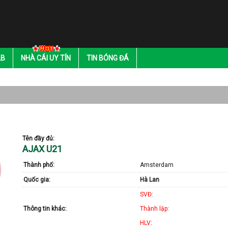
LB
NHÀ CÁI UY TÍN
TIN BÓNG ĐÁ
Tên đầy đủ:
AJAX U21
Thành phố:
Amsterdam
Quốc gia:
Hà Lan
SVĐ
:
Thông tin khác:
Thành lập
:
HLV
: