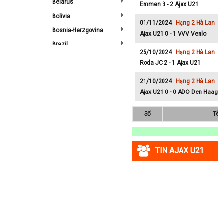
Belarus
Emmen 3 - 2 Ajax U21
Bolivia
01/11/2024
Hạng 2 Hà Lan
Bosnia-Herzgovina
Ajax U21 0 - 1 VVV Venlo
Brazil
25/10/2024
Hạng 2 Hà Lan
Bulgary
Roda JC 2 - 1 Ajax U21
Bắc Ireland
21/10/2024
Hạng 2 Hà Lan
Bắc Mỹ
Ajax U21 0 - 0 ADO Den Haag
Bỉ
Số
T
Bồ Đào Nha
Campuchia
Canada
TIN AJAX U21
Chi Lê
Châu Phi
Châu Á
Châu Âu
Châu Úc