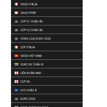
VĐQG ITALIA
VĐQG PHÁP
CÚP C1 CHÂU ÂU
CÚP C2 CHÂU ÂU
VÒNG LOẠI EURO 2020
CÚP ITALIA
VĐQG VIỆT NAM
VLWC KV CHÂU Á
LIÊN ĐOÀN ANH
CÚP FA
U23 CHÂU Á
EURO 2020