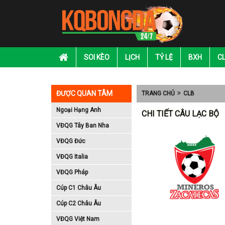
SOI KÈO
LỊCH
TỶ LỆ
BXH
C
ĐƯỢC QUAN TÂM
TRANG CHỦ
CLB
Ngoại Hạng Anh
CHI TIẾT CÂU LẠC BỘ
VĐQG Tây Ban Nha
VĐQG Đức
VĐQG Italia
VĐQG Pháp
Cúp C1 Châu Âu
Cúp C2 Châu Âu
VĐQG Việt Nam