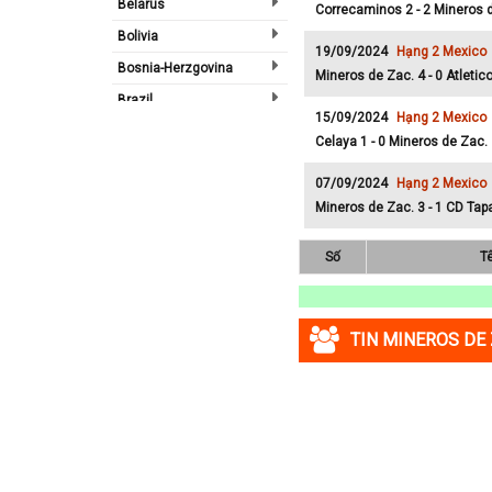
Belarus
Correcaminos 2 - 2 Mineros 
Bolivia
19/09/2024
Hạng 2 Mexico
Bosnia-Herzgovina
Mineros de Zac. 4 - 0 Atletic
Brazil
15/09/2024
Hạng 2 Mexico
Bulgary
Celaya 1 - 0 Mineros de Zac.
Bắc Ireland
07/09/2024
Hạng 2 Mexico
Bắc Mỹ
Mineros de Zac. 3 - 1 CD Tap
Bỉ
Số
T
Bồ Đào Nha
Campuchia
Canada
TIN MINEROS DE 
Chi Lê
Châu Phi
Châu Á
Châu Âu
Châu Úc