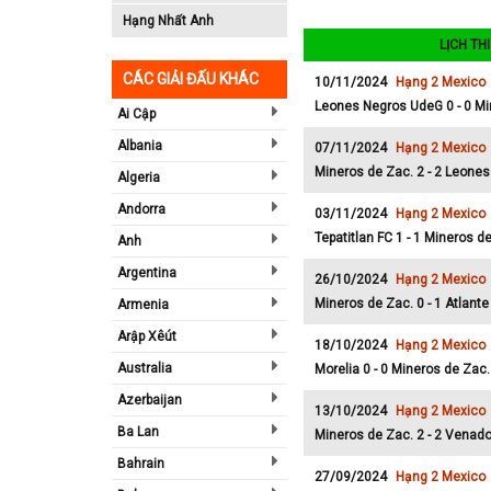
Hạng Nhất Anh
LỊCH TH
CÁC GIẢI ĐẤU KHÁC
10/11/2024
Hạng 2 Mexico
Leones Negros UdeG 0 - 0 Mi
Ai Cập
Albania
07/11/2024
Hạng 2 Mexico
Mineros de Zac. 2 - 2 Leone
Algeria
Andorra
03/11/2024
Hạng 2 Mexico
Tepatitlan FC 1 - 1 Mineros d
Anh
Argentina
26/10/2024
Hạng 2 Mexico
Mineros de Zac. 0 - 1 Atlante
Armenia
Arập Xêút
18/10/2024
Hạng 2 Mexico
Australia
Morelia 0 - 0 Mineros de Zac.
Azerbaijan
13/10/2024
Hạng 2 Mexico
Ba Lan
Mineros de Zac. 2 - 2 Venad
Bahrain
27/09/2024
Hạng 2 Mexico