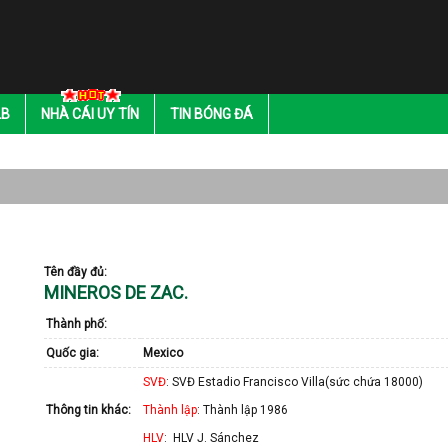
LB
NHÀ CÁI UY TÍN
TIN BÓNG ĐÁ
Tên đầy đủ:
MINEROS DE ZAC.
Thành phố:
Quốc gia:
Mexico
SVĐ
: SVĐ Estadio Francisco Villa(sức chứa 18000)
Thông tin khác:
Thành lập
: Thành lập 1986
HLV
: HLV J. Sánchez