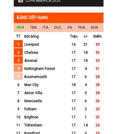
COPA AMERICA 2020
BẢNG XẾP HẠNG
NHA
TBN
ITA
DUC
VN
PHA
BDN
TT
Đội bóng
Trận
+/-
Điểm
1
Liverpool
16
21
39
2
Chelsea
17
18
35
3
Arsenal
17
18
33
4
Nottingham Forest
17
4
31
5
Bournemouth
17
6
28
6
Man City
18
4
28
7
Aston Villa
17
0
28
8
Newcastle
17
6
26
9
Fulham
17
2
25
10
Brighton
17
1
25
11
Tottenham
17
14
23
12
Brentford
17
0
23