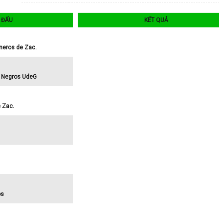
I ĐẤU
KẾT QUẢ
neros de Zac.
s Negros UdeG
e Zac.
os