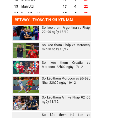
13
Man Utd
17
-1
22
14
West Ham Utd
17
-8
20
BETWAY - THÔNG TIN KHUYẾN MÃI
15
Everton
17
-7
17
Soi kèo thơm Argentina vs Pháp,
16
Crystal Palace
17
-8
16
22h00 ngày 18/12
17
Leicester City
17
-16
14
18
Ipswich
17
-16
12
Soi kèo thơm Pháp vs Morocco,
19
Wolves
17
-13
12
02h00 ngày 15/12
20
Southampton
17
-25
6
Soi kèo thơm Croatia vs
Morocco, 22h00 ngày 17/12
Soi kèo thơm Morocco vs Bồ Đào
Nha, 22h00 ngày 10/12
Soi kèo thơm Anh vs Pháp, 02h00
ngày 11/12
Soi kèo thơm Hà Lan vs