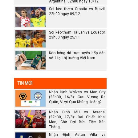
Argentina, 02h00 ngày 10/12
Soi kèo thơm Croatia vs Brazil,
22h00 ngày 09/12
Soi kèo thơm Hà Lan vs Ecuador,
23h00 ngày 25/11
Kèo bóng đá trực tuyến hấp dẫn
số 1 tại thị trường Việt Nam
TIN MỚI
Nhận Định Wolves vs Man City
(23h30, 16/8): Cựu Vương Ra
Quân, Vượt Qua Khủng Hoảng?
Nhận Định MU vs Arsenal
(22h30, 17/8): Đại Chiến Khai
Màn, Chờ Đợi Bữa Tiệc Bàn
Thắng
Nhận Định Aston Villa vs