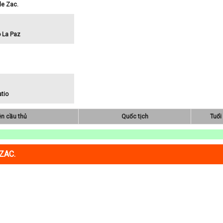
de Zac.
o La Paz
atio
ên cầu thủ
Quốc tịch
Tuổi
ZAC.