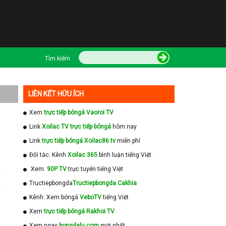
Tìm kiếm
LIÊN KẾT HỮU ÍCH
Xem
trực tiếp bóngá Vaoroi TV
Link
Xoilac TV trực tiếp bóngá
hôm nay
Link
trực tiếp bóngá Xoilac86.tv
miễn phí
Đối tác: Kênh
Xoilac 365
bình luận tiếng Việt.
Xem:
90P TV
trực tuyến tiếng Việt
Tructiepbongda
Tructiepbongda Cakhia
Kênh: Xem bóngá
VeboTV
tiếng Việt
Xem
trực tiếp bóngá Rakhoi TV
Xem ngay
bongdalu com
mới nhất