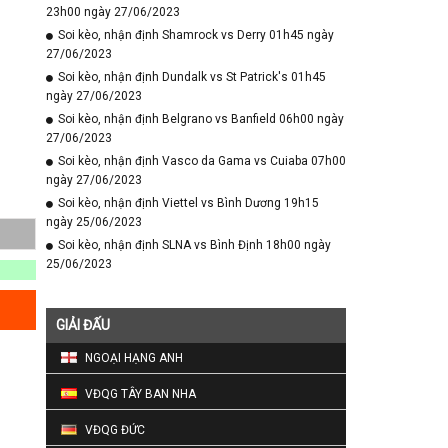
23h00 ngày 27/06/2023
Soi kèo, nhận định Shamrock vs Derry 01h45 ngày
27/06/2023
Soi kèo, nhận định Dundalk vs St Patrick's 01h45
ngày 27/06/2023
Soi kèo, nhận định Belgrano vs Banfield 06h00 ngày
27/06/2023
Soi kèo, nhận định Vasco da Gama vs Cuiaba 07h00
ngày 27/06/2023
Soi kèo, nhận định Viettel vs Bình Dương 19h15
ngày 25/06/2023
Soi kèo, nhận định SLNA vs Bình Định 18h00 ngày
25/06/2023
GIẢI ĐẤU
NGOẠI HẠNG ANH
VĐQG TÂY BAN NHA
VĐQG ĐỨC