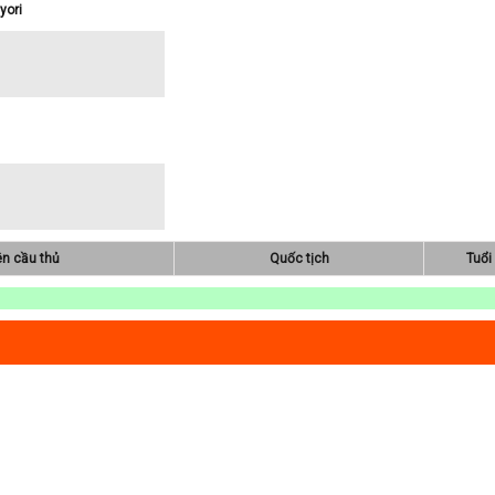
yori
ên cầu thủ
Quốc tịch
Tuổi