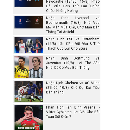
Newcastle (18h30, 16/8): Pháo
Đài Villa Park Thử Lửa 'Chích
Chòe' Khủng Hoảng
Nhận Định Liverpool vs
Bournemouth (16/8): Nhà Vua
Mở Màn Mùa Giải, Chờ Mưa Bàn
Thắng Tại Anfield
Nhận Định PSG vs Tottenham
(14/8): Lần Đầu Đối Đầu & Thử
Thách Cực Lớn Cho Spurs
Nhận Định Dortmund vs
Juventus (10/8): Lợi Thế Sân
Nhà, Dễ Có Mưa Bàn Thắng
Nhận Định Chelsea vs AC Milan
(21h00, 10/8): Chờ Đợi Đại Tiệc
Bàn Thắng
Phân Tích Tân Binh Arsenal -
Viktor Gyökeres: Lời Giải Cho Bài
Toán Dứt Điểm?