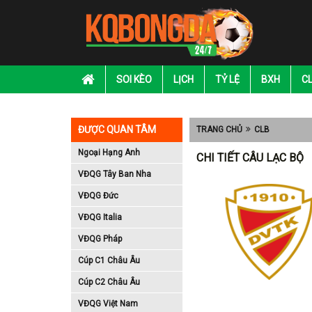
SOI KÈO
LỊCH
TỶ LỆ
BXH
C
ĐƯỢC QUAN TÂM
TRANG CHỦ
CLB
Ngoại Hạng Anh
CHI TIẾT CÂU LẠC BỘ
VĐQG Tây Ban Nha
VĐQG Đức
VĐQG Italia
VĐQG Pháp
Cúp C1 Châu Âu
Cúp C2 Châu Âu
VĐQG Việt Nam