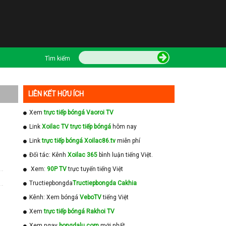
Tìm kiếm
LIÊN KẾT HỮU ÍCH
Xem
trực tiếp bóngá Vaoroi TV
Link
Xoilac TV trực tiếp bóngá
hôm nay
Link
trực tiếp bóngá Xoilac86.tv
miễn phí
Đối tác: Kênh
Xoilac 365
bình luận tiếng Việt.
Xem:
90P TV
trực tuyến tiếng Việt
Tructiepbongda
Tructiepbongda Cakhia
Kênh: Xem bóngá
VeboTV
tiếng Việt
Xem
trực tiếp bóngá Rakhoi TV
Xem ngay
bongdalu com
mới nhất