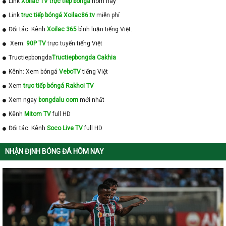
Link
Xoilac TV trực tiếp bóngá
hôm nay
Link
trực tiếp bóngá Xoilac86.tv
miễn phí
Đối tác: Kênh
Xoilac 365
bình luận tiếng Việt.
Xem:
90P TV
trực tuyến tiếng Việt
Tructiepbongda
Tructiepbongda Cakhia
Kênh: Xem bóngá
VeboTV
tiếng Việt
Xem
trực tiếp bóngá Rakhoi TV
Xem ngay
bongdalu com
mới nhất
Kênh
Mitom TV
full HD
Đối tác: Kênh
Soco Live TV
full HD
NHẬN ĐỊNH BÓNG ĐÁ HÔM NAY