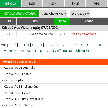
KẾT QUẢ
BXH
LỊCH
TỶ LỆ
VPL
KẾT QUẢ AUS VICTORIA
Giờ
Chủ
Tỷ số
Khách
Kết quả Aus Victoria ngày 07/09/2024
90
South Melbourne
0 - 1
Oakleigh Cannons
Vòng:
1
2
3
4
5
6
7
8
9
10
11
12
13
14
15
16
17
18
19
20
21
22
23
24
25
26
Play off
Ban Ket
Chung Ket
Kết quả các giải bóng đá:
- Kết quả VĐQG Australia
- Kết quả AUS FFA Cup
- Kết quả Cúp Uc
- Kết quả AUS Brisbane Cup
- Kết quả AUS FFV State
- Kết quả AUS Futball West Cup
- Kết quả AUS NSW Cup