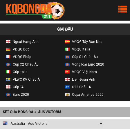
GIẢI ĐẤU
Ngoại Hạng Anh
VĐQG Tây Ban Nha
VĐQG Đức
VĐQG Italia
VĐQG Pháp
Cúp C1 Châu Âu
Cúp C2 Châu Âu
Vòng loại Euro 2020
Cúp Italia
VĐQG Việt Nam
VLWC KV Châu Á
Liên Đoàn Anh
Cúp FA
U23 Châu Á
Euro 2020
Copa America 2020
KẾT QUẢ BÓNG ĐÁ
AUS VICTORIA
Australia