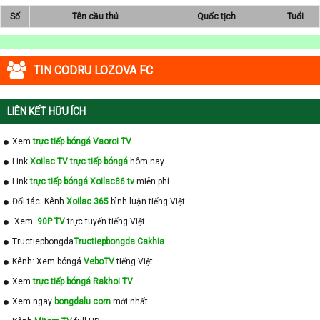
Số
Tên cầu thủ
Quốc tịch
Tuổi
TIN CODRU LOZOVA FC
LIÊN KẾT HỮU ÍCH
Xem
trực tiếp bóngá Vaoroi TV
Link
Xoilac TV trực tiếp bóngá
hôm nay
Link
trực tiếp bóngá Xoilac86.tv
miễn phí
Đối tác: Kênh
Xoilac 365
bình luận tiếng Việt.
Xem:
90P TV
trực tuyến tiếng Việt
Tructiepbongda
Tructiepbongda Cakhia
Kênh: Xem bóngá
VeboTV
tiếng Việt
Xem
trực tiếp bóngá Rakhoi TV
Xem ngay
bongdalu com
mới nhất