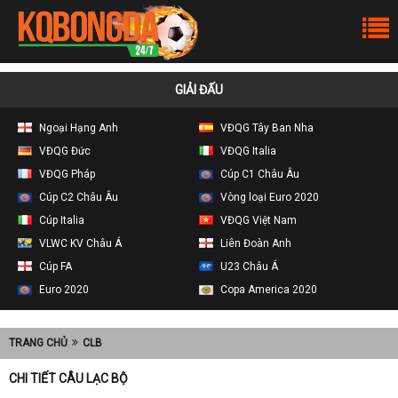
GIẢI ĐẤU
Ngoại Hạng Anh
VĐQG Tây Ban Nha
VĐQG Đức
VĐQG Italia
VĐQG Pháp
Cúp C1 Châu Âu
Cúp C2 Châu Âu
Vòng loại Euro 2020
Cúp Italia
VĐQG Việt Nam
VLWC KV Châu Á
Liên Đoàn Anh
Cúp FA
U23 Châu Á
Euro 2020
Copa America 2020
TRANG CHỦ
CLB
CHI TIẾT CÂU LẠC BỘ