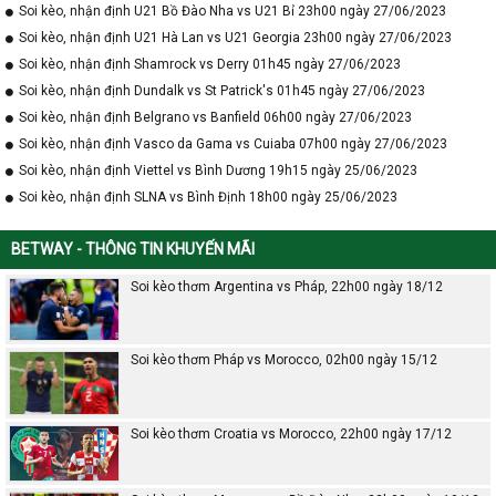
Soi kèo, nhận định U21 Bồ Đào Nha vs U21 Bỉ 23h00 ngày 27/06/2023
Soi kèo, nhận định U21 Hà Lan vs U21 Georgia 23h00 ngày 27/06/2023
Soi kèo, nhận định Shamrock vs Derry 01h45 ngày 27/06/2023
Soi kèo, nhận định Dundalk vs St Patrick's 01h45 ngày 27/06/2023
Soi kèo, nhận định Belgrano vs Banfield 06h00 ngày 27/06/2023
Soi kèo, nhận định Vasco da Gama vs Cuiaba 07h00 ngày 27/06/2023
Soi kèo, nhận định Viettel vs Bình Dương 19h15 ngày 25/06/2023
Soi kèo, nhận định SLNA vs Bình Định 18h00 ngày 25/06/2023
BETWAY - THÔNG TIN KHUYẾN MÃI
Soi kèo thơm Argentina vs Pháp, 22h00 ngày 18/12
Soi kèo thơm Pháp vs Morocco, 02h00 ngày 15/12
Soi kèo thơm Croatia vs Morocco, 22h00 ngày 17/12