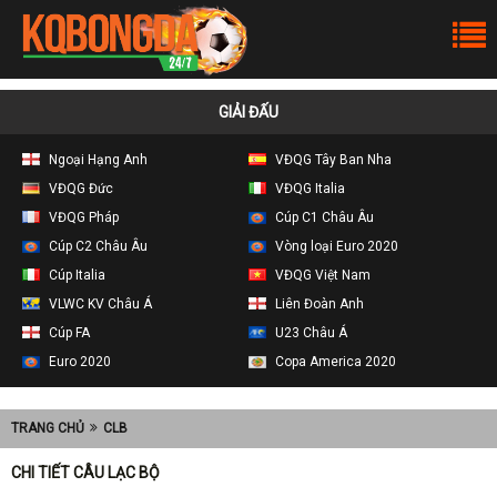
GIẢI ĐẤU
Ngoại Hạng Anh
VĐQG Tây Ban Nha
VĐQG Đức
VĐQG Italia
VĐQG Pháp
Cúp C1 Châu Âu
Cúp C2 Châu Âu
Vòng loại Euro 2020
Cúp Italia
VĐQG Việt Nam
VLWC KV Châu Á
Liên Đoàn Anh
Cúp FA
U23 Châu Á
Euro 2020
Copa America 2020
TRANG CHỦ
CLB
CHI TIẾT CÂU LẠC BỘ