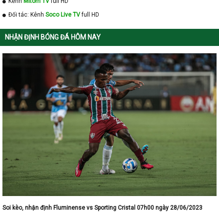
Kênh
Mitom TV
full HD
Đối tác: Kênh
Soco Live TV
full HD
NHẬN ĐỊNH BÓNG ĐÁ HÔM NAY
Soi kèo, nhận định Fluminense vs Sporting Cristal 07h00 ngày 28/06/2023