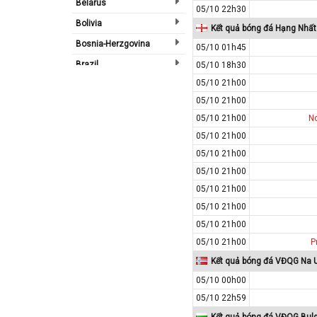
Belarus
05/10 22h30
Bolivia
Kết quả bóng đá Hạng Nhất
Bosnia-Herzgovina
05/10 01h45
Brazil
05/10 18h30
05/10 21h00
Bulgary
05/10 21h00
Bắc Ireland
05/10 21h00
N
Bắc Mỹ
05/10 21h00
Bỉ
05/10 21h00
Bồ Đào Nha
05/10 21h00
Campuchia
05/10 21h00
05/10 21h00
Canada
05/10 21h00
Chi Lê
05/10 21h00
P
Châu Phi
Kết quả bóng đá VĐQG Na 
Châu Á
05/10 00h00
Châu Âu
05/10 22h59
Châu Úc
Kết quả bóng đá VĐQG Bul