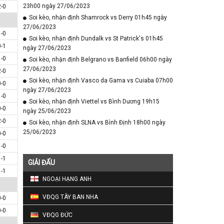
23h00 ngày 27/06/2023
2-0
Soi kèo, nhận định Shamrock vs Derry 01h45 ngày
27/06/2023
1-0
Soi kèo, nhận định Dundalk vs St Patrick's 01h45
0-1
ngày 27/06/2023
1-0
Soi kèo, nhận định Belgrano vs Banfield 06h00 ngày
27/06/2023
2-0
Soi kèo, nhận định Vasco da Gama vs Cuiaba 07h00
0-0
ngày 27/06/2023
1-0
Soi kèo, nhận định Viettel vs Bình Dương 19h15
0-0
ngày 25/06/2023
2-0
Soi kèo, nhận định SLNA vs Bình Định 18h00 ngày
25/06/2023
0-0
1-0
1-1
GIẢI ĐẤU
1-1
NGOẠI HẠNG ANH
VĐQG TÂY BAN NHA
0-0
0-0
VĐQG ĐỨC