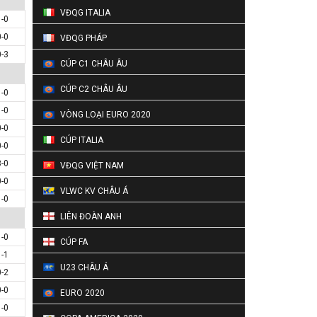
VĐQG ITALIA
1-0
0-0
VĐQG PHÁP
0-3
CÚP C1 CHÂU ÂU
CÚP C2 CHÂU ÂU
1-0
1-0
VÒNG LOẠI EURO 2020
0-0
CÚP ITALIA
0-0
3-0
VĐQG VIỆT NAM
0-0
VLWC KV CHÂU Á
1-0
LIÊN ĐOÀN ANH
1-0
CÚP FA
1-1
U23 CHÂU Á
0-2
0-0
EURO 2020
1-0