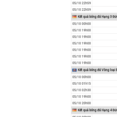
Iran
05/10 22h59
Iraq
05/10 22h59
Kết quả bóng đá Hạng 3 Đứ
Ireland
05/10 00h00
Israel
05/10 19h00
Italia
05/10 19h00
Jordan
05/10 19h00
Kazakhstan
05/10 19h00
Kosovo
05/10 19h00
Kuwait
05/10 19h00
Lao
Kết quả bóng đá Vòng loại
05/10 00h00
Latvia
05/10 01h15
Li băng
05/10 02h30
Liechtenstein
05/10 19h00
Lithuania
05/10 20h00
Luxembourg
Kết quả bóng đá Hạng 4 Đứ
Ma rốc