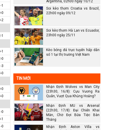
Argentina, 02h00 ngày 10/12
1-1
Soi kèo thơm Croatia vs Brazil,
0-0
22h00 ngày 09/12
0-2
Soi kèo thơm Hà Lan vs Ecuador,
23h00 ngày 25/11
2-1
Kèo bóng đá trực tuyến hấp dẫn
0-1
số 1 tại thị trường Việt Nam
2-0
1-3
3-0
TIN MỚI
Nhận Định Wolves vs Man City
0-0
(23h30, 16/8): Cựu Vương Ra
0-0
Quân, Vượt Qua Khủng Hoảng?
Nhận Định MU vs Arsenal
(22h30, 17/8): Đại Chiến Khai
1-0
Màn, Chờ Đợi Bữa Tiệc Bàn
0-1
Thắng
1-0
Nhận Định Aston Villa vs