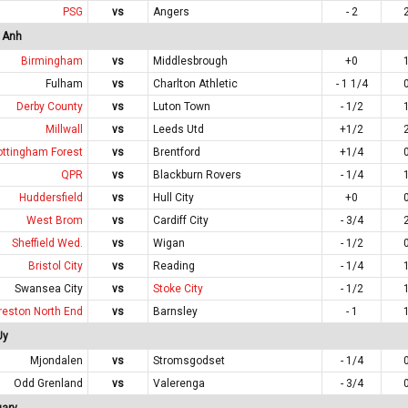
PSG
vs
Angers
- 2
 Anh
Birmingham
vs
Middlesbrough
+0
Fulham
vs
Charlton Athletic
- 1 1/4
Derby County
vs
Luton Town
- 1/2
Millwall
vs
Leeds Utd
+1/2
ottingham Forest
vs
Brentford
+1/4
QPR
vs
Blackburn Rovers
- 1/4
Huddersfield
vs
Hull City
+0
West Brom
vs
Cardiff City
- 3/4
Sheffield Wed.
vs
Wigan
- 1/2
Bristol City
vs
Reading
- 1/4
Swansea City
vs
Stoke City
- 1/2
reston North End
vs
Barnsley
- 1
Uy
Mjondalen
vs
Stromsgodset
- 1/4
Odd Grenland
vs
Valerenga
- 3/4
gary