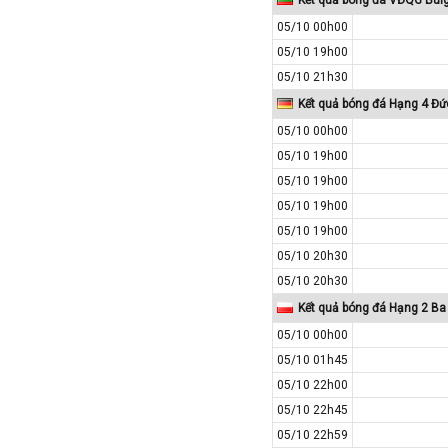
Colombia
05/10 00h00
Costa Rica
05/10 19h00
05/10 21h30
Croatia
Kết quả bóng đá Hạng 4 Đức
Ecuador
05/10 00h00
Estonia
05/10 19h00
Georgia
05/10 19h00
Gibralta
05/10 19h00
Honduras
05/10 19h00
Hungary
05/10 20h30
Hy Lạp
05/10 20h30
Kết quả bóng đá Hạng 2 Ba
Hà Lan
05/10 00h00
Hàn Quốc
05/10 01h45
Hồng Kông
05/10 22h00
Iceland
05/10 22h45
Indonesia
05/10 22h59