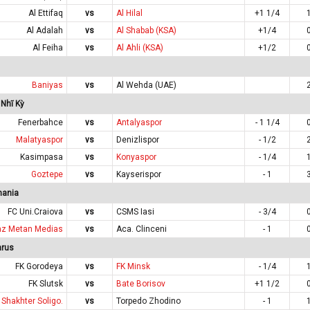
Al Ettifaq
vs
Al Hilal
+1 1/4
Al Adalah
vs
Al Shabab (KSA)
+1/4
Al Feiha
vs
Al Ahli (KSA)
+1/2
Baniyas
vs
Al Wehda (UAE)
Nhĩ Kỳ
Fenerbahce
vs
Antalyaspor
- 1 1/4
Malatyaspor
vs
Denizlispor
- 1/2
Kasimpasa
vs
Konyaspor
- 1/4
Goztepe
vs
Kayserispor
- 1
mania
FC Uni.Craiova
vs
CSMS Iasi
- 3/4
z Metan Medias
vs
Aca. Clinceni
- 1
arus
FK Gorodeya
vs
FK Minsk
- 1/4
FK Slutsk
vs
Bate Borisov
+1 1/2
Shakhter Soligo.
vs
Torpedo Zhodino
- 1