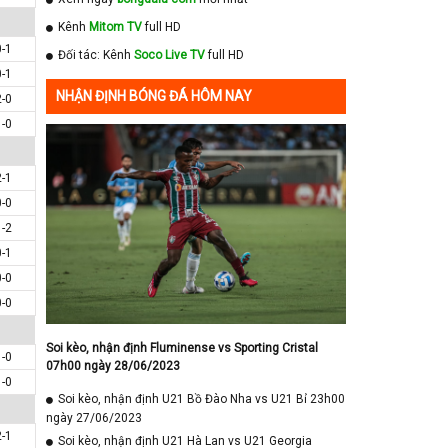
Kênh
Mitom TV
full HD
0-1
Đối tác: Kênh
Soco Live TV
full HD
0-1
NHẬN ĐỊNH BÓNG ĐÁ HÔM NAY
2-0
1-0
2-1
0-0
1-2
0-1
0-0
0-0
Soi kèo, nhận định Fluminense vs Sporting Cristal
1-0
07h00 ngày 28/06/2023
1-0
Soi kèo, nhận định U21 Bồ Đào Nha vs U21 Bỉ 23h00
ngày 27/06/2023
2-1
Soi kèo, nhận định U21 Hà Lan vs U21 Georgia