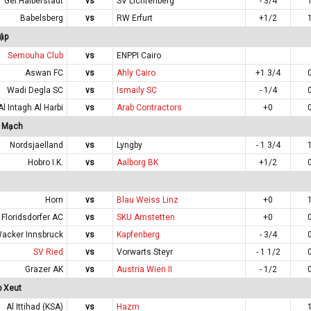
Ger.Halberstadt
vs
SV Lichtenberg
- 3/4
Babelsberg
vs
RW Erfurt
+1/2
ập
Semouha Club
vs
ENPPI Cairo
Aswan FC
vs
Ahly Cairo
+1 3/4
Wadi Degla SC
vs
Ismaily SC
- 1/4
Al Intagh Al Harbi
vs
Arab Contractors
+0
n Mạch
Nordsjaelland
vs
Lyngby
- 1 3/4
Hobro I.K.
vs
Aalborg BK
+1/2
Horn
vs
Blau Weiss Linz
+0
Floridsdorfer AC
vs
SKU Amstetten
+0
acker Innsbruck
vs
Kapfenberg
- 3/4
SV Ried
vs
Vorwarts Steyr
- 1 1/2
Grazer AK
vs
Austria Wien II
- 1/2
p Xeut
Al Ittihad (KSA)
vs
Hazm