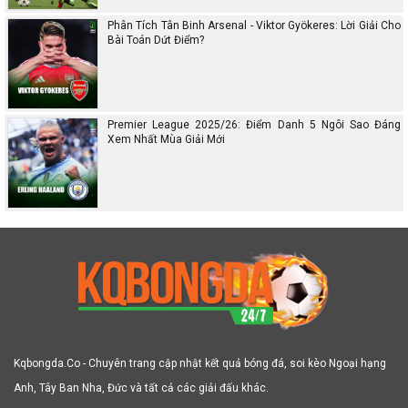
Phân Tích Tân Binh Arsenal - Viktor Gyökeres: Lời Giải Cho
Bài Toán Dứt Điểm?
Premier League 2025/26: Điểm Danh 5 Ngôi Sao Đáng
Xem Nhất Mùa Giải Mới
Kqbongda.Co - Chuyên trang cập nhật kết quả bóng đá, soi kèo Ngoại hạng
Anh, Tây Ban Nha, Đức và tất cả các giải đấu khác.