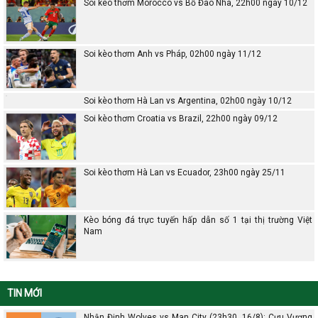
Soi kèo thơm Morocco vs Bồ Đào Nha, 22h00 ngày 10/12
Soi kèo thơm Anh vs Pháp, 02h00 ngày 11/12
Soi kèo thơm Hà Lan vs Argentina, 02h00 ngày 10/12
Soi kèo thơm Croatia vs Brazil, 22h00 ngày 09/12
Soi kèo thơm Hà Lan vs Ecuador, 23h00 ngày 25/11
Kèo bóng đá trực tuyến hấp dẫn số 1 tại thị trường Việt
Nam
TIN MỚI
Nhận Định Wolves vs Man City (23h30, 16/8): Cựu Vương