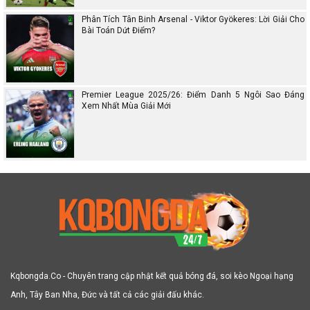
Phân Tích Tân Binh Arsenal - Viktor Gyökeres: Lời Giải Cho
Bài Toán Dứt Điểm?
Premier League 2025/26: Điểm Danh 5 Ngôi Sao Đáng
Xem Nhất Mùa Giải Mới
Kqbongda.Co - Chuyên trang cập nhật kết quả bóng đá, soi kèo Ngoại hạng
Anh, Tây Ban Nha, Đức và tất cả các giải đấu khác.