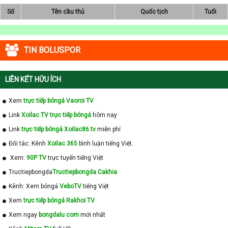
Số
Tên cầu thủ
Quốc tịch
Tuổi
TIN BOLUSPOR
LIÊN KẾT HỮU ÍCH
Xem
trực tiếp bóngá Vaoroi TV
Link
Xoilac TV trực tiếp bóngá
hôm nay
Link
trực tiếp bóngá Xoilac86.tv
miễn phí
Đối tác: Kênh
Xoilac 365
bình luận tiếng Việt.
Xem:
90P TV
trực tuyến tiếng Việt
Tructiepbongda
Tructiepbongda Cakhia
Kênh: Xem bóngá
VeboTV
tiếng Việt
Xem
trực tiếp bóngá Rakhoi TV
Xem ngay
bongdalu com
mới nhất