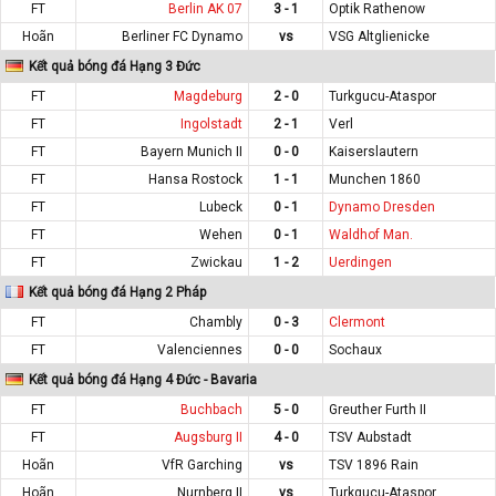
FT
Berlin AK 07
3 - 1
Optik Rathenow
Hoãn
Berliner FC Dynamo
vs
VSG Altglienicke
Kết quả bóng đá Hạng 3 Đức
FT
Magdeburg
2 - 0
Turkgucu-Ataspor
FT
Ingolstadt
2 - 1
Verl
FT
Bayern Munich II
0 - 0
Kaiserslautern
FT
Hansa Rostock
1 - 1
Munchen 1860
FT
Lubeck
0 - 1
Dynamo Dresden
FT
Wehen
0 - 1
Waldhof Man.
FT
Zwickau
1 - 2
Uerdingen
Kết quả bóng đá Hạng 2 Pháp
FT
Chambly
0 - 3
Clermont
FT
Valenciennes
0 - 0
Sochaux
Kết quả bóng đá Hạng 4 Đức - Bavaria
FT
Buchbach
5 - 0
Greuther Furth II
FT
Augsburg II
4 - 0
TSV Aubstadt
Hoãn
VfR Garching
vs
TSV 1896 Rain
Hoãn
Nurnberg II
vs
Turkgucu-Ataspor