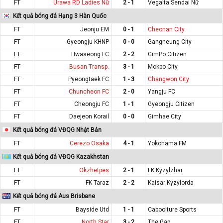
FT
Urawa RD Ladies Nữ
2 - 1
Vegalta Sendai Nữ
Kết quả bóng đá Hạng 3 Hàn Quốc
FT
Jeonju EM
0 - 1
Cheonan City
FT
Gyeongju KHNP
0 - 0
Gangneung City
FT
Hwaseong FC
2 - 2
GimPo Citizen
FT
Busan Transp.
3 - 1
Mokpo City
FT
Pyeongtaek FC
1 - 3
Changwon City
FT
Chuncheon FC
2 - 0
Yangju FC
FT
Cheongju FC
1 - 1
Gyeongju Citizen
FT
Daejeon Korail
0 - 0
Gimhae City
Kết quả bóng đá VĐQG Nhật Bản
FT
Cerezo Osaka
4 - 1
Yokohama FM
Kết quả bóng đá VĐQG Kazakhstan
FT
Okzhetpes
2 - 1
FK Kyzylzhar
FT
FK Taraz
2 - 2
Kaisar Kyzylorda
Kết quả bóng đá Aus Brisbane
FT
Bayside Utd
1 - 1
Caboolture Sports
FT
North Star
3 - 2
The Gap