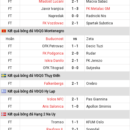
FT
Mladost Lucani
2 - 1
Macva Sabac
FT
Javor Ivanjica
1 - 3
FK Metalac GM
FT
Napredak
0 - 0
Radnicki Nis
FT
FK Vozdovac
2 - 1
Spartak Subotica
Kết quả bóng đá VĐQG Montenegro
Hoãn
Buducnost
vs
Zeta
FT
OFK Petrovac
1 - 1
Decic Tuzi
FT
FK Podgorica
2 - 0
Rudar
FT
Iskra Danilo
2 - 1
FK Jerezo
FT
OFK Titograd
0 - 0
Sutjeska
Kết quả bóng đá VĐQG Thụy Điển
FT
Falkenbergs
2 - 1
Orebro
Kết quả bóng đá VĐQG Hy Lạp
FT
Volos NFC
2 - 1
Pas Giannina
FT
Aris Salonica
1 - 0
Apollon Smirnis
Kết quả bóng đá Hạng 2 Na Uy
FT
Tromso
1 - 1
KFUM Oslo
FT
Raufoss IL
2 - 1
Sogndal