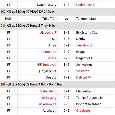
FT
Swansea City
1 - 2
Huddersfield
Kết quả bóng đá VLWC KV Châu Á
Hoãn
Triều Tiên
vs
Turkmenistan
Kết quả bóng đá Hạng 2 Thụy Điển
FT
Akropolis IF
3 - 2
Eskilstuna City
FT
GAIS
3 - 3
Norrby
FT
Umea
0 - 1
Trelleborgs
FT
Halmstads
2 - 0
Brage
FT
Osters
2 - 0
Degerfors IF
FT
GIF Sundsvall
3 - 2
Jonkopings
FT
Ljungskile SK
0 - 2
Vasteras
FT
Orgryte
1 - 2
Dalkurd FF
Kết quả bóng đá Hạng 4 Đức - Đông Bắc
FT
Babelsberg
3 - 1
Meuselwitz
FT
Lok.Leipzig
4 - 0
Tennis Borussia B.
FT
Luckenwalde
2 - 0
Bischofswerdaer
FT
Auerbach
0 - 2
C. Leipzig