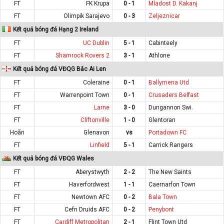
FT
FK Krupa
0 - 1
Mladost D. Kakanj
FT
Olimpik Sarajevo
0 - 3
Zeljeznicar
Kết quả bóng đá Hạng 2 Ireland
FT
UC Dublin
5 - 1
Cabinteely
FT
Shamrock Rovers 2
3 - 1
Athlone
Kết quả bóng đá VĐQG Bắc Ai Len
FT
Coleraine
0 - 1
Ballymena Utd
FT
Warrenpoint Town
0 - 1
Crusaders Belfast
FT
Larne
3 - 0
Dungannon Swi.
FT
Cliftonville
1 - 0
Glentoran
Hoãn
Glenavon
vs
Portadown FC
FT
Linfield
5 - 1
Carrick Rangers
Kết quả bóng đá VĐQG Wales
FT
Aberystwyth
2 - 2
The New Saints
FT
Haverfordwest
1 - 1
Caernarfon Town
FT
Newtown AFC
0 - 2
Bala Town
FT
Cefn Druids AFC
0 - 2
Penybont
FT
Cardiff Metropolitan
2 - 1
Flint Town Utd