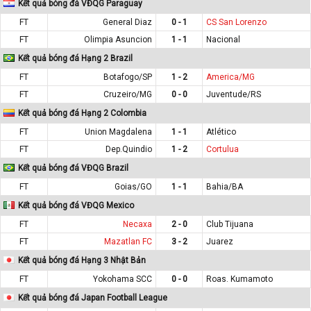
Kết quả bóng đá VĐQG Paraguay
FT
General Diaz
0 - 1
CS San Lorenzo
FT
Olimpia Asuncion
1 - 1
Nacional
Kết quả bóng đá Hạng 2 Brazil
FT
Botafogo/SP
1 - 2
America/MG
FT
Cruzeiro/MG
0 - 0
Juventude/RS
Kết quả bóng đá Hạng 2 Colombia
FT
Union Magdalena
1 - 1
Atlético
FT
Dep.Quindio
1 - 2
Cortulua
Kết quả bóng đá VĐQG Brazil
FT
Goias/GO
1 - 1
Bahia/BA
Kết quả bóng đá VĐQG Mexico
FT
Necaxa
2 - 0
Club Tijuana
FT
Mazatlan FC
3 - 2
Juarez
Kết quả bóng đá Hạng 3 Nhật Bản
FT
Yokohama SCC
0 - 0
Roas. Kumamoto
Kết quả bóng đá Japan Football League