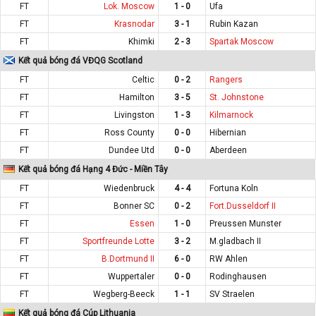
FT
Lok. Moscow
1 - 0
Ufa
FT
Krasnodar
3 - 1
Rubin Kazan
FT
Khimki
2 - 3
Spartak Moscow
Kết quả bóng đá VĐQG Scotland
FT
Celtic
0 - 2
Rangers
FT
Hamilton
3 - 5
St. Johnstone
FT
Livingston
1 - 3
Kilmarnock
FT
Ross County
0 - 0
Hibernian
FT
Dundee Utd
0 - 0
Aberdeen
Kết quả bóng đá Hạng 4 Đức - Miền Tây
FT
Wiedenbruck
4 - 4
Fortuna Koln
FT
Bonner SC
0 - 2
Fort.Dusseldorf II
FT
Essen
1 - 0
Preussen Munster
FT
Sportfreunde Lotte
3 - 2
M.gladbach II
FT
B.Dortmund II
6 - 0
RW Ahlen
FT
Wuppertaler
0 - 0
Rodinghausen
FT
Wegberg-Beeck
1 - 1
SV Straelen
Kết quả bóng đá Cúp Lithuania