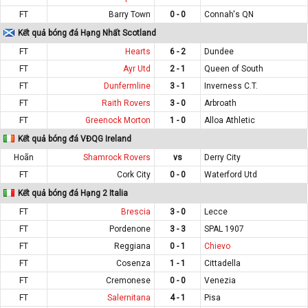
FT
Barry Town
0 - 0
Connah's QN
Kết quả bóng đá Hạng Nhất Scotland
FT
Hearts
6 - 2
Dundee
FT
Ayr Utd
2 - 1
Queen of South
FT
Dunfermline
3 - 1
Inverness C.T.
FT
Raith Rovers
3 - 0
Arbroath
FT
Greenock Morton
1 - 0
Alloa Athletic
Kết quả bóng đá VĐQG Ireland
Hoãn
Shamrock Rovers
vs
Derry City
FT
Cork City
0 - 0
Waterford Utd
Kết quả bóng đá Hạng 2 Italia
FT
Brescia
3 - 0
Lecce
FT
Pordenone
3 - 3
SPAL 1907
FT
Reggiana
0 - 1
Chievo
FT
Cosenza
1 - 1
Cittadella
FT
Cremonese
0 - 0
Venezia
FT
Salernitana
4 - 1
Pisa