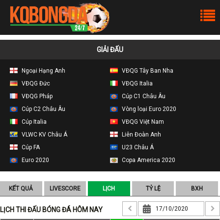
GIẢI ĐẤU
Ngoại Hạng Anh
VĐQG Tây Ban Nha
VĐQG Đức
VĐQG Italia
VĐQG Pháp
Cúp C1 Châu Âu
Cúp C2 Châu Âu
Vòng loại Euro 2020
Cúp Italia
VĐQG Việt Nam
VLWC KV Châu Á
Liên Đoàn Anh
Cúp FA
U23 Châu Á
Euro 2020
Copa America 2020
KẾT QUẢ
LIVESCORE
LỊCH
TỶ LỆ
BXH
LỊCH THI ĐẤU BÓNG ĐÁ HÔM NAY