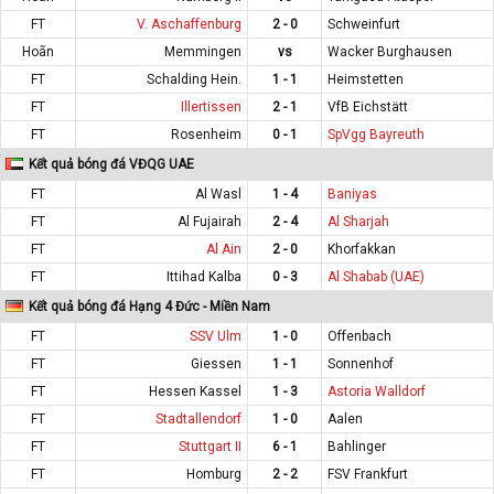
FT
V. Aschaffenburg
2 - 0
Schweinfurt
Hoãn
Memmingen
vs
Wacker Burghausen
FT
Schalding Hein.
1 - 1
Heimstetten
FT
Illertissen
2 - 1
VfB Eichstätt
FT
Rosenheim
0 - 1
SpVgg Bayreuth
Kết quả bóng đá VĐQG UAE
FT
Al Wasl
1 - 4
Baniyas
FT
Al Fujairah
2 - 4
Al Sharjah
FT
Al Ain
2 - 0
Khorfakkan
FT
Ittihad Kalba
0 - 3
Al Shabab (UAE)
Kết quả bóng đá Hạng 4 Đức - Miền Nam
FT
SSV Ulm
1 - 0
Offenbach
FT
Giessen
1 - 1
Sonnenhof
FT
Hessen Kassel
1 - 3
Astoria Walldorf
FT
Stadtallendorf
1 - 0
Aalen
FT
Stuttgart II
6 - 1
Bahlinger
FT
Homburg
2 - 2
FSV Frankfurt