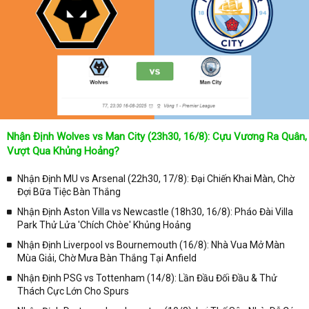
Không chỉ dừng lại ở đó, những người hâm mộ bóng đá có thể cập
nhật được chính xác về lịch phát sóng bóng đá được tường thuật
trực tiếp ở trên những kênh truyền hình thể thao lớn nhất hiện nay
như: VTV3, K+, SCTV, Thể thao TV,... Nếu như bạn không muốn
bỏ lỡ bất kỳ một trận đấu bóng đá nào trong từng mùa giải, hãy
thường xuyên vào chuyên mục
Lịch Thi Đấu
tại chuyên trang
Kqbongda
để cập nhật thông tin chính xác nhất nhé!
Lịch thi đấu được cập nhật chính xác trong toàn bộ các giải
đấu
Nhận Định Wolves vs Man City (23h30, 16/8): Cựu Vương Ra Quân,
Tại
Lịch Thi Đấu
của chuyên trang
kqbongda.net
sẽ cập nhanh
Vượt Qua Khủng Hoảng?
chóng và chính xác nhất thời gian từng trận đấu bóng đá diễn ra ở
trong từng giải đấu như:
Nhận Định MU vs Arsenal (22h30, 17/8): Đại Chiến Khai Màn, Chờ
Đợi Bữa Tiệc Bàn Thắng
✓ Giải đấu bóng đá Ngoại hạng Anh;
Nhận Định Aston Villa vs Newcastle (18h30, 16/8): Pháo Đài Villa
✓ Giải bóng Cúp C1 Châu Âu;
Park Thử Lửa 'Chích Chòe' Khủng Hoảng
✓ Giải Cúp C2 Châu Âu;
Nhận Định Liverpool vs Bournemouth (16/8): Nhà Vua Mở Màn
Mùa Giải, Chờ Mưa Bàn Thắng Tại Anfield
✓ Giải VĐQG Tây Ban Nha;
Nhận Định PSG vs Tottenham (14/8): Lần Đầu Đối Đầu & Thử
✓ VĐQG Đức;
Thách Cực Lớn Cho Spurs
✓ Giải VĐQG Italia;