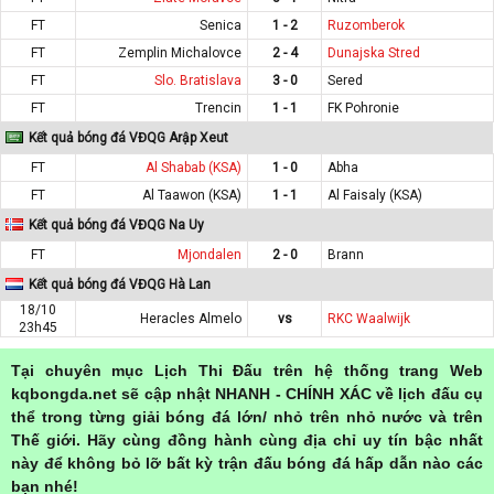
FT
Senica
1 - 2
Ruzomberok
FT
Zemplin Michalovce
2 - 4
Dunajska Stred
FT
Slo. Bratislava
3 - 0
Sered
FT
Trencin
1 - 1
FK Pohronie
Kết quả bóng đá VĐQG Arập Xeut
FT
Al Shabab (KSA)
1 - 0
Abha
FT
Al Taawon (KSA)
1 - 1
Al Faisaly (KSA)
Kết quả bóng đá VĐQG Na Uy
FT
Mjondalen
2 - 0
Brann
Kết quả bóng đá VĐQG Hà Lan
18/10
Heracles Almelo
vs
RKC Waalwijk
23h45
Tại chuyên mục Lịch Thi Đấu trên hệ thống trang Web
kqbongda.net sẽ cập nhật NHANH - CHÍNH XÁC về lịch đấu cụ
thể trong từng giải bóng đá lớn/ nhỏ trên nhỏ nước và trên
Thế giới. Hãy cùng đồng hành cùng địa chỉ uy tín bậc nhất
này để không bỏ lỡ bất kỳ trận đấu bóng đá hấp dẫn nào các
bạn nhé!