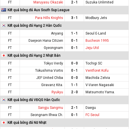
FT
Maruyasu Okazaki
2 - 1
Suzuka Unlimited
Kết quả bóng đá Aus South Sup.League
FT
Para Hills Knights
3 - 1
Modbury Jets
Kết quả bóng đá Hạng 2 Hàn Quốc
FT
Anyang
1 - 1
Seoul E-Land
FT
Daejeon Hana Citizen
0 - 1
Bucheon 1995
FT
Gyeongnam
0 - 1
Jeju Utd
Kết quả bóng đá Hạng 2 Nhật Bản
FT
Tokyo Verdy
0 - 0
Tochigi SC
FT
Tokushima Vortis
0 - 1
Ventforet Kofu
FT
JEF United Chiba
0 - 0
Machida Zelvia
FT
Giravanz Kita.
1 - 1
V-Varen Nagasaki
FT
Ryukyu
2 - 0
Matsumoto Yama.
Kết quả bóng đá VĐQG Hàn Quốc
FT
Sangju Sangmu
2 - 1
Daegu
FT
Seongnam Ilhwa Ch.
0 - 1
FC Seoul
Kết quả bóng đá Nữ Nhật