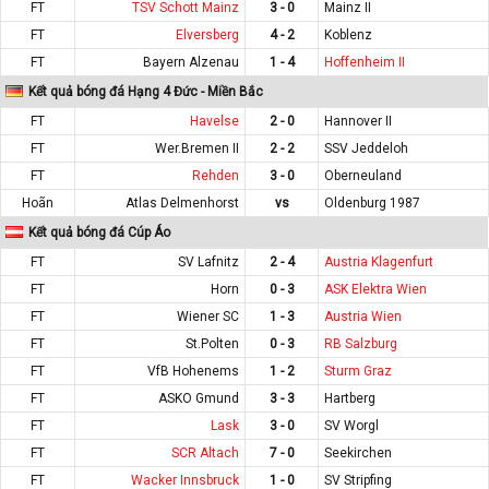
FT
TSV Schott Mainz
3 - 0
Mainz II
FT
Elversberg
4 - 2
Koblenz
FT
Bayern Alzenau
1 - 4
Hoffenheim II
Kết quả bóng đá Hạng 4 Đức - Miền Bắc
FT
Havelse
2 - 0
Hannover II
FT
Wer.Bremen II
2 - 2
SSV Jeddeloh
FT
Rehden
3 - 0
Oberneuland
Hoãn
Atlas Delmenhorst
vs
Oldenburg 1987
Kết quả bóng đá Cúp Áo
FT
SV Lafnitz
2 - 4
Austria Klagenfurt
FT
Horn
0 - 3
ASK Elektra Wien
FT
Wiener SC
1 - 3
Austria Wien
FT
St.Polten
0 - 3
RB Salzburg
FT
VfB Hohenems
1 - 2
Sturm Graz
FT
ASKO Gmund
3 - 3
Hartberg
FT
Lask
3 - 0
SV Worgl
FT
SCR Altach
7 - 0
Seekirchen
FT
Wacker Innsbruck
1 - 0
SV Stripfing