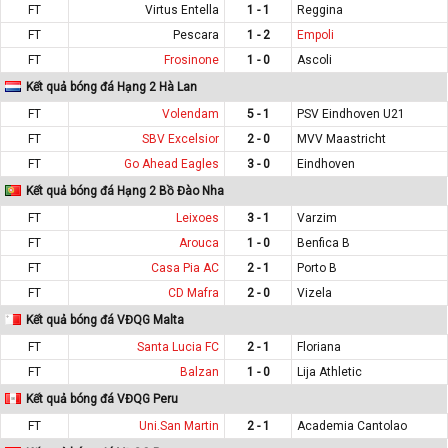
FT
Virtus Entella
1 - 1
Reggina
FT
Pescara
1 - 2
Empoli
FT
Frosinone
1 - 0
Ascoli
Kết quả bóng đá Hạng 2 Hà Lan
FT
Volendam
5 - 1
PSV Eindhoven U21
FT
SBV Excelsior
2 - 0
MVV Maastricht
FT
Go Ahead Eagles
3 - 0
Eindhoven
Kết quả bóng đá Hạng 2 Bồ Đào Nha
FT
Leixoes
3 - 1
Varzim
FT
Arouca
1 - 0
Benfica B
FT
Casa Pia AC
2 - 1
Porto B
FT
CD Mafra
2 - 0
Vizela
Kết quả bóng đá VĐQG Malta
FT
Santa Lucia FC
2 - 1
Floriana
FT
Balzan
1 - 0
Lija Athletic
Kết quả bóng đá VĐQG Peru
FT
Uni.San Martin
2 - 1
Academia Cantolao