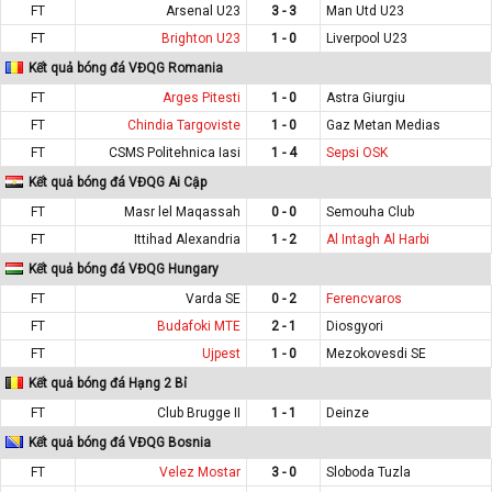
FT
Arsenal U23
3 - 3
Man Utd U23
FT
Brighton U23
1 - 0
Liverpool U23
Kết quả bóng đá VĐQG Romania
FT
Arges Pitesti
1 - 0
Astra Giurgiu
FT
Chindia Targoviste
1 - 0
Gaz Metan Medias
FT
CSMS Politehnica Iasi
1 - 4
Sepsi OSK
Kết quả bóng đá VĐQG Ai Cập
FT
Masr lel Maqassah
0 - 0
Semouha Club
FT
Ittihad Alexandria
1 - 2
Al Intagh Al Harbi
Kết quả bóng đá VĐQG Hungary
FT
Varda SE
0 - 2
Ferencvaros
FT
Budafoki MTE
2 - 1
Diosgyori
FT
Ujpest
1 - 0
Mezokovesdi SE
Kết quả bóng đá Hạng 2 Bỉ
FT
Club Brugge II
1 - 1
Deinze
Kết quả bóng đá VĐQG Bosnia
FT
Velez Mostar
3 - 0
Sloboda Tuzla