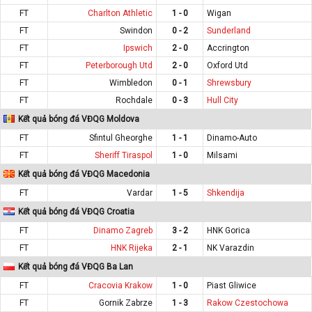
FT
Charlton Athletic
1 - 0
Wigan
FT
Swindon
0 - 2
Sunderland
FT
Ipswich
2 - 0
Accrington
FT
Peterborough Utd
2 - 0
Oxford Utd
FT
Wimbledon
0 - 1
Shrewsbury
FT
Rochdale
0 - 3
Hull City
Kết quả bóng đá VĐQG Moldova
FT
Sfintul Gheorghe
1 - 1
Dinamo-Auto
FT
Sheriff Tiraspol
1 - 0
Milsami
Kết quả bóng đá VĐQG Macedonia
FT
Vardar
1 - 5
Shkendija
Kết quả bóng đá VĐQG Croatia
FT
Dinamo Zagreb
3 - 2
HNK Gorica
FT
HNK Rijeka
2 - 1
NK Varazdin
Kết quả bóng đá VĐQG Ba Lan
FT
Cracovia Krakow
1 - 0
Piast Gliwice
FT
Gornik Zabrze
1 - 3
Rakow Czestochowa