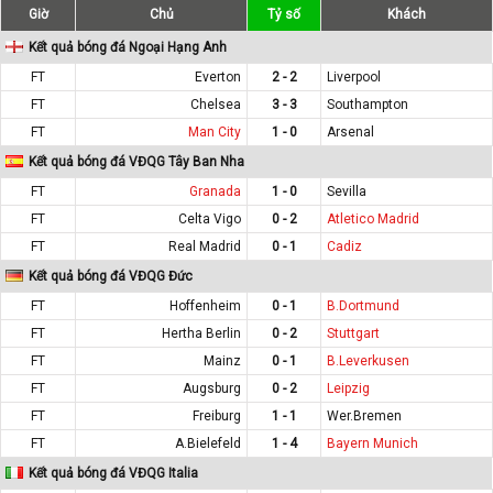
Giờ
Chủ
Tỷ số
Khách
Kết quả bóng đá Ngoại Hạng Anh
FT
Everton
2 - 2
Liverpool
FT
Chelsea
3 - 3
Southampton
FT
Man City
1 - 0
Arsenal
Kết quả bóng đá VĐQG Tây Ban Nha
FT
Granada
1 - 0
Sevilla
FT
Celta Vigo
0 - 2
Atletico Madrid
FT
Real Madrid
0 - 1
Cadiz
Kết quả bóng đá VĐQG Đức
FT
Hoffenheim
0 - 1
B.Dortmund
FT
Hertha Berlin
0 - 2
Stuttgart
FT
Mainz
0 - 1
B.Leverkusen
FT
Augsburg
0 - 2
Leipzig
FT
Freiburg
1 - 1
Wer.Bremen
FT
A.Bielefeld
1 - 4
Bayern Munich
Kết quả bóng đá VĐQG Italia