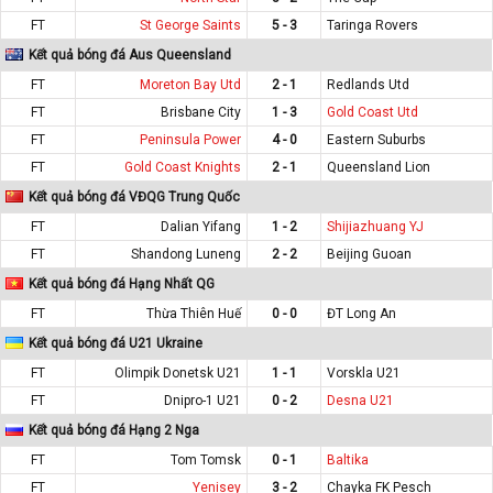
FT
St George Saints
5 - 3
Taringa Rovers
Kết quả bóng đá Aus Queensland
FT
Moreton Bay Utd
2 - 1
Redlands Utd
FT
Brisbane City
1 - 3
Gold Coast Utd
FT
Peninsula Power
4 - 0
Eastern Suburbs
FT
Gold Coast Knights
2 - 1
Queensland Lion
Kết quả bóng đá VĐQG Trung Quốc
FT
Dalian Yifang
1 - 2
Shijiazhuang YJ
FT
Shandong Luneng
2 - 2
Beijing Guoan
Kết quả bóng đá Hạng Nhất QG
FT
Thừa Thiên Huế
0 - 0
ĐT Long An
Kết quả bóng đá U21 Ukraine
FT
Olimpik Donetsk U21
1 - 1
Vorskla U21
FT
Dnipro-1 U21
0 - 2
Desna U21
Kết quả bóng đá Hạng 2 Nga
FT
Tom Tomsk
0 - 1
Baltika
FT
Yenisey
3 - 2
Chayka FK Pesch