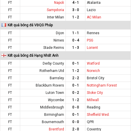
FT
Napoli
4 - 1
Atalanta
FT
Sampdoria
3 - 0
Lazio
FT
Inter Milan
1 - 2
AC Milan
Kết quả bóng đá VĐQG Pháp
FT
Dijon
1 - 1
Rennes
FT
Nimes
0 - 4
PSG
FT
Stade Reims
1 - 3
Lorient
Kết quả bóng đá Hạng Nhất Anh
FT
Derby County
0 - 1
Watford
FT
Rotherham Utd
1 - 2
Norwich
FT
Barnsley
2 - 2
Bristol City
FT
Blackburn Rovers
0 - 1
Nottingham Forest
FT
Luton Town
0 - 2
Stoke City
FT
Wycombe
1 - 2
Millwall
FT
Middlesbrough
0 - 0
Reading
FT
Birmingham
0 - 1
Sheffield Wed.
FT
Bournemouth
0 - 0
QPR
FT
Brentford
2 - 0
Coventry