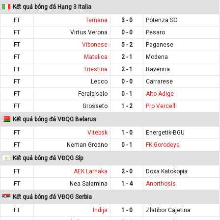
Kết quả bóng đá Hạng 3 Italia
FT
Ternana
3 - 0
Potenza SC
FT
Virtus Verona
0 - 0
Pesaro
FT
Vibonese
5 - 2
Paganese
FT
Matelica
2 - 1
Modena
FT
Triestina
2 - 1
Ravenna
FT
Lecco
0 - 0
Carrarese
FT
Feralpisalo
0 - 1
Alto Adige
FT
Grosseto
1 - 2
Pro Vercelli
Kết quả bóng đá VĐQG Belarus
FT
Vitebsk
1 - 0
Energetik-BGU
FT
Neman Grodno
0 - 1
FK Gorodeya
Kết quả bóng đá VĐQG Síp
FT
AEK Larnaka
2 - 0
Doxa Katokopia
FT
Nea Salamina
1 - 4
Anorthosis
Kết quả bóng đá VĐQG Serbia
FT
Indija
1 - 0
Zlatibor Cajetina