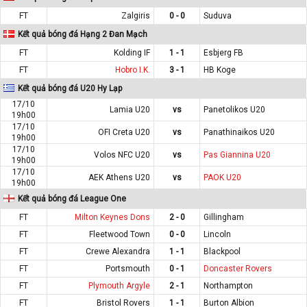
FT
Zalgiris
0 - 0
Suduva
Kết quả bóng đá Hạng 2 Đan Mạch
FT
Kolding IF
1 - 1
Esbjerg FB
FT
Hobro I.K.
3 - 1
HB Koge
Kết quả bóng đá U20 Hy Lạp
17/10
Lamia U20
vs
Panetolikos U20
19h00
17/10
OFI Creta U20
vs
Panathinaikos U20
19h00
17/10
Volos NFC U20
vs
Pas Giannina U20
19h00
17/10
AEK Athens U20
vs
PAOK U20
19h00
Kết quả bóng đá League One
FT
Milton Keynes Dons
2 - 0
Gillingham
FT
Fleetwood Town
0 - 0
Lincoln
FT
Crewe Alexandra
1 - 1
Blackpool
FT
Portsmouth
0 - 1
Doncaster Rovers
FT
Plymouth Argyle
2 - 1
Northampton
FT
Bristol Rovers
1 - 1
Burton Albion