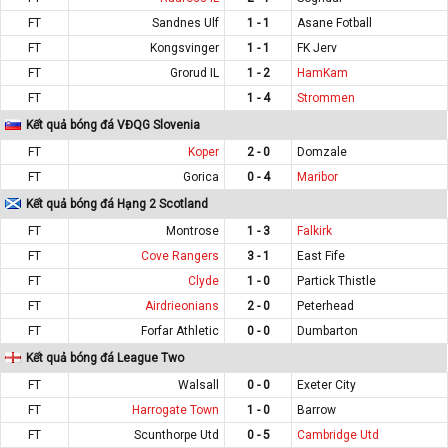
FT
Sandnes Ulf
1 - 1
Asane Fotball
FT
Kongsvinger
1 - 1
FK Jerv
FT
Grorud IL
1 - 2
HamKam
FT
1 - 4
Strommen
Kết quả bóng đá VĐQG Slovenia
FT
Koper
2 - 0
Domzale
FT
Gorica
0 - 4
Maribor
Kết quả bóng đá Hạng 2 Scotland
FT
Montrose
1 - 3
Falkirk
FT
Cove Rangers
3 - 1
East Fife
FT
Clyde
1 - 0
Partick Thistle
FT
Airdrieonians
2 - 0
Peterhead
FT
Forfar Athletic
0 - 0
Dumbarton
Kết quả bóng đá League Two
FT
Walsall
0 - 0
Exeter City
FT
Harrogate Town
1 - 0
Barrow
FT
Scunthorpe Utd
0 - 5
Cambridge Utd