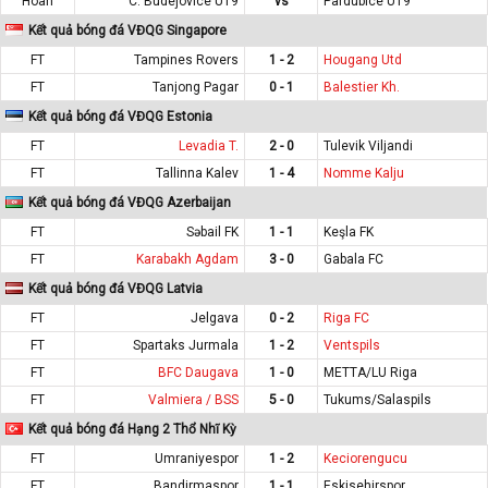
Hoãn
C. Budejovice U19
vs
Pardubice U19
Kết quả bóng đá VĐQG Singapore
FT
Tampines Rovers
1 - 2
Hougang Utd
FT
Tanjong Pagar
0 - 1
Balestier Kh.
Kết quả bóng đá VĐQG Estonia
FT
Levadia T.
2 - 0
Tulevik Viljandi
FT
Tallinna Kalev
1 - 4
Nomme Kalju
Kết quả bóng đá VĐQG Azerbaijan
FT
Səbail FK
1 - 1
Keşla FK
FT
Karabakh Agdam
3 - 0
Gabala FC
Kết quả bóng đá VĐQG Latvia
FT
Jelgava
0 - 2
Riga FC
FT
Spartaks Jurmala
1 - 2
Ventspils
FT
BFC Daugava
1 - 0
METTA/LU Riga
FT
Valmiera / BSS
5 - 0
Tukums/Salaspils
Kết quả bóng đá Hạng 2 Thổ Nhĩ Kỳ
FT
Umraniyespor
1 - 2
Keciorengucu
FT
Bandirmaspor
1 - 1
Eskisehirspor