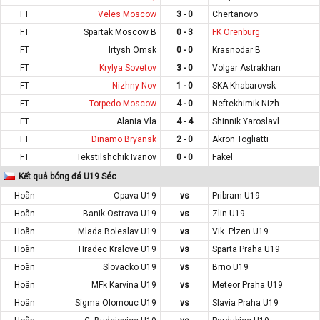
FT
Veles Moscow
3 - 0
Chertanovo
FT
Spartak Moscow B
0 - 3
FK Orenburg
FT
Irtysh Omsk
0 - 0
Krasnodar B
FT
Krylya Sovetov
3 - 0
Volgar Astrakhan
FT
Nizhny Nov
1 - 0
SKA-Khabarovsk
FT
Torpedo Moscow
4 - 0
Neftekhimik Nizh
FT
Alania Vla
4 - 4
Shinnik Yaroslavl
FT
Dinamo Bryansk
2 - 0
Akron Togliatti
FT
Tekstilshchik Ivanov
0 - 0
Fakel
Kết quả bóng đá U19 Séc
Hoãn
Opava U19
vs
Pribram U19
Hoãn
Banik Ostrava U19
vs
Zlin U19
Hoãn
Mlada Boleslav U19
vs
Vik. Plzen U19
Hoãn
Hradec Kralove U19
vs
Sparta Praha U19
Hoãn
Slovacko U19
vs
Brno U19
Hoãn
MFk Karvina U19
vs
Meteor Praha U19
Hoãn
Sigma Olomouc U19
vs
Slavia Praha U19