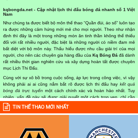
kqbongda.net - Cập nhật lịch thi đấu bóng đá nhanh số 1 Việt
Nam
Như chúng ta được biết bộ môn thể thao “Quần đùi, áo số” luôn tạo
ra được những cảm hứng mới mẻ cho mọi người. Theo như nhận
định thì đây là một trong những món ăn tinh thần không thể thiếu
đối với rất nhiều người, đặc biệt là những người có niềm đam mê
bất diệt với bộ môn này. Thấu hiểu được nhu cầu giải trí của mọi
người, cho nên các chuyên gia hàng đầu của
Kq Bóng Đá
đã dành
rất nhiều thời gian nghiên cứu và xây dựng hoàn tất được chuyên
mục Lịch Thi Đấu.
Cùng với sự xô bồ trong cuộc sống, áp lực trong công việc, vì vậy
không phải ai ai cũng nắm bắt rõ được lịch thi đấu hay
kết quả
bóng đá trực tuyến
một cách chính xác và hoàn hảo nhất. Tuy
nhiên, vấn đề này sẽ được giải quyết một cách trọn vẹn, chỉ cần
truy cập vào chuyên mục
Lịch Thi Đấu
của Website
kqbongda.net
TIN THỂ THAO MỚI NHẤT
mọi người hoàn toàn nắm rõ được chính xác về thời gian các trận
đấu bóng đá Việt Nam hay trên Thế giới diễn ra trong thời gian sắp
tới. Hoặc thời gian trận đấu bóng đá đang diễn ra hiện tại,
kết quả
bóng đá
cả 2 đội tuyển bóng đá đang đạt được.