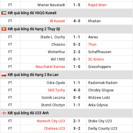
FT
Wiener Neustadt
1 - 5
Rapid Wien
Kết quả bóng đá VĐQG Kuwait
FT
Al Kuwait
4 - 0
Khaitan
Kết quả bóng đá Hạng 2 Thụy Sỹ
FT
Stade L. Ouchy
1 - 1
Aarau
FT
Chiasso
0 - 2
Thun
FT
Winterthur
2 - 2
Schaffhausen
FT
Wil 1900
0 - 1
SC Kriens
FT
Neuchatel Xamax
1 - 0
Grasshoppers
Kết quả bóng đá Hạng 2 Ba Lan
FT
Odra Opole
1 - 1
Radomiak Radom
FT
GKS Tychy
4 - 0
Chrobry Glogow
FT
Gornik Leczna
0 - 0
Widzew Lodz
FT
Stomil Olsztyn
1 - 1
Arka Gdynia
Kết quả bóng đá U23 Anh
FT
Norwich City U23
2 - 1
Stoke City U23
FT
Chelsea U23
3 - 2
Derby County U23