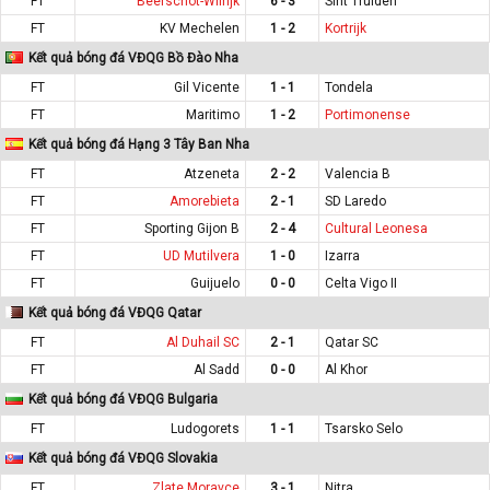
FT
Beerschot-Wilrijk
6 - 3
Sint Truiden
FT
KV Mechelen
1 - 2
Kortrijk
Kết quả bóng đá VĐQG Bồ Đào Nha
FT
Gil Vicente
1 - 1
Tondela
FT
Maritimo
1 - 2
Portimonense
Kết quả bóng đá Hạng 3 Tây Ban Nha
FT
Atzeneta
2 - 2
Valencia B
FT
Amorebieta
2 - 1
SD Laredo
FT
Sporting Gijon B
2 - 4
Cultural Leonesa
FT
UD Mutilvera
1 - 0
Izarra
FT
Guijuelo
0 - 0
Celta Vigo II
Kết quả bóng đá VĐQG Qatar
FT
Al Duhail SC
2 - 1
Qatar SC
FT
Al Sadd
0 - 0
Al Khor
Kết quả bóng đá VĐQG Bulgaria
FT
Ludogorets
1 - 1
Tsarsko Selo
Kết quả bóng đá VĐQG Slovakia
FT
Zlate Moravce
3 - 1
Nitra