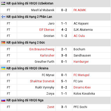
Kết quả bóng đá VĐQG Uzbekistan
FT
Mash'al Mubarek
0 - 2
FK AGMK
Kết quả bóng đá Hạng 2 Phần Lan
FT
Jaro
1 - 1
AC Kajaani
FT
EIF Ekenas
4 - 2
SJK Akatemia
FT
Gnistan
1 - 2
AC Oulu
Kết quả bóng đá Hạng 2 Đức
FT
Ein.Braunschweig
2 - 1
Bochum
FT
Karlsruher
3 - 0
Sandhausen
FT
Greuther Furth
0 - 1
Hamburger
Kết quả bóng đá VĐQG Ukraina
FT
FC Mynai
0 - 1
FC Mariupol
FT
Shakhtar Donetsk
5 - 1
FC Lviv
FT
Rukh Vynnyky
0 - 2
Dinamo Kiev
FT
Zorya
1 - 1
Kolos Kovalivka
Kết quả bóng đá VĐQG Nga
FT
Zenit
3 - 1
PFC Sochi