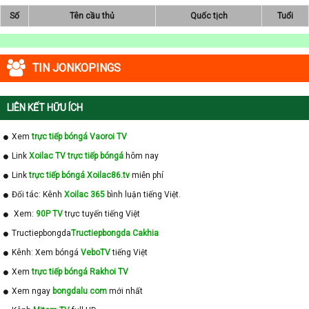
Số
Tên cầu thủ
Quốc tịch
Tuổi
TIN JONKOPINGS
LIÊN KẾT HỮU ÍCH
Xem
trực tiếp bóngá Vaoroi TV
Link
Xoilac TV trực tiếp bóngá
hôm nay
Link
trực tiếp bóngá Xoilac86.tv
miễn phí
Đối tác: Kênh
Xoilac 365
bình luận tiếng Việt.
Xem:
90P TV
trực tuyến tiếng Việt
Tructiepbongda
Tructiepbongda Cakhia
Kênh: Xem bóngá
VeboTV
tiếng Việt
Xem
trực tiếp bóngá Rakhoi TV
Xem ngay
bongdalu com
mới nhất