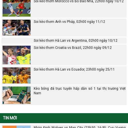
Soi kèo thơm Morocco vs Bồ Đào Nha, 22h00 ngày 10/12
Soi kèo thơm Anh vs Pháp, 02h00 ngày 11/12
Soi kèo thơm Hà Lan vs Argentina, 02h00 ngày 10/12
Soi kèo thơm Croatia vs Brazil, 22h00 ngày 09/12
Soi kèo thơm Hà Lan vs Ecuador, 23h00 ngày 25/11
Kèo bóng đá trực tuyến hấp dẫn số 1 tại thị trường Việt
Nam
TIN MỚI
Nhận Định Wolves vs Man City (23h30, 16/8): Cựu Vương