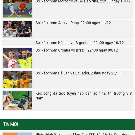
Soi kèo thơm Morocco vs Bồ Đào Nha, 22h00 ngày 10/12
Soi kèo thơm Anh vs Pháp, 02h00 ngày 11/12
Soi kèo thơm Hà Lan vs Argentina, 02h00 ngày 10/12
Soi kèo thơm Croatia vs Brazil, 22h00 ngày 09/12
Soi kèo thơm Hà Lan vs Ecuador, 23h00 ngày 25/11
Kèo bóng đá trực tuyến hấp dẫn số 1 tại thị trường Việt
Nam
TIN MỚI
Nhận Định Wolves vs Man City (23h30, 16/8): Cựu Vương