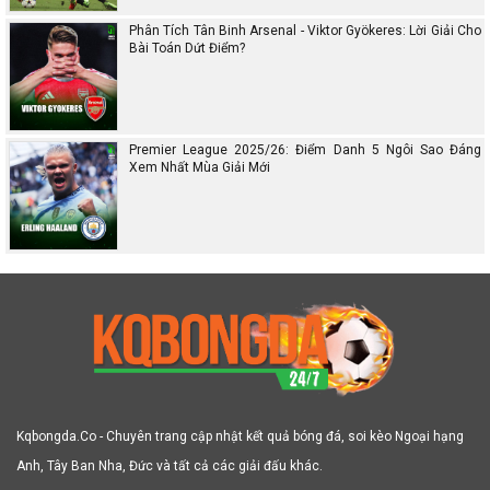
Phân Tích Tân Binh Arsenal - Viktor Gyökeres: Lời Giải Cho
Bài Toán Dứt Điểm?
Premier League 2025/26: Điểm Danh 5 Ngôi Sao Đáng
Xem Nhất Mùa Giải Mới
Kqbongda.Co - Chuyên trang cập nhật kết quả bóng đá, soi kèo Ngoại hạng
Anh, Tây Ban Nha, Đức và tất cả các giải đấu khác.