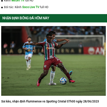
Kênh
Mitom TV
full HD
Đối tác: Kênh
Soco Live TV
full HD
NHẬN ĐỊNH BÓNG ĐÁ HÔM NAY
Soi kèo, nhận định Fluminense vs Sporting Cristal 07h00 ngày 28/06/2023