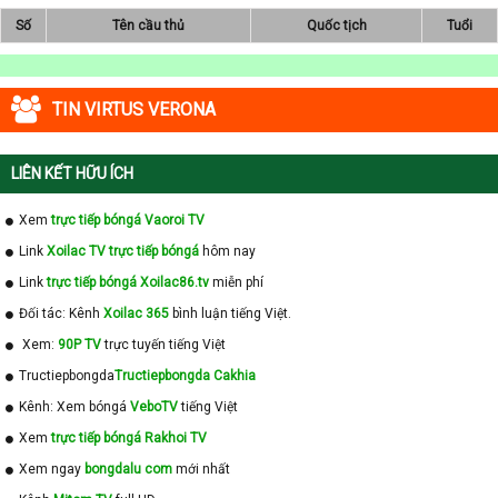
Số
Tên cầu thủ
Quốc tịch
Tuổi
TIN VIRTUS VERONA
LIÊN KẾT HỮU ÍCH
Xem
trực tiếp bóngá Vaoroi TV
Link
Xoilac TV trực tiếp bóngá
hôm nay
Link
trực tiếp bóngá Xoilac86.tv
miễn phí
Đối tác: Kênh
Xoilac 365
bình luận tiếng Việt.
Xem:
90P TV
trực tuyến tiếng Việt
Tructiepbongda
Tructiepbongda Cakhia
Kênh: Xem bóngá
VeboTV
tiếng Việt
Xem
trực tiếp bóngá Rakhoi TV
Xem ngay
bongdalu com
mới nhất