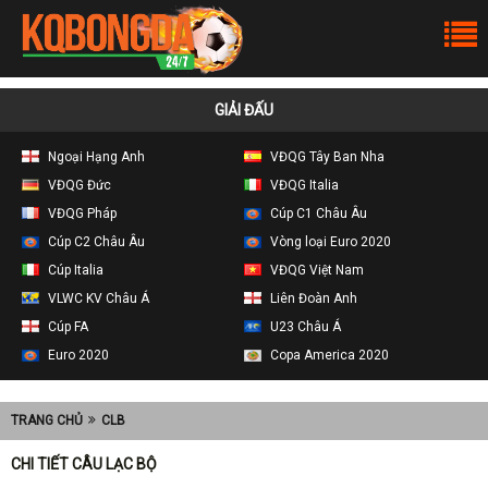
GIẢI ĐẤU
Ngoại Hạng Anh
VĐQG Tây Ban Nha
VĐQG Đức
VĐQG Italia
VĐQG Pháp
Cúp C1 Châu Âu
Cúp C2 Châu Âu
Vòng loại Euro 2020
Cúp Italia
VĐQG Việt Nam
VLWC KV Châu Á
Liên Đoàn Anh
Cúp FA
U23 Châu Á
Euro 2020
Copa America 2020
TRANG CHỦ
CLB
CHI TIẾT CÂU LẠC BỘ