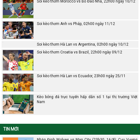
Soi kèo thơm Morocco vs Bồ Đào Nha, 22h00 ngày 10/12
Soi kèo thơm Anh vs Pháp, 02h00 ngày 11/12
Soi kèo thơm Hà Lan vs Argentina, 02h00 ngày 10/12
Soi kèo thơm Croatia vs Brazil, 22h00 ngày 09/12
Soi kèo thơm Hà Lan vs Ecuador, 23h00 ngày 25/11
Kèo bóng đá trực tuyến hấp dẫn số 1 tại thị trường Việt
Nam
TIN MỚI
Nhận Định Wolves vs Man City (23h30, 16/8): Cựu Vương