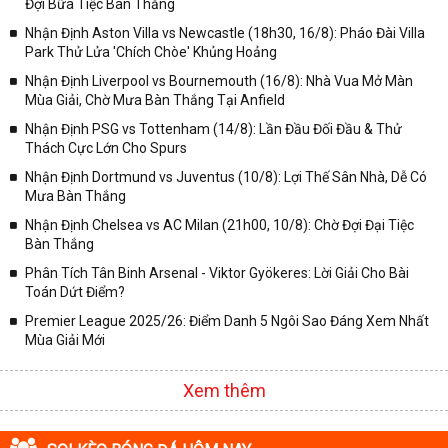
Đợi Bữa Tiệc Bàn Thắng
✓ Giải đấu bóng đá Ngoại hạng Anh;
Nhận Định Aston Villa vs Newcastle (18h30, 16/8): Pháo Đài Villa
✓ Giải bóng Cúp C1 Châu Âu;
Park Thử Lửa 'Chích Chòe' Khủng Hoảng
✓ Giải Cúp C2 Châu Âu;
Nhận Định Liverpool vs Bournemouth (16/8): Nhà Vua Mở Màn
Mùa Giải, Chờ Mưa Bàn Thắng Tại Anfield
✓ Giải VĐQG Tây Ban Nha;
Nhận Định PSG vs Tottenham (14/8): Lần Đầu Đối Đầu & Thử
✓ VĐQG Đức;
Thách Cực Lớn Cho Spurs
✓ Giải VĐQG Italia;
Nhận Định Dortmund vs Juventus (10/8): Lợi Thế Sân Nhà, Dễ Có
✓ VĐQG Pháp;
Mưa Bàn Thắng
Nhận Định Chelsea vs AC Milan (21h00, 10/8): Chờ Đợi Đại Tiệc
✓ Liên Đoàn Anh;
Bàn Thắng
✓ Cúp FA;
Phân Tích Tân Binh Arsenal - Viktor Gyökeres: Lời Giải Cho Bài
✓ U23 Châu Á;
Toán Dứt Điểm?
✓ Euro 2020;
Premier League 2025/26: Điểm Danh 5 Ngôi Sao Đáng Xem Nhất
Mùa Giải Mới
✓ VLWC KV Châu Á;
✓ Copa America 2020;
Xem thêm
✓ Các giải đấu bóng đá khác.
Vì vậy, đồng hành cùng với chuyên trang
kqbongda.net
các bạn