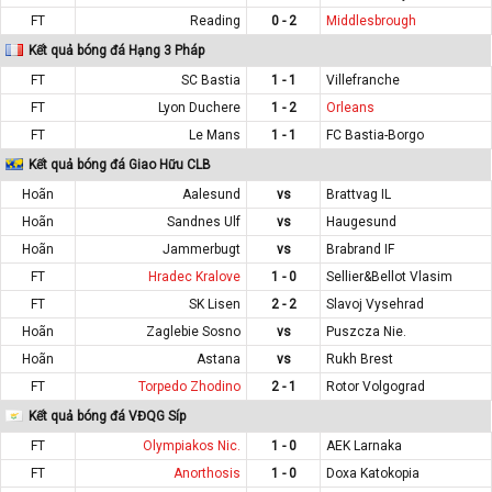
FT
Reading
0 - 2
Middlesbrough
Kết quả bóng đá Hạng 3 Pháp
FT
SC Bastia
1 - 1
Villefranche
FT
Lyon Duchere
1 - 2
Orleans
FT
Le Mans
1 - 1
FC Bastia-Borgo
Kết quả bóng đá Giao Hữu CLB
Hoãn
Aalesund
vs
Brattvag IL
Hoãn
Sandnes Ulf
vs
Haugesund
Hoãn
Jammerbugt
vs
Brabrand IF
FT
Hradec Kralove
1 - 0
Sellier&Bellot Vlasim
FT
SK Lisen
2 - 2
Slavoj Vysehrad
Hoãn
Zaglebie Sosno
vs
Puszcza Nie.
Hoãn
Astana
vs
Rukh Brest
FT
Torpedo Zhodino
2 - 1
Rotor Volgograd
Kết quả bóng đá VĐQG Síp
FT
Olympiakos Nic.
1 - 0
AEK Larnaka
FT
Anorthosis
1 - 0
Doxa Katokopia