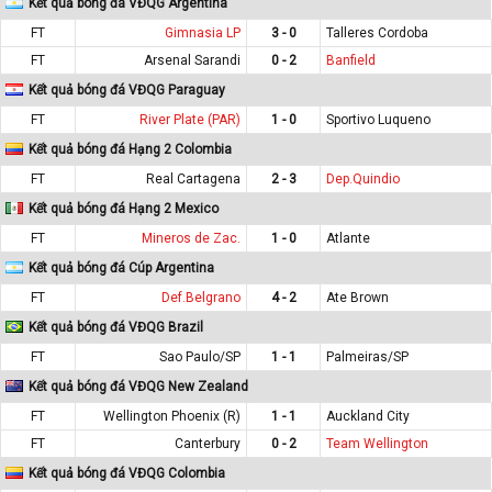
Kết quả bóng đá VĐQG Argentina
FT
Gimnasia LP
3 - 0
Talleres Cordoba
FT
Arsenal Sarandi
0 - 2
Banfield
Kết quả bóng đá VĐQG Paraguay
FT
River Plate (PAR)
1 - 0
Sportivo Luqueno
Kết quả bóng đá Hạng 2 Colombia
FT
Real Cartagena
2 - 3
Dep.Quindio
Kết quả bóng đá Hạng 2 Mexico
FT
Mineros de Zac.
1 - 0
Atlante
Kết quả bóng đá Cúp Argentina
FT
Def.Belgrano
4 - 2
Ate Brown
Kết quả bóng đá VĐQG Brazil
FT
Sao Paulo/SP
1 - 1
Palmeiras/SP
Kết quả bóng đá VĐQG New Zealand
FT
Wellington Phoenix (R)
1 - 1
Auckland City
FT
Canterbury
0 - 2
Team Wellington
Kết quả bóng đá VĐQG Colombia