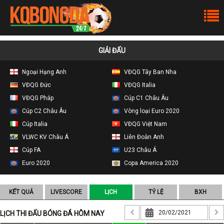
GIẢI ĐẤU
Ngoại Hạng Anh
VĐQG Tây Ban Nha
VĐQG Đức
VĐQG Italia
VĐQG Pháp
Cúp C1 Châu Âu
Cúp C2 Châu Âu
Vòng loại Euro 2020
Cúp Italia
VĐQG Việt Nam
VLWC KV Châu Á
Liên Đoàn Anh
Cúp FA
U23 Châu Á
Euro 2020
Copa America 2020
KẾT QUẢ
LIVESCORE
LỊCH
TỶ LỆ
BXH
LỊCH THI ĐẤU BÓNG ĐÁ HÔM NAY