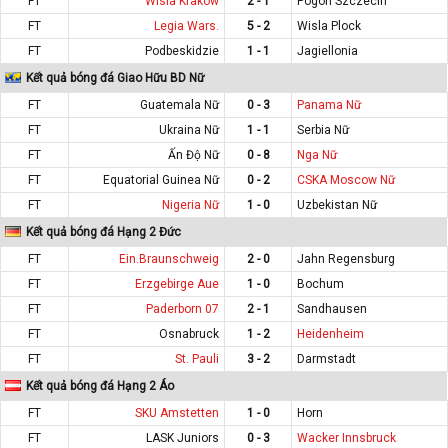
FT
Wisla Krakow
2 - 1
Pogon Szczecin
FT
Legia Wars.
5 - 2
Wisla Plock
FT
Podbeskidzie
1 - 1
Jagiellonia
Kết quả bóng đá Giao Hữu BD Nữ
FT
Guatemala Nữ
0 - 3
Panama Nữ
FT
Ukraina Nữ
1 - 1
Serbia Nữ
FT
Ấn Độ Nữ
0 - 8
Nga Nữ
FT
Equatorial Guinea Nữ
0 - 2
CSKA Moscow Nữ
FT
Nigeria Nữ
1 - 0
Uzbekistan Nữ
Kết quả bóng đá Hạng 2 Đức
FT
Ein.Braunschweig
2 - 0
Jahn Regensburg
FT
Erzgebirge Aue
1 - 0
Bochum
FT
Paderborn 07
2 - 1
Sandhausen
FT
Osnabruck
1 - 2
Heidenheim
FT
St. Pauli
3 - 2
Darmstadt
Kết quả bóng đá Hạng 2 Áo
FT
SKU Amstetten
1 - 0
Horn
FT
LASK Juniors
0 - 3
Wacker Innsbruck