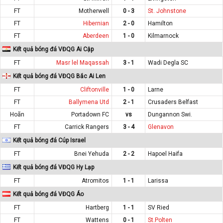
FT
Motherwell
0 - 3
St. Johnstone
FT
Hibernian
2 - 0
Hamilton
FT
Aberdeen
1 - 0
Kilmarnock
Kết quả bóng đá VĐQG Ai Cập
FT
Masr lel Maqassah
3 - 1
Wadi Degla SC
Kết quả bóng đá VĐQG Bắc Ai Len
FT
Cliftonville
1 - 0
Larne
FT
Ballymena Utd
2 - 1
Crusaders Belfast
Hoãn
Portadown FC
vs
Dungannon Swi.
FT
Carrick Rangers
3 - 4
Glenavon
Kết quả bóng đá Cúp Israel
FT
Bnei Yehuda
2 - 2
Hapoel Haifa
Kết quả bóng đá VĐQG Hy Lạp
FT
Atromitos
1 - 1
Larissa
Kết quả bóng đá VĐQG Áo
FT
Hartberg
1 - 1
SV Ried
FT
Wattens
0 - 1
St.Polten