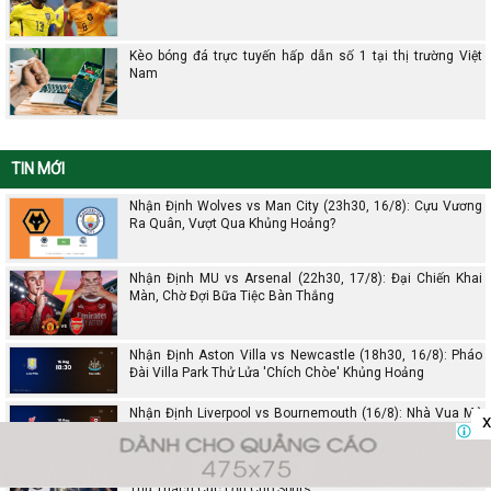
Kèo bóng đá trực tuyến hấp dẫn số 1 tại thị trường Việt
Nam
TIN MỚI
Nhận Định Wolves vs Man City (23h30, 16/8): Cựu Vương
Ra Quân, Vượt Qua Khủng Hoảng?
Nhận Định MU vs Arsenal (22h30, 17/8): Đại Chiến Khai
Màn, Chờ Đợi Bữa Tiệc Bàn Thắng
Nhận Định Aston Villa vs Newcastle (18h30, 16/8): Pháo
Đài Villa Park Thử Lửa 'Chích Chòe' Khủng Hoảng
Nhận Định Liverpool vs Bournemouth (16/8): Nhà Vua Mở
x
Màn Mùa Giải, Chờ Mưa Bàn Thắng Tại Anfield
Nhận Định PSG vs Tottenham (14/8): Lần Đầu Đối Đầu &
Thử Thách Cực Lớn Cho Spurs