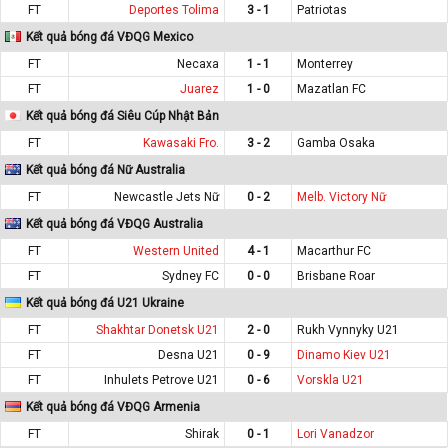
FT
Deportes Tolima
3 - 1
Patriotas
Kết quả bóng đá VĐQG Mexico
FT
Necaxa
1 - 1
Monterrey
FT
Juarez
1 - 0
Mazatlan FC
Kết quả bóng đá Siêu Cúp Nhật Bản
FT
Kawasaki Fro.
3 - 2
Gamba Osaka
Kết quả bóng đá Nữ Australia
FT
Newcastle Jets Nữ
0 - 2
Melb. Victory Nữ
Kết quả bóng đá VĐQG Australia
FT
Western United
4 - 1
Macarthur FC
FT
Sydney FC
0 - 0
Brisbane Roar
Kết quả bóng đá U21 Ukraine
FT
Shakhtar Donetsk U21
2 - 0
Rukh Vynnyky U21
FT
Desna U21
0 - 9
Dinamo Kiev U21
FT
Inhulets Petrove U21
0 - 6
Vorskla U21
Kết quả bóng đá VĐQG Armenia
FT
Shirak
0 - 1
Lori Vanadzor