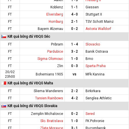
FT
Koblenz
1 - 1
Giessen
FT
Elversberg
4 - 0
Stuttgart II
FT
Homburg
2 - 1
TSV Schott Mainz
FT
Bayern Alzenau
0 - 2
Astoria Walldorf
Kết quả bóng đá VĐQG Séc
FT
Pribram
1 - 4
Slovacko
FT
Pardubice
3 - 2
Banik Ostrava
FT
Sigma Olomouc
1 - 0
Brno
FT
Zlin
0 - 3
Sparta Praha
20/02
Bohemians 1905
vs
MFk Karvina
23h00
Kết quả bóng đá VĐQG Malta
FT
Sliema Wanderers
2 - 2
Birkirkara
FT
Tarxien Rainbows
4 - 2
Senglea Athletic
Kết quả bóng đá VĐQG Slovakia
FT
Zemplin Michalovce
0 - 2
Sered
FT
Slo. Bratislava
1 - 0
FK Pohronie
FT
Zlate Moravce
3 - 1
Ruzomberok