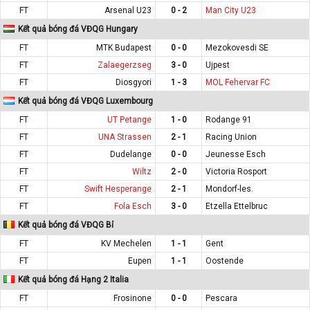
FT
Arsenal U23
0 - 2
Man City U23
Kết quả bóng đá VĐQG Hungary
FT
MTK Budapest
0 - 0
Mezokovesdi SE
FT
Zalaegerzseg
3 - 0
Ujpest
FT
Diosgyori
1 - 3
MOL Fehervar FC
Kết quả bóng đá VĐQG Luxembourg
FT
UT Petange
1 - 0
Rodange 91
FT
UNA Strassen
2 - 1
Racing Union
FT
Dudelange
0 - 0
Jeunesse Esch
FT
Wiltz
2 - 0
Victoria Rosport
FT
Swift Hesperange
2 - 1
Mondorf-les.
FT
Fola Esch
3 - 0
Etzella Ettelbruc
Kết quả bóng đá VĐQG Bỉ
FT
KV Mechelen
1 - 1
Gent
FT
Eupen
1 - 1
Oostende
Kết quả bóng đá Hạng 2 Italia
FT
Frosinone
0 - 0
Pescara