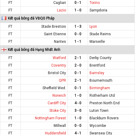
FT
Cagliari
0 - 1
Torino
FT
Lazio
1 - 0
Sampdoria
Kết quả bóng đá VĐQG Pháp
FT
Stade Brestois
1 - 3
Lyon
FT
Saint Etienne
0 - 0
Stade Reims
FT
Nantes
1 - 1
Marseille
Kết quả bóng đá Hạng Nhất Anh
FT
Watford
2 - 1
Derby County
FT
Coventry
2 - 0
Brentford
FT
Bristol City
0 - 1
Barnsley
FT
QPR
2 - 1
Bournemouth
FT
Sheffield Wed.
0 - 1
Birmingham
FT
Norwich
1 - 0
Rotherham Utd
FT
Cardiff City
4 - 0
Preston North End
FT
Stoke City
3 - 0
Luton Town
FT
Nottingham Forest
1 - 0
Blackburn Rovers
FT
Millwall
0 - 0
Wycombe
FT
Huddersfield
4 - 1
Swansea City