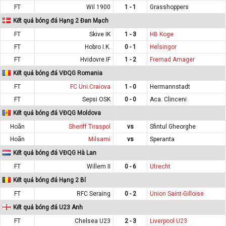
FT
Wil 1900
1 - 1
Grasshoppers
Kết quả bóng đá Hạng 2 Đan Mạch
FT
Skive IK
1 - 3
HB Koge
FT
Hobro I.K.
0 - 1
Helsingor
FT
Hvidovre IF
1 - 2
Fremad Amager
Kết quả bóng đá VĐQG Romania
FT
FC Uni.Craiova
1 - 0
Hermannstadt
FT
Sepsi OSK
0 - 0
Aca. Clinceni
Kết quả bóng đá VĐQG Moldova
Hoãn
Sheriff Tiraspol
vs
Sfintul Gheorghe
Hoãn
Milsami
vs
Speranta
Kết quả bóng đá VĐQG Hà Lan
FT
Willem II
0 - 6
Utrecht
Kết quả bóng đá Hạng 2 Bỉ
FT
RFC Seraing
0 - 2
Union Saint-Gilloise
Kết quả bóng đá U23 Anh
FT
Chelsea U23
2 - 3
Liverpool U23