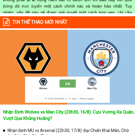
bóng đá trực tuyến
một cách chính xác và hoàn hảo nhất. Tuy
nhiên, vấn đề này sẽ được giải quyết một cách trọn vẹn, chỉ cần
truy cập vào chuyên mục
Lịch Thi Đấu
của Website
kqbongda.net
TIN THỂ THAO MỚI NHẤT
mọi người hoàn toàn nắm rõ được chính xác về thời gian các trận
đấu bóng đá Việt Nam hay trên Thế giới diễn ra trong thời gian sắp
tới. Hoặc thời gian trận đấu bóng đá đang diễn ra hiện tại,
kết quả
bóng đá
cả 2 đội tuyển bóng đá đang đạt được.
Không chỉ dừng lại ở đó, những người hâm mộ bóng đá có thể cập
nhật được chính xác về lịch phát sóng bóng đá được tường thuật
trực tiếp ở trên những kênh truyền hình thể thao lớn nhất hiện nay
như: VTV3, K+, SCTV, Thể thao TV,... Nếu như bạn không muốn
bỏ lỡ bất kỳ một trận đấu bóng đá nào trong từng mùa giải, hãy
thường xuyên vào chuyên mục
Lịch Thi Đấu
tại chuyên trang
Kqbongda
để cập nhật thông tin chính xác nhất nhé!
Lịch thi đấu được cập nhật chính xác trong toàn bộ các giải
đấu
Nhận Định Wolves vs Man City (23h30, 16/8): Cựu Vương Ra Quân,
Tại
Lịch Thi Đấu
của chuyên trang
kqbongda.net
sẽ cập nhanh
Vượt Qua Khủng Hoảng?
chóng và chính xác nhất thời gian từng trận đấu bóng đá diễn ra ở
trong từng giải đấu như:
Nhận Định MU vs Arsenal (22h30, 17/8): Đại Chiến Khai Màn, Chờ