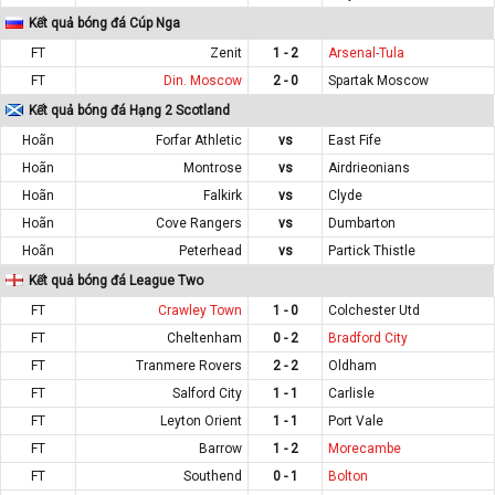
Kết quả bóng đá Cúp Nga
FT
Zenit
1 - 2
Arsenal-Tula
FT
Din. Moscow
2 - 0
Spartak Moscow
Kết quả bóng đá Hạng 2 Scotland
Hoãn
Forfar Athletic
vs
East Fife
Hoãn
Montrose
vs
Airdrieonians
Hoãn
Falkirk
vs
Clyde
Hoãn
Cove Rangers
vs
Dumbarton
Hoãn
Peterhead
vs
Partick Thistle
Kết quả bóng đá League Two
FT
Crawley Town
1 - 0
Colchester Utd
FT
Cheltenham
0 - 2
Bradford City
FT
Tranmere Rovers
2 - 2
Oldham
FT
Salford City
1 - 1
Carlisle
FT
Leyton Orient
1 - 1
Port Vale
FT
Barrow
1 - 2
Morecambe
FT
Southend
0 - 1
Bolton