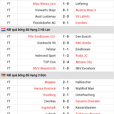
FT
Blau Weiss Linz
1 - 0
Liefering
FT
Vorwarts Steyr
0 - 1
Austria Wien II
FT
Aust Lustenau
2 - 3
SV Lafnitz
FT
Floridsdorfer AC
0 - 1
Dornbirn
Kết quả bóng đá Hạng 2 Hà Lan
FT
PSV Eindhoven U21
1 - 0
Den Bosch
FT
Dordrecht 90
2 - 3
NAC Breda
FT
Telstar
1 - 1
Eindhoven
FT
Helmond Sport
1 - 2
Roda JC
FT
TOP Oss
2 - 4
Almere City
FT
MVV Maastricht
1 - 0
SBV Excelsior
Kết quả bóng đá Hạng 3 Đức
FT
Meppen
2 - 1
Hallescher
FT
Hansa Rostock
1 - 0
Waldhof Man.
FT
Duisburg
2 - 1
Unterhaching
FT
Zwickau
0 - 2
Dynamo Dresden
FT
Ingolstadt
1 - 0
Kaiserslautern
FT
Lubeck
0 - 2
Turkgucu-Ataspor