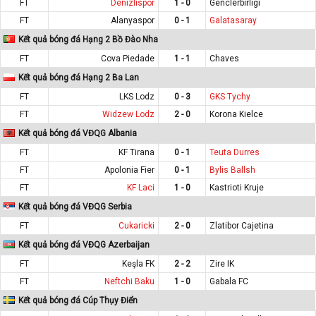
FT
Denizlispor
1 - 0
Genclerbirligi
FT
Alanyaspor
0 - 1
Galatasaray
Kết quả bóng đá Hạng 2 Bồ Đào Nha
FT
Cova Piedade
1 - 1
Chaves
Kết quả bóng đá Hạng 2 Ba Lan
FT
LKS Lodz
0 - 3
GKS Tychy
FT
Widzew Lodz
2 - 0
Korona Kielce
Kết quả bóng đá VĐQG Albania
FT
KF Tirana
0 - 1
Teuta Durres
FT
Apolonia Fier
0 - 1
Bylis Ballsh
FT
KF Laci
1 - 0
Kastrioti Kruje
Kết quả bóng đá VĐQG Serbia
FT
Cukaricki
2 - 0
Zlatibor Cajetina
Kết quả bóng đá VĐQG Azerbaijan
FT
Keşla FK
2 - 2
Zire IK
FT
Neftchi Baku
1 - 0
Gabala FC
Kết quả bóng đá Cúp Thụy Điển