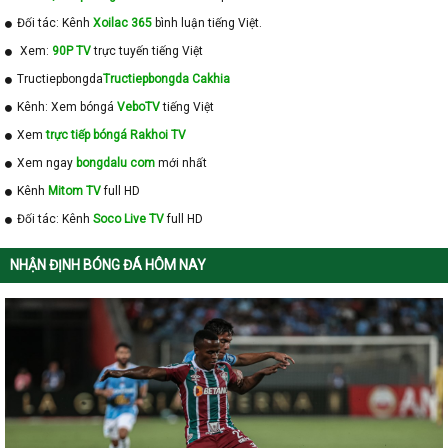
Đối tác: Kênh
Xoilac 365
bình luận tiếng Việt.
Xem:
90P TV
trực tuyến tiếng Việt
Tructiepbongda
Tructiepbongda Cakhia
Kênh: Xem bóngá
VeboTV
tiếng Việt
Xem
trực tiếp bóngá Rakhoi TV
Xem ngay
bongdalu com
mới nhất
Kênh
Mitom TV
full HD
Đối tác: Kênh
Soco Live TV
full HD
NHẬN ĐỊNH BÓNG ĐÁ HÔM NAY