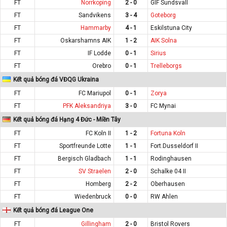
FT
Norrkoping
2 - 0
GIF Sundsvall
FT
Sandvikens
3 - 4
Goteborg
FT
Hammarby
4 - 1
Eskilstuna City
FT
Oskarshamns AIK
1 - 2
AIK Solna
FT
IF Lodde
0 - 1
Sirius
FT
Orebro
0 - 1
Trelleborgs
Kết quả bóng đá VĐQG Ukraina
FT
FC Mariupol
0 - 1
Zorya
FT
PFK Aleksandriya
3 - 0
FC Mynai
Kết quả bóng đá Hạng 4 Đức - Miền Tây
FT
FC Koln II
1 - 2
Fortuna Koln
FT
Sportfreunde Lotte
1 - 1
Fort.Dusseldorf II
FT
Bergisch Gladbach
1 - 1
Rodinghausen
FT
SV Straelen
2 - 0
Schalke 04 II
FT
Homberg
2 - 2
Oberhausen
FT
Wiedenbruck
0 - 0
RW Ahlen
Kết quả bóng đá League One
FT
Gillingham
2 - 0
Bristol Rovers