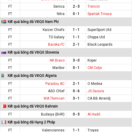
FT
Senica
2 - 3
Trencin
FT
Nitra
0 - 1
Spartak Trnava
Kết quả bóng đá VĐQG Nam Phi
FT
Kaizer Chiefs
1 - 1
SuperSport Utd
FT
TS Galaxy
1 - 1
Chippa Utd
FT
Baroka FC
2 - 1
Black Leopards
Kết quả bóng đá VĐQG Slovenia
FT
NK Bravo
3 - 0
Koper
FT
Maribor
0 - 1
CM Celje
Kết quả bóng đá VĐQG Algeria
FT
Paradou AC
2 - 1
O Medea
FT
ASO Chlef
0 - 6
JS Saoura
FT
WA Tlemcen
3 - 1
CA BB Arreridj
Kết quả bóng đá VĐQG Bahrain
FT
Budaiya (BHR)
0 - 3
Al Hadd
Kết quả bóng đá Hạng 2 Pháp
FT
Valenciennes
1 - 1
Troyes