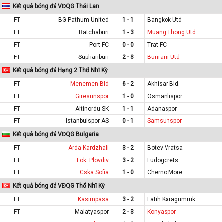
Kết quả bóng đá VĐQG Thái Lan
FT
BG Pathum United
1 - 1
Bangkok Utd
FT
Ratchaburi
1 - 3
Muang Thong Utd
FT
Port FC
0 - 0
Trat FC
FT
Suphanburi
2 - 3
Buriram Utd
Kết quả bóng đá Hạng 2 Thổ Nhĩ Kỳ
FT
Menemen Bld
6 - 2
Akhisar Bld.
FT
Giresunspor
1 - 0
Osmanlispor
FT
Altinordu SK
1 - 1
Adanaspor
FT
Istanbulspor AS
0 - 1
Samsunspor
Kết quả bóng đá VĐQG Bulgaria
FT
Arda Kardzhali
3 - 2
Botev Vratsa
FT
Lok. Plovdiv
3 - 2
Ludogorets
FT
Cska Sofia
1 - 0
Cherno More
Kết quả bóng đá VĐQG Thổ Nhĩ Kỳ
FT
Kasimpasa
3 - 2
Fatih Karagumruk
FT
Malatyaspor
2 - 3
Konyaspor