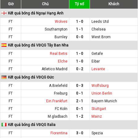
Giờ
Chủ
Tỷ số
Khách
Kết quả bóng đá Ngoại Hạng Anh
FT
Wolves
1 - 0
Leeds Utd
FT
Southampton
1 - 1
Chelsea
FT
Burnley
0 - 0
West Brom
Kết quả bóng đá VĐQG Tây Ban Nha
FT
Real Betis
1 - 0
Getafe
FT
Elche
1 - 0
Eibar
FT
Atletico Madrid
0 - 2
Levante
Kết quả bóng đá VĐQG Đức
FT
A.Bielefeld
0 - 3
Wolfsburg
FT
Freiburg
0 - 1
Union Berlin
FT
Ein.Frankfurt
2 - 1
Bayern Munich
FT
FC Koln
0 - 1
Stuttgart
FT
M.gladbach
1 - 2
Mainz
Kết quả bóng đá VĐQG Italia
FT
Fiorentina
3 - 0
Spezia