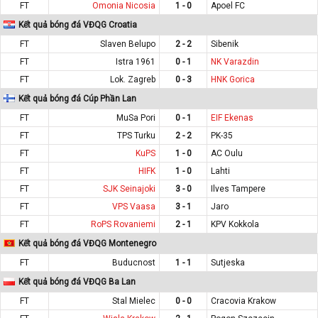
FT
Omonia Nicosia
1 - 0
Apoel FC
Kết quả bóng đá VĐQG Croatia
FT
Slaven Belupo
2 - 2
Sibenik
FT
Istra 1961
0 - 1
NK Varazdin
FT
Lok. Zagreb
0 - 3
HNK Gorica
Kết quả bóng đá Cúp Phần Lan
FT
MuSa Pori
0 - 1
EIF Ekenas
FT
TPS Turku
2 - 2
PK-35
FT
KuPS
1 - 0
AC Oulu
FT
HIFK
1 - 0
Lahti
FT
SJK Seinajoki
3 - 0
Ilves Tampere
FT
VPS Vaasa
3 - 1
Jaro
FT
RoPS Rovaniemi
2 - 1
KPV Kokkola
Kết quả bóng đá VĐQG Montenegro
FT
Buducnost
1 - 1
Sutjeska
Kết quả bóng đá VĐQG Ba Lan
FT
Stal Mielec
0 - 0
Cracovia Krakow