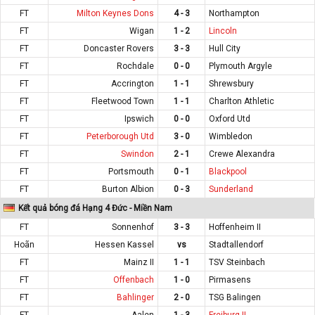
FT
Milton Keynes Dons
4 - 3
Northampton
FT
Wigan
1 - 2
Lincoln
FT
Doncaster Rovers
3 - 3
Hull City
FT
Rochdale
0 - 0
Plymouth Argyle
FT
Accrington
1 - 1
Shrewsbury
FT
Fleetwood Town
1 - 1
Charlton Athletic
FT
Ipswich
0 - 0
Oxford Utd
FT
Peterborough Utd
3 - 0
Wimbledon
FT
Swindon
2 - 1
Crewe Alexandra
FT
Portsmouth
0 - 1
Blackpool
FT
Burton Albion
0 - 3
Sunderland
Kết quả bóng đá Hạng 4 Đức - Miền Nam
FT
Sonnenhof
3 - 3
Hoffenheim II
Hoãn
Hessen Kassel
vs
Stadtallendorf
FT
Mainz II
1 - 1
TSV Steinbach
FT
Offenbach
1 - 0
Pirmasens
FT
Bahlinger
2 - 0
TSG Balingen
FT
Aalen
1 - 3
Freiburg II