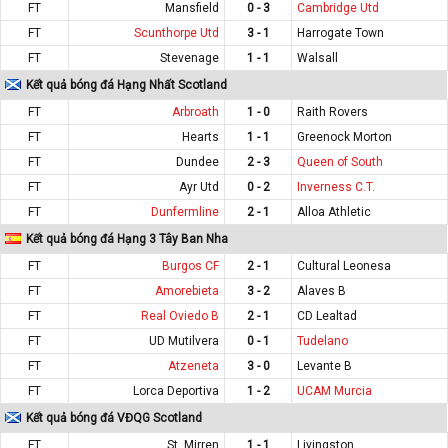
FT
Mansfield
0 - 3
Cambridge Utd
FT
Scunthorpe Utd
3 - 1
Harrogate Town
FT
Stevenage
1 - 1
Walsall
Kết quả bóng đá Hạng Nhất Scotland
FT
Arbroath
1 - 0
Raith Rovers
FT
Hearts
1 - 1
Greenock Morton
FT
Dundee
2 - 3
Queen of South
FT
Ayr Utd
0 - 2
Inverness C.T.
FT
Dunfermline
2 - 1
Alloa Athletic
Kết quả bóng đá Hạng 3 Tây Ban Nha
FT
Burgos CF
2 - 1
Cultural Leonesa
FT
Amorebieta
3 - 2
Alaves B
FT
Real Oviedo B
2 - 1
CD Lealtad
FT
UD Mutilvera
0 - 1
Tudelano
FT
Atzeneta
3 - 0
Levante B
FT
Lorca Deportiva
1 - 2
UCAM Murcia
Kết quả bóng đá VĐQG Scotland
FT
St. Mirren
1 - 1
Livingston