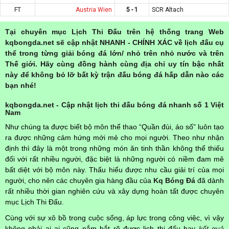
FT
Austria Wien
5 - 1
SCR Altach
Tại chuyên mục Lịch Thi Đấu trên hệ thống trang Web
kqbongda.net sẽ cập nhật NHANH - CHÍNH XÁC về lịch đấu cụ
thể trong từng giải bóng đá lớn/ nhỏ trên nhỏ nước và trên
Thế giới. Hãy cùng đồng hành cùng địa chỉ uy tín bậc nhất
này để không bỏ lỡ bất kỳ trận đấu bóng đá hấp dẫn nào các
bạn nhé!
kqbongda.net - Cập nhật lịch thi đấu bóng đá nhanh số 1 Việt
Nam
Như chúng ta được biết bộ môn thể thao “Quần đùi, áo số” luôn tạo
ra được những cảm hứng mới mẻ cho mọi người. Theo như nhận
định thì đây là một trong những món ăn tinh thần không thể thiếu
đối với rất nhiều người, đặc biệt là những người có niềm đam mê
bất diệt với bộ môn này. Thấu hiểu được nhu cầu giải trí của mọi
người, cho nên các chuyên gia hàng đầu của
Kq Bóng Đá
đã dành
rất nhiều thời gian nghiên cứu và xây dựng hoàn tất được chuyên
mục Lịch Thi Đấu.
Cùng với sự xô bồ trong cuộc sống, áp lực trong công việc, vì vậy
không phải ai ai cũng nắm bắt rõ được lịch thi đấu hay
kết quả