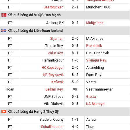
FT
Saarbrucken
2 - 1
Munchen 1860
Kết quả bóng đá VĐQG Đan Mạch
FT
Aalborg BK
0 - 2
Midtjylland
Kết quả bóng đá Liên Đoàn Iceland
FT
Stjarnan
2 - 0
IA Akranes
FT
Trottur Rey.
0 - 5
Breidablik
FT
Valur Rey.
8 - 1
UMF Grindavik
FT
Hafnarfjordur
1 - 6
Vikingur Rey.
FT
HK Kopavogur
2 - 0
Afturelding
FT
KR Reykjavik
8 - 2
Fram Rey.
FT
Keflavik
5 - 0
Vestri
Hoãn
Leiknir Rey.
vs
Vestmannaeyjar
FT
UMF Selfoss
0 - 2
Grotta
FT
Vik. Olafsvik
0 - 5
KA Akureyri
Kết quả bóng đá Hạng 2 Thụy Sỹ
FT
Stade L. Ouchy
1 - 1
Aarau
FT
Schaffhausen
4 - 0
Thun