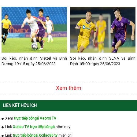
- Lịch thi đấu Serie A
- Lịch thi đấu V - League
- Lịch thi đấu Cup C1
Soi kèo, nhận định Viettel vs Bình
Soi kèo, nhận định SLNA vs Bình
Dương 19h15 ngày 25/06/2023
Định 18h00 ngày 25/06/2023
Xem thêm
LIÊN KẾT HỮU ÍCH
Xem
trực tiếp bóngá Vaoroi TV
Link
Xoilac TV trực tiếp bóngá
hôm nay
Link
trực tiếp bóngá Xoilac86.tv
miễn phí